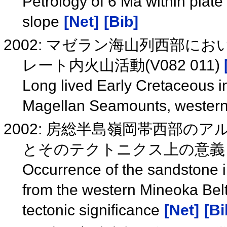
Petrology of 6 Ma within plat
slope
[Net]
[Bib]
2002: マゼラン海山列西部
レート内火山活動(V082 011)
Long lived Early Cretaceous i
Magellan Seamounts, western
2002: 房総半島嶺岡帯西部
とそのテクトニクス上の意
Occurrence of the sandstone in
from the western Mineoka Belt
tectonic significance
[Net]
[Bi