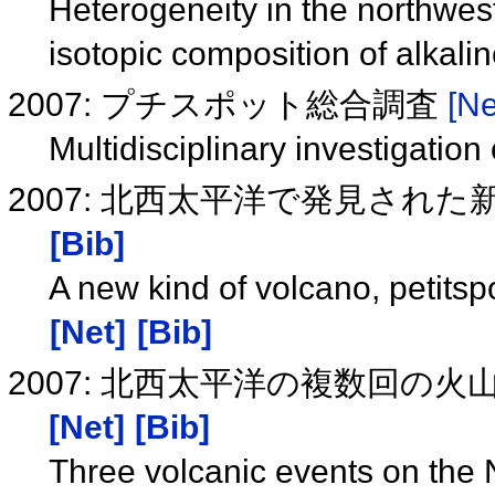
Heterogeneity in the northwes
isotopic composition of alkalin
2007: プチスポット総合調査
[Ne
Multidisciplinary investigation
2007: 北西太平洋で発見され
[Bib]
A new kind of volcano, petitsp
[Net]
[Bib]
2007: 北西太平洋の複数回の
[Net]
[Bib]
Three volcanic events on the 