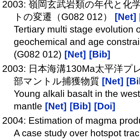
2003: 嶺岡玄武岩類の年代と
トの変遷（G082 012）
[Net]
Tertiary multi stage evolution
geochemical and age constrain
(G082 012)
[Net]
[Bib]
2003: 日本海溝130Ma太平
部マントル捕獲物質
[Net]
[Bi
Young alkali basalt in the west
mantle
[Net]
[Bib]
[Doi]
2004: Estimation of magma product
A case study over hotspot tra