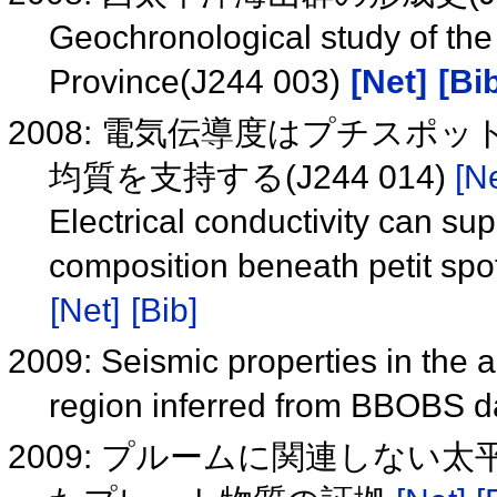
Geochronological study of th
Province(J244 003)
[Net]
[Bi
2008: 電気伝導度はプチス
均質を支持する(J244 014)
[Ne
Electrical conductivity can su
composition beneath petit spo
[Net]
[Bib]
2009: Seismic properties in the 
region inferred from BBOBS 
2009: プルームに関連しな