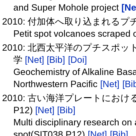
and Super Mohole project
[Ne
2010: 付加体へ取り込まれる
Petit spot volcanoes scraped 
2010: 北西太平洋のプチス
学
[Net]
[Bib]
[Doi]
Geochemistry of Alkaline Basal
Northwestern Pacific
[Net]
[Bi
2010: 古い海洋プレートにおけ
P12)
[Net]
[Bib]
Multi disciplinary research on 
spot(SIT038 P12)
[Net]
[Bib]