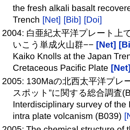
the fresh alkali basalt recove
Trench
[Net]
[Bib]
[Doi]
2004: 白亜紀太平洋プレート
いこう単成火山群−−
[Net]
[B
Kaiko Knolls at the Japan Tr
Cretaceous Pacific Plate
[Net
2005: 130Maの北西太平洋
スポット”に関する総合調査(B0
Interdisciplinary survey of the
intra plate volcanism (B039)
[
2005: The chemical structure of