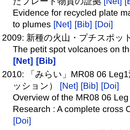
たプレート物質の証拠
[Net]
[
Evidence for recycled plate ma
to plumes
[Net]
[Bib]
[Doi]
2009: 新種の火山・プチスポット
The petit spot volcanoes on th
[Net]
[Bib]
2010: 「みらい」MR08 06
ッション）
[Net]
[Bib]
[Doi]
Overview of the MR08 06 Leg
Research : A complete cross
[Doi]