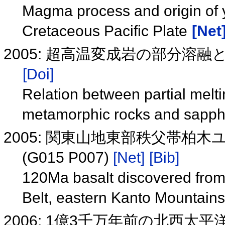
Magma process and origin of 
Cretaceous Pacific Plate
[Net
2005: 超高温変成岩の部分溶
[Doi]
Relation between partial melti
metamorphic rocks and sapphi
2005: 関東山地東部秩父帯柏
(G015 P007)
[Net]
[Bib]
120Ma basalt discovered from 
Belt, eastern Kanto Mountain
2006: 1億3千万年前の北西