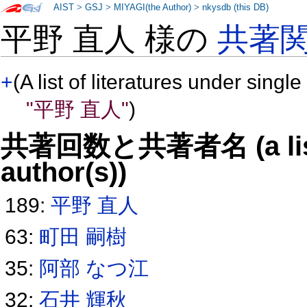
AIST
>
GSJ
>
MIYAGI(the Author)
>
nkysdb (this DB)
平野 直人 様の
共著
+
(A list of literatures under single
"平野 直人"
)
共著回数と共著者名 (a list o
author(s))
189:
平野 直人
63:
町田 嗣樹
35:
阿部 なつ江
32:
石井 輝秋