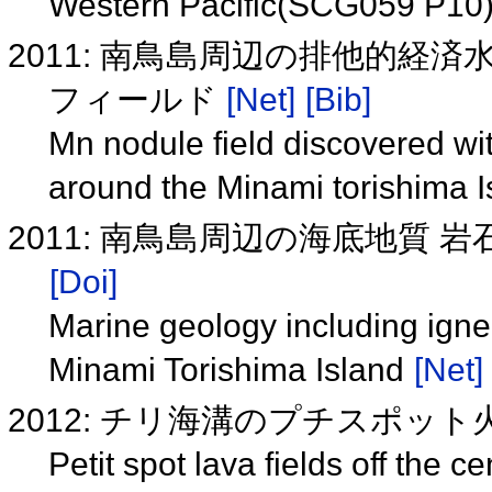
Western Pacific(SCG059 P10
2011: 南鳥島周辺の排他的
フィールド
[Net]
[Bib]
Mn nodule field discovered wi
around the Minami torishima 
2011: 南鳥島周辺の海底地質
[Doi]
Marine geology including igne
Minami Torishima Island
[Net]
2012: チリ海溝のプチスポット
Petit spot lava fields off the c