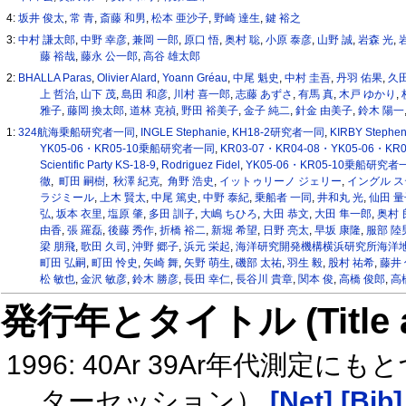
4:
坂井 俊太
,
常 青
,
斎藤 和男
,
松本 亜沙子
,
野崎 達生
,
鍵 裕之
3:
中村 謙太郎
,
中野 幸彦
,
兼岡 一郎
,
原口 悟
,
奥村 聡
,
小原 泰彦
,
山野 誠
,
岩森 光
,
藤 裕哉
,
藤永 公一郎
,
高谷 雄太郎
2:
BHALLA Paras
,
Olivier Alard
,
Yoann Gréau
,
中尾 魁史
,
中村 圭吾
,
丹羽 佑果
,
久
上 哲治
,
山下 茂
,
島田 和彦
,
川村 喜一郎
,
志藤 あずさ
,
有馬 真
,
木戸 ゆかり
,
雅子
,
藤岡 換太郎
,
道林 克禎
,
野田 裕美子
,
金子 純二
,
針金 由美子
,
鈴木 陽一
1:
324航海乗船研究者一同
,
INGLE Stephanie
,
KH18-2研究者一同
,
KIRBY Stephe
YK05-06・KR05-10乗船研究者一同
,
KR03-07・KR04-08・YK05-06・K
Scientific Party KS-18-9
,
Rodriguez Fidel
,
YK05-06・KR05-10乗船研究者
徹
,
町田 嗣樹
,
秋澤 紀克
,
角野 浩史
,
イットゥリーノ ジェリー
,
イングル 
ラジミール
,
上木 賢太
,
中尾 篤史
,
中野 泰紀
,
乗船者 一同
,
井和丸 光
,
仙田 量
弘
,
坂本 衣里
,
塩原 肇
,
多田 訓子
,
大嶋 ちひろ
,
大田 恭文
,
大田 隼一郎
,
奥村 
由香
,
張 羅磊
,
後藤 秀作
,
折橋 裕二
,
新堀 希望
,
日野 亮太
,
早坂 康隆
,
服部 陸
梁 朋飛
,
歌田 久司
,
沖野 郷子
,
浜元 栄起
,
海洋研究開発機構横浜研究所海洋
町田 弘嗣
,
町田 怜史
,
矢崎 舞
,
矢野 萌生
,
磯部 太祐
,
羽生 毅
,
股村 祐希
,
藤井
松 敏也
,
金沢 敏彦
,
鈴木 勝彦
,
長田 幸仁
,
長谷川 貴章
,
関本 俊
,
高橋 俊郎
,
高
発行年とタイトル (Title and 
1996: 40Ar 39Ar年代測
ターセッション）
[Net]
[Bib]