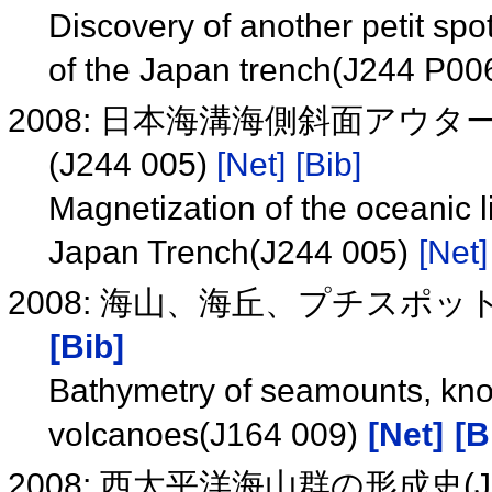
Discovery of another petit spot
of the Japan trench(J244 P00
2008: 日本海溝海側斜面アウ
(J244 005)
[Net]
[Bib]
Magnetization of the oceanic l
Japan Trench(J244 005)
[Net]
2008: 海山、海丘、プチスポット
[Bib]
Bathymetry of seamounts, knol
volcanoes(J164 009)
[Net]
[B
2008: 西太平洋海山群の形成史(J2