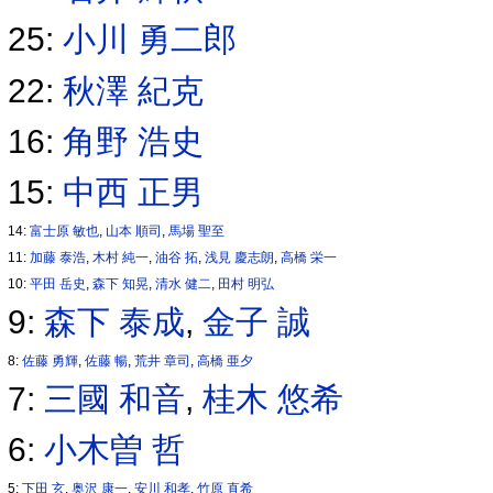
25:
小川 勇二郎
22:
秋澤 紀克
16:
角野 浩史
15:
中西 正男
14:
富士原 敏也
,
山本 順司
,
馬場 聖至
11:
加藤 泰浩
,
木村 純一
,
油谷 拓
,
浅見 慶志朗
,
高橋 栄一
10:
平田 岳史
,
森下 知晃
,
清水 健二
,
田村 明弘
9:
森下 泰成
,
金子 誠
8:
佐藤 勇輝
,
佐藤 暢
,
荒井 章司
,
高橋 亜夕
7:
三國 和音
,
桂木 悠希
6:
小木曽 哲
5:
下田 玄
,
奥沢 康一
,
安川 和孝
,
竹原 直希