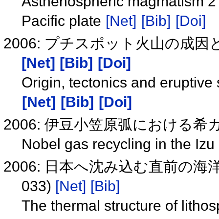
Asthenospheric magmatism 2 : O
Pacific plate
[Net]
[Bib]
[Doi]
2006: プチスポット火山の成因
[Net]
[Bib]
[Doi]
Origin, tectonics and eruptive 
[Net]
[Bib]
[Doi]
2006: 伊豆小笠原弧における
Nobel gas recycling in the I
2006: 日本へ沈み込む直前の海
033)
[Net]
[Bib]
The thermal structure of lith