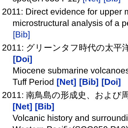
2011: Direct evidence for upper m
microstructural analysis of a p
[Bib]
2011: グリーンタフ時代の太
[Doi]
Miocene submarine volcanoes 
Tuff Period
[Net]
[Bib]
[Doi]
2011: 南鳥島の形成史、および周
[Net]
[Bib]
Volcanic history and surroundi