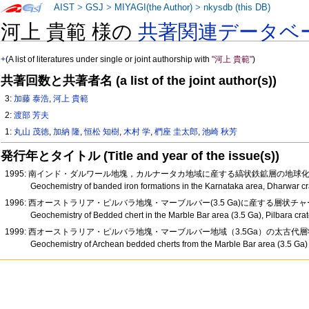
AIST
>
GSJ
>
MIYAGI(the Author)
>
nkysdb (this DB)
河上 貴範 様の
共著関連データベ
+
(A list of literatures under single or joint authorship with
"河上 貴範"
)
共著回数と共著者名 (a list of the joint author(s))
3:
加藤 泰浩
,
河上 貴範
2:
渡部 芳夫
1:
丸山 茂徳
,
加納 隆
,
恒松 知樹
,
木村 学
,
椚座 圭太郎
,
池崎 秋芳
発行年とタイトル (Title and year of the issue(s))
1995: 南インド・ダルワール地塊，カルナータカ地域に産する縞状鉄鉱層の地球
Geochemistry of banded iron formations in the Karnataka area, Dharwar cr
1996: 西オーストラリア・ピルバラ地塊・マーブルバー(3.5 Ga)に産する層状
Geochemistry of Bedded chert in the Marble Bar area (3.5 Ga), Pilbara cra
1999: 西オーストラリア・ピルバラ地塊・マーブルバー地域（3.5Ga）の太古
Geochemistry of Archean bedded cherts from the Marble Bar area (3.5 Ga) i