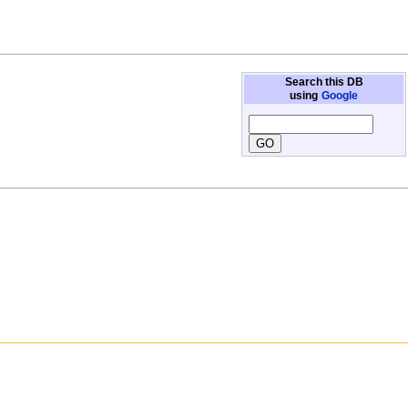
Search this DB
using
Google