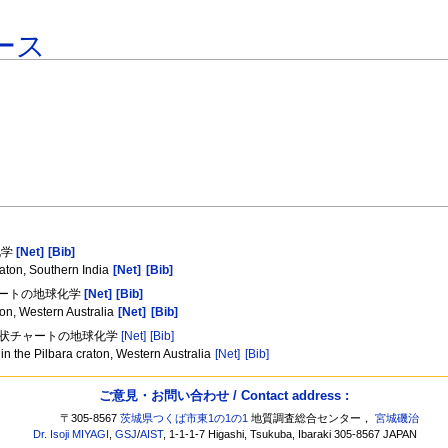
ース
化学
[Net]
[Bib]
aton, Southern India
[Net]
[Bib]
チャートの地球化学
[Net]
[Bib]
ton, Western Australia
[Net]
[Bib]
代層状チャートの地球化学
[Net]
[Bib]
n the Pilbara craton, Western Australia
[Net]
[Bib]
ご意見・お問い合わせ / Contact address :
〒305-8567
茨城県つくば市東1の1の1
地質調査総合センター，
宮城磯治
Dr. Isoji MIYAGI
,
GSJ
/
AIST
, 1-1-1-7 Higashi, Tsukuba, Ibaraki 305-8567 JAPAN