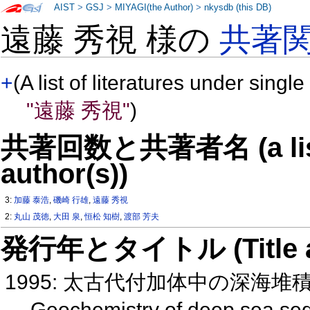
AIST
>
GSJ
>
MIYAGI(the Author)
>
nkysdb (this DB)
遠藤 秀視 様の
共著
+
(A list of literatures under single
"遠藤 秀視"
)
共著回数と共著者名 (a list o
author(s))
3:
加藤 泰浩
,
磯崎 行雄
,
遠藤 秀視
2:
丸山 茂徳
,
大田 泉
,
恒松 知樹
,
渡部 芳夫
発行年とタイトル (Title and 
1995: 太古代付加体中の深海
Geochemistry of deep sea sed