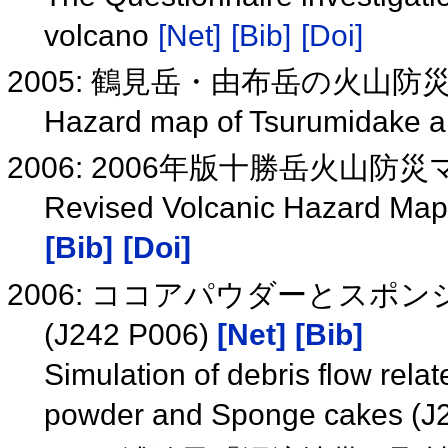
volcano
[Net]
[Bib]
[Doi]
2005: 鶴見岳・由布岳の火山
Hazard map of Tsurumidake 
2006: 2006年版十勝岳火山防
Revised Volcanic Hazard Map 
[Bib]
[Doi]
2006: ココアパウダーとス
(J242 P006)
[Net]
[Bib]
Simulation of debris flow rela
powder and Sponge cakes (J