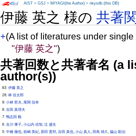
AIST
>
GSJ
>
MIYAGI(the Author)
>
nkysdb (this DB)
伊藤 英之 様の
共著
+
(A list of literatures under single
"伊藤 英之"
)
共著回数と共著者名 (a list o
author(s))
83:
伊藤 英之
28:
林 信太郎
9:
小林 哲夫
,
尾関 信幸
8:
吉田 真理夫
7:
鴨志田 毅
6:
吉川 肇子
,
小山内 信智
,
辻 盛生
5:
中橋 徹也
,
前嶋 美紀
,
原田 憲邦
,
吉田 真也
,
小山 真人
,
田島 靖久
,
脇山 勘治