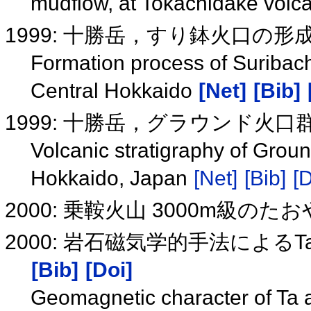
mudflow, at Tokachidake volc
1999: 十勝岳，すり鉢火口の形
Formation process of Suribach
Central Hokkaido
[Net]
[Bib]
1999: 十勝岳，グラウンド火
Volcanic stratigraphy of Grou
Hokkaido, Japan
[Net]
[Bib]
[D
2000: 乗鞍火山 3000m級の
2000: 岩石磁気学的手法による
[Bib]
[Doi]
Geomagnetic character of Ta a 