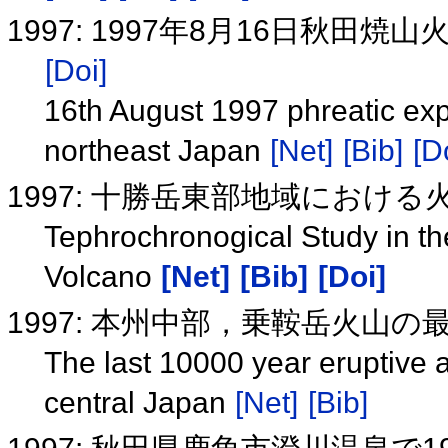
1997: 1997年8月16日秋田
[Doi]
16th August 1997 phreatic exp
northeast Japan
[Net]
[Bib]
[D
1997: 十勝岳東部地域におけ
Tephrochronogical Study in th
Volcano
[Net]
[Bib]
[Doi]
1997: 本州中部，乗鞍岳火山
The last 10000 year eruptive a
central Japan
[Net]
[Bib]