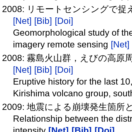
2008: リモートセンシング
[Net]
[Bib]
[Doi]
Geomorphological study of the
imagery remote sensing
[Net]
2008: 霧島火山群，えびの高原
[Net]
[Bib]
[Doi]
Eruptive history for the last 1
Kirishima volcano group, sou
2009: 地震による崩壊発生箇
Relationship between the distr
intensity
[Net]
[Bib]
[Doi]