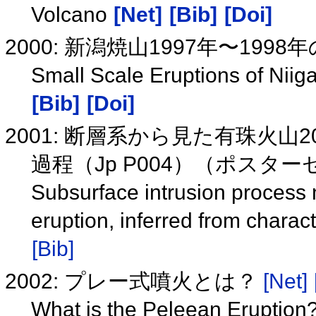
Volcano
[Net]
[Bib]
[Doi]
2000: 新潟焼山1997年〜19
Small Scale Eruptions of Ni
[Bib]
[Doi]
2001: 断層系から見た有珠火
過程（Jp P004）（ポスタ
Subsurface intrusion process 
eruption, inferred from charact
[Bib]
2002: プレー式噴火とは？
[Net]
What is the Peleean Eruption