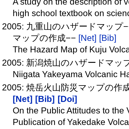
A study on the description of 
high school textbook on scie
2005: 九重山のハザードマッ
マップの作成−−
[Net]
[Bib]
The Hazard Map of Kuju Volcan
2005: 新潟焼山のハザードマッ
Niigata Yakeyama Volcanic 
2005: 焼岳火山防災マップの
[Net]
[Bib]
[Doi]
On the Public Attitudes to th
Publication of Yakedake Vol