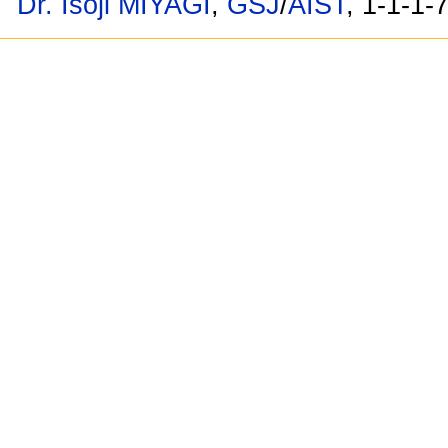
Dr. Isoji MIYAGI
,
GSJ
/
AIST
, 1-1-1-