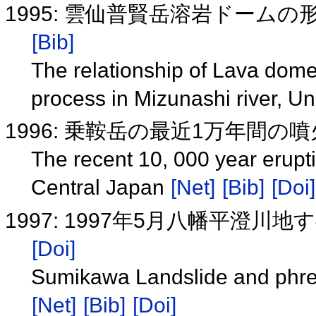
1995: 雲仙普賢岳溶岩ドーム
[Bib]
The relationship of Lava domes
process in Mizunashi river, 
1996: 乗鞍岳の最近1万年間の
The recent 10, 000 year erupti
Central Japan
[Net]
[Bib]
[Doi]
1997: 1997年5月八幡平澄
[Doi]
Sumikawa Landslide and phrea
[Net]
[Bib]
[Doi]