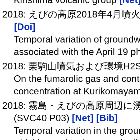
2018: えびの高原2018年4
[Doi]
Temporal variation of ground
associated with the April 19 p
2018: 栗駒山噴気および環境
On the fumarolic gas and con
concentration at Kurikomaya
2018: 霧島・えびの高原周辺
(SVC40 P03)
[Net]
[Bib]
Temporal variation in the gr