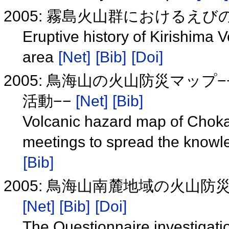
2005: 霧島火山群におけるえ
Eruptive history of Kirishima
area
[Net]
[Bib]
[Doi]
2005: 鳥海山の火山防災マッ
活動−−
[Net]
[Bib]
Volcanic hazard map of Choka
meetings to spread the knowl
[Bib]
2005: 鳥海山南麓地域の火山
[Net]
[Bib]
[Doi]
The Questionnaire investigatio