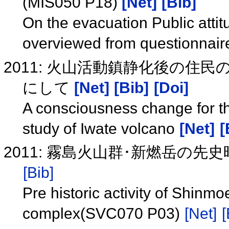
(MIS050 P18)
[Net]
[Bib]
On the evacuation Public attit
overviewed from questionnai
2011: 火山活動鎮静化後の住
にして
[Net]
[Bib]
[Doi]
A consciousness change for the
study of Iwate volcano
[Net]
[
2011: 霧島火山群･新燃岳の先史
[Bib]
Pre historic activity of Shinm
complex(SVC070 P03)
[Net]
[