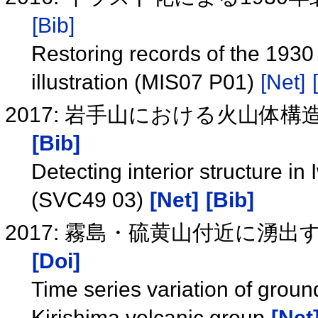
[Bib]
Restoring records of the 1930
illustration (MIS07 P01)
[Net]
2017: 岩手山における火山体構造
[Bib]
Detecting interior structure i
(SVC49 03)
[Net]
[Bib]
2017: 霧島・硫黄山付近に湧
[Doi]
Time series variation of grou
Kirishima volcanic group
[Net