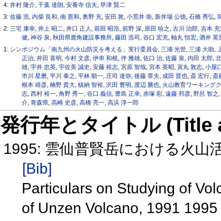
4:
井村 隆介
,
千葉 達朗
,
安養寺 信夫
,
早津 賢二
3:
佐藤 浩
,
内柴 良和
,
南 憲和
,
奥野 充
,
安田 敦
,
小荒井 衛
,
新井場 公徳
,
石橋 秀弘
,
2:
三宅 康幸
,
井上 昭二
,
井口 正人
,
前田 昭浩
,
前野 深
,
原田 暁之
,
古川 治郎
,
吉本 
健
,
神谷 泉
,
秋田県鹿角建設事務所
,
藤田 浩司
,
谷口 宏充
,
軸丸 恒宏
,
酒井 英
1:
シンポジウム「南九州の火山防災を考える」実行委員会
,
三浦 光世
,
三浦 大助
,
正治
,
井田 喜明
,
今村 文彦
,
伊串 和根
,
伴 雅雄
,
佐口 治
,
佐藤 泉
,
内田 太郎
,
北
雄
,
宇井 忠英
,
宇佐美 誠史
,
安藤 裕志
,
宮原 智哉
,
宮本 英昭
,
寅丸 敦志
,
小屋口
市川 星磨
,
平川 泰之
,
平林 順一
,
庄司 達弥
,
後藤 章夫
,
成田 晋也
,
斎 宏行
,
斎
根本 靖彦
,
楠野 貴大
,
槙納 智裕
,
沢田 豊明
,
渡辺 勝也
,
火山教育ワーキング
志
,
西村 裕一
,
角野 秀一
,
谷口 義信
,
豊島 正幸
,
赤塚 彩
,
遠藤 邦彦
,
野呂 智之
介
,
青森県
,
高崎 史彦
,
高橋 亮一
,
高浜 淳一郎
発行年とタイトル (Title and 
1995: 雲仙普賢岳における火
[Bib]
Particulars on Studying of Vo
of Unzen Volcano, 1991 199