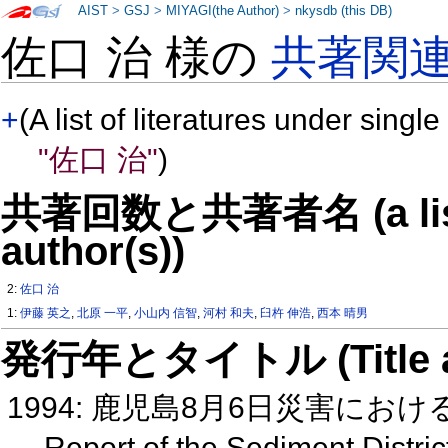
AIST
>
GSJ
>
MIYAGI(the Author)
>
nkysdb (this DB)
佐口 治 様の
共著関
+
(A list of literatures under single
"佐口 治"
)
共著回数と共著者名 (a list o
author(s))
2:
佐口 治
1:
伊藤 英之
,
北原 一平
,
小山内 信智
,
河村 和夫
,
臼杵 伸浩
,
西本 晴男
発行年とタイトル (Title and 
1994: 鹿児島8月6日災害にお
Report of the Sediment Distri