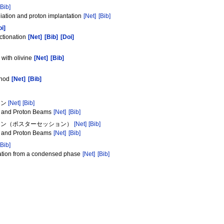
[Bib]
diation and proton implantation
[Net]
[Bib]
oi]
ctionation
[Net]
[Bib]
[Doi]
 with olivine
[Net]
[Bib]
ethod
[Net]
[Bib]
ョン
[Net]
[Bib]
er and Proton Beams
[Net]
[Bib]
ション（ポスターセッション）
[Net]
[Bib]
er and Proton Beams
[Net]
[Bib]
[Bib]
oration from a condensed phase
[Net]
[Bib]