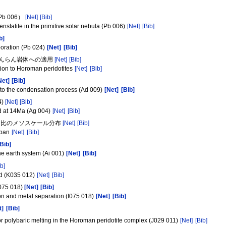
b 006）
[Net]
[Bib]
enstatite in the primitive solar nebula (Pb 006)
[Net]
[Bib]
b]
poration (Pb 024)
[Net]
[Bib]
・幌満かんらん岩体への適用
[Net]
[Bib]
tion to Horoman peridotites
[Net]
[Bib]
Net]
[Bib]
on to the condensation process (Ad 009)
[Net]
[Bib]
4)
[Net]
[Bib]
ed at 14Ma (Ag 004)
[Net]
[Bib]
ト比のメソスケール分布
[Net]
[Bib]
apan
[Net]
[Bib]
[Bib]
he earth system (Ai 001)
[Net]
[Bib]
ib]
od (K035 012)
[Net]
[Bib]
 018)
[Net]
[Bib]
ion and metal separation (I075 018)
[Net]
[Bib]
t]
[Bib]
for polybaric melting in the Horoman peridotite complex (J029 011)
[Net]
[Bib]