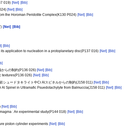
137 019)
[Net]
[Bib]
24)
[Net]
[Bib]
s from the Horoman Peridotite Complex(K130 P024)
[Net]
[Bib]
7)
[Net]
[Bib]
t]
[Bib]
 its application to nucleation in a protoplanetary disc(P137 016)
[Net]
[Bib]
b]
の制約(P136 026)
[Net]
[Bib]
ic textures(P136 026)
[Net]
[Bib]
シュードタキライト中Cr Alスピネルからの制約(J158 011)
[Net]
[Bib]
Cr Al Spinel in Ultramafic Psuedotachylyte from Balmuccia(J158 011)
[Net]
[Bib]
)
[Net]
[Bib]
f magma : An experimental study(P144 018)
[Net]
[Bib]
re piston cylinder experiments
[Net]
[Bib]