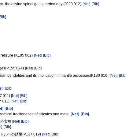
from the olivine spinel geospeedometry (J029 012)
[Net]
[Bib]
[Bib]
 pressure (K105 002)
[Net]
[Bib]
lages(P155 024)
[Net]
[Bib]
oman peridotites and its implication in mantle processes(K130 016)
[Net]
[Bib]
et]
[Bib]
011)
[Net]
[Bib]
27 011)
[Net]
[Bib]
et]
[Bib]
chemical fractionation of silicates and metal
[Net]
[Bib]
反応実験
[Net]
[Bib]
t]
[Bib]
への効果(P137 019)
[Net]
[Bib]