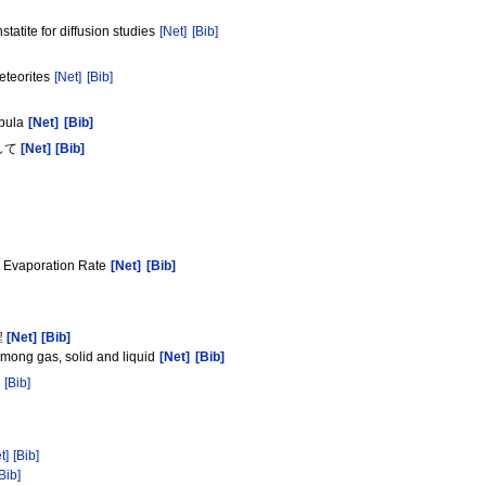
atite for diffusion studies
[Net]
[Bib]
meteorites
[Net]
[Bib]
ebula
[Net]
[Bib]
して
[Net]
[Bib]
ic Evaporation Rate
[Net]
[Bib]
程
[Net]
[Bib]
among gas, solid and liquid
[Net]
[Bib]
]
[Bib]
t]
[Bib]
Bib]