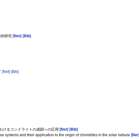
岩石学的研究
[Net]
[Bib]
て
[Net]
[Bib]
陽系星雲中におけるコンドライトの成因への応用
[Net]
[Bib]
 systems and their application to the origin of chondrites in the solar nebula
[Net