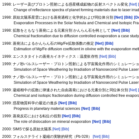
1998: レーザー及びプロトン照射による惑星構成鉱物の反射スペクトル変化
[Net]
Change of reflectance spectra of planet forming materials due to laser irra
1998: 原始太陽系星雲における蒸発過程と化学的および同位体分別
[Net]
[Bib]
[D
Evaporation Processes in the Solar Nebula and Chemical and Isotopic Fra
1998: 拡散をともなう蒸発による元素分別 かんらん石を例として
[Net]
[Bib]
Chemical fractionation due to diffusion controlled evaporation a case study
1998: 蒸発法によるかんらん石のMg/Fe拡散係数の推定
[Net]
[Bib]
Estimation of Mg/Fe diffusion coefficient in olivine with the evaporation m
1999: エンスタタイトの蒸発カイネティクス：温度依存性
[Net]
[Bib]
1999: ナノ秒パルスレーザー・プロトン照射による宇宙風化作用のシミュレーシ
Simulation of Space Weathering by Irradiation of Nanosecond Pulse Las
1999: ナノ秒パルスレーザー・プロトン照射による宇宙風化作用のシミュレー
Simulation of Space Weathering by Irradiation of Nanosecond Pulse Las
1999: 凝縮相中の拡散に律速された自由蒸発における元素分別と同位体分別
[Net]
Chemical and isotopic fractionation during diffusion controlled free evap
1999: 惑星物質科学の最近の進歩
[Net]
[Bib]
Progress in planetary material sciences
[Net]
[Bib]
1999: 蒸発反応における転位の役割
[Net]
[Bib]
The role of dislocation on mineral evaporation
[Net]
[Bib]
2000: SIMSで探る原始太陽系
[Net]
[Bib]
2000: フォルステライト凝縮の実験的研究（Pb 028）
[Net]
[Bib]