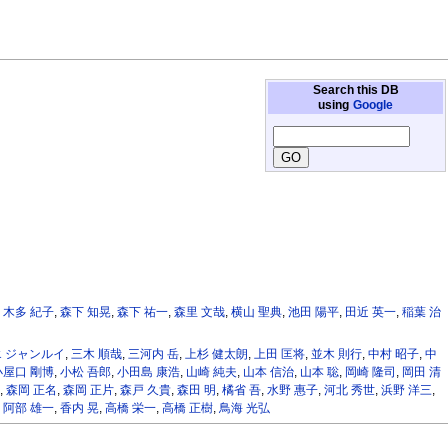
Search this DB
using
Google
,
木多 紀子
,
森下 知晃
,
森下 祐一
,
森里 文哉
,
横山 聖典
,
池田 陽平
,
田近 英一
,
稲葉 治
 ジャンルイ
,
三木 順哉
,
三河内 岳
,
上杉 健太朗
,
上田 匡将
,
並木 則行
,
中村 昭子
,
中
小屋口 剛博
,
小松 吾郎
,
小田島 康浩
,
山崎 純夫
,
山本 信治
,
山本 聡
,
岡崎 隆司
,
岡田 清
,
森岡 正名
,
森岡 正片
,
森戸 久貴
,
森田 明
,
橘省 吾
,
水野 惠子
,
河北 秀世
,
浜野 洋三
,
,
阿部 雄一
,
香内 晃
,
高橋 栄一
,
高橋 正樹
,
鳥海 光弘