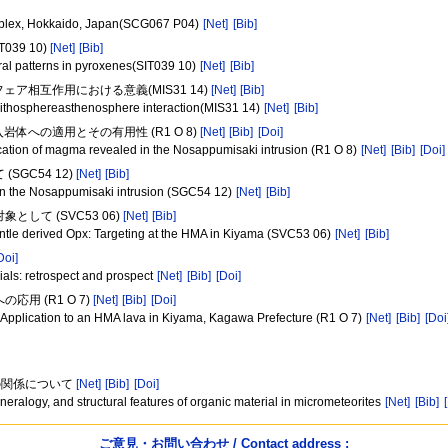
Complex, Hokkaido, Japan(SCG067 P04)
[Net]
[Bib]
39 10)
[Net]
[Bib]
ral patterns in pyroxenes(SIT039 10)
[Net]
[Bib]
ア相互作用における意義(MIS31 14)
[Net]
[Bib]
in lithosphereasthenosphere interaction(MIS31 14)
[Net]
[Bib]
体への適用とその有用性 (R1 O 8)
[Net]
[Bib]
[Doi]
dification of magma revealed in the Nosappumisaki intrusion (R1 O 8)
[Net]
[Bib]
[Doi]
SGC54 12)
[Net]
[Bib]
ed in the Nosappumisaki intrusion (SGC54 12)
[Net]
[Bib]
して (SVC53 06)
[Net]
[Bib]
ntle derived Opx: Targeting at the HMA in Kiyama (SVC53 06)
[Net]
[Bib]
Doi]
rials: retrospect and prospect
[Net]
[Bib]
[Doi]
用 (R1 O 7)
[Net]
[Bib]
[Doi]
 Application to an HMA lava in Kiyama, Kagawa Prefecture (R1 O 7)
[Net]
[Bib]
[Doi
の関係について
[Net]
[Bib]
[Doi]
eralogy, and structural features of organic material in micrometeorites
[Net]
[Bib]
ご意見・お問い合わせ / Contact address :