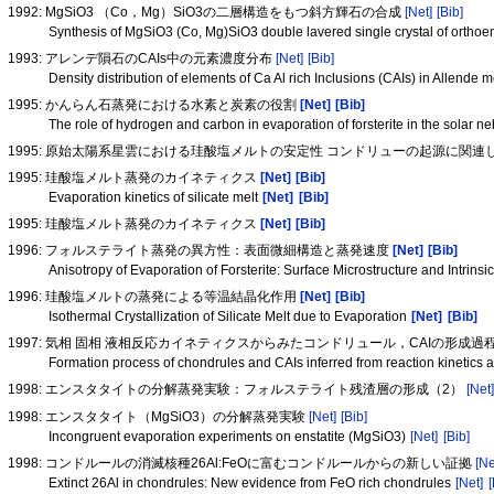
1992: MgSiO3 （Co，Mg）SiO3の二層構造をもつ斜方輝石の合成
[Net]
[Bib]
Synthesis of MgSiO3 (Co, Mg)SiO3 double lavered single crystal of orthoenst
1993: アレンデ隕石のCAIs中の元素濃度分布
[Net]
[Bib]
Density distribution of elements of Ca Al rich Inclusions (CAIs) in Allende 
1995: かんらん石蒸発における水素と炭素の役割
[Net]
[Bib]
The role of hydrogen and carbon in evaporation of forsterite in the solar n
1995: 原始太陽系星雲における珪酸塩メルトの安定性 コンドリューの起源に関連
1995: 珪酸塩メルト蒸発のカイネティクス
[Net]
[Bib]
Evaporation kinetics of silicate melt
[Net]
[Bib]
1995: 珪酸塩メルト蒸発のカイネティクス
[Net]
[Bib]
1996: フォルステライト蒸発の異方性：表面微細構造と蒸発速度
[Net]
[Bib]
Anisotropy of Evaporation of Forsterite: Surface Microstructure and Intrins
1996: 珪酸塩メルトの蒸発による等温結晶化作用
[Net]
[Bib]
Isothermal Crystallization of Silicate Melt due to Evaporation
[Net]
[Bib]
1997: 気相 固相 液相反応カイネティクスからみたコンドリュール，CAIの形成過
Formation process of chondrules and CAIs inferred from reaction kinetics 
1998: エンスタタイトの分解蒸発実験：フォルステライト残渣層の形成（2）
[Net
1998: エンスタタイト（MgSiO3）の分解蒸発実験
[Net]
[Bib]
Incongruent evaporation experiments on enstatite (MgSiO3)
[Net]
[Bib]
1998: コンドルールの消滅核種26Al:FeOに富むコンドルールからの新しい証拠
[Ne
Extinct 26Al in chondrules: New evidence from FeO rich chondrules
[Net]
[