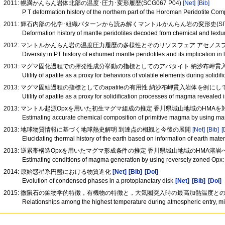
2011: 幌満かんらん岩体北部の温度･圧力･変形履歴(SCG067 P04)
[Net]
[Bib]
P T deformation history of the northern part of the Horoman Peridotite 
2011: 輝石内部の化学･組織パターンから読み解くマントルかんらん岩の変形史(SIT0
Deformation history of mantle peridotites decoded from chemical and textu
2012: マントルかんらん岩の温度圧力履歴の多様性とそのリソスフェア アセノスフェ
Diversity in PT history of exhumed mantle peridotites and its implication 
2013: マグマ固化過程での揮発性成分挙動の指標としてのアパタイト 納沙布岬貫入岩
Utility of apatite as a proxy for behaviors of volatile elements during soli
2013: マグマ固結過程の指標としてのapatiteの有用性 納沙布岬貫入岩体を例にして (
Utility of apatite as a proxy for solidification processes of magma reveal
2013: マントル起源Opxを用いた初生マグマ組成の推定 香川県城山地域のHMAを対象と
Estimating accurate chemical composition of primitive magma by using ma
2013: 地球物質情報に基づく地球熱史解明 到達点の概観と今後の展開
[Net]
[Bib]
[
Elucidating thermal history of the earth based on information of earth mate
2013: 逆累帯構造Opxを用いたマグマ形成条件の推定 香川県城山地域のHMA溶岩への応
Estimating conditions of magma generation by using reversely zoned Opx:
2014: 原始惑星系円盤における物質進化
[Net]
[Bib]
[Doi]
Evolution of condensed phases in a protoplanetary disk
[Net]
[Bib]
[Doi]
2015: 微隕石の鉱物学的特徴，有機物の特徴と，大気圏突入時の最高加熱温度と
Relationships among the highest temperature during atmospheric entry, min