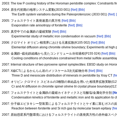
2003: The low P cooling history of the Horoman peridotite complex: Constraints 
2004: 原生代初期の地球システム変動(J033 001)
[Net]
[Bib]
The Earth system variations during the Paleoproterozoic (J033 001)
[Net]
2005: フォルステライト蒸発速度の異方性
[Net]
[Bib]
Evaporation rate anisotropy of forsterite
[Net]
[Bib]
2005: 真空中での金属鉄の凝縮実験
[Net]
[Bib]
Experimental study of metallic iron condensation in vacuum
[Net]
[Bib]
2006: クロマイト オリビン相境界における元素拡散(K105 002)
[Net]
[Bib]
Elemental diffusion along chromite olivine boundary; Experiments at high
2006: 金属鉄−硫化鉄組織から見たコンドリュール冷却過程(P155 024)
[Net]
[Bib]
Cooling conditions of chondrules constrained from metal sulfide assamb
2007: Internal structure of two pyroxene spinel symplectites: EBSD study on Hor
2007: X線CTによるかんらん岩のメソスケール3次元鉱物分布
[Net]
[Bib]
Three D and mesoscale distribution of minerals in peridotite by Xray CT
[N
2007: オリビン クロマイト スピネルの3種類の単結晶を用いた相境界拡散実験(I127 
Cr and Al diffusion in chromite spinel olivine tri crystal phase boundary(I1
2007: フォルステライトと金属鉄の凝縮カイネティクスと珪酸塩/金属化学分別
[N
Condensation kinetics of forsterite and metallic iron and its application to 
2007: 分子線エピタキシー型装置によるフォルステライトとケイ素に富むガスの
Reaction between forsterite and Si rich gas by molecular beam epitaxy
[Ne
2007: 原始惑星系円盤環境におけるフォルステライトの蒸発異方性の赤外線スペクトル