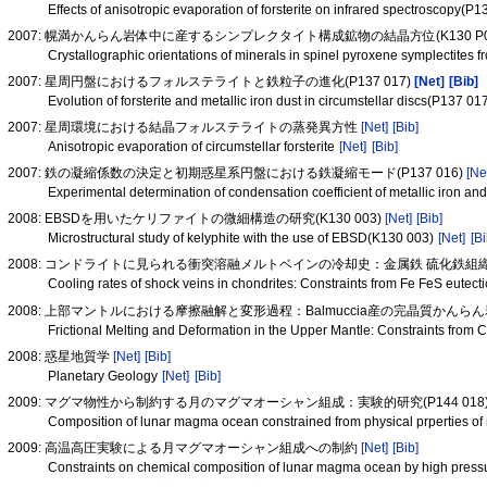
Effects of anisotropic evaporation of forsterite on infrared spectroscopy(P
2007: 幌満かんらん岩体中に産するシンプレクタイト構成鉱物の結晶方位(K130 P0
Crystallographic orientations of minerals in spinel pyroxene symplectite
2007: 星周円盤におけるフォルステライトと鉄粒子の進化(P137 017)
[Net]
[Bib]
Evolution of forsterite and metallic iron dust in circumstellar discs(P137 01
2007: 星周環境における結晶フォルステライトの蒸発異方性
[Net]
[Bib]
Anisotropic evaporation of circumstellar forsterite
[Net]
[Bib]
2007: 鉄の凝縮係数の決定と初期惑星系円盤における鉄凝縮モード(P137 016)
[Ne
Experimental determination of condensation coefficient of metallic iron and
2008: EBSDを用いたケリファイトの微細構造の研究(K130 003)
[Net]
[Bib]
Microstructural study of kelyphite with the use of EBSD(K130 003)
[Net]
[Bi
2008: コンドライトに見られる衝突溶融メルトベインの冷却史：金属鉄 硫化鉄組織から
Cooling rates of shock veins in chondrites: Constraints from Fe FeS eutect
2008: 上部マントルにおける摩擦融解と変形過程：Balmuccia産の完晶質かんらん岩
Frictional Melting and Deformation in the Upper Mantle: Constraints from 
2008: 惑星地質学
[Net]
[Bib]
Planetary Geology
[Net]
[Bib]
2009: マグマ物性から制約する月のマグマオーシャン組成：実験的研究(P144 018
Composition of lunar magma ocean constrained from physical prperties o
2009: 高温高圧実験による月マグマオーシャン組成への制約
[Net]
[Bib]
Constraints on chemical composition of lunar magma ocean by high pressu