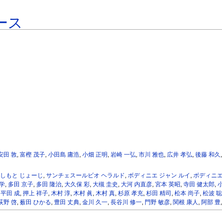
ース
安田 敦
,
富樫 茂子
,
小田島 庸浩
,
小畑 正明
,
岩崎 一弘
,
市川 雅也
,
広井 孝弘
,
後藤 和久
しもと じょーじ
,
サンチェスールビオ ヘラルド
,
ボディニエ ジャン ルイ
,
ボディニエ
学
,
多田 京子
,
多田 隆治
,
大久保 彩
,
大槻 圭史
,
大河 内直彦
,
宮本 英昭
,
寺田 健太郎
,
,
平田 成
,
押上 祥子
,
木村 淳
,
木村 眞
,
木村 真
,
杉原 孝充
,
杉田 精司
,
松本 尚子
,
松波 聡
荻野 啓
,
薮田 ひかる
,
豊田 丈典
,
金川 久一
,
長谷川 修一
,
門野 敏彦
,
関根 康人
,
阿部 豊