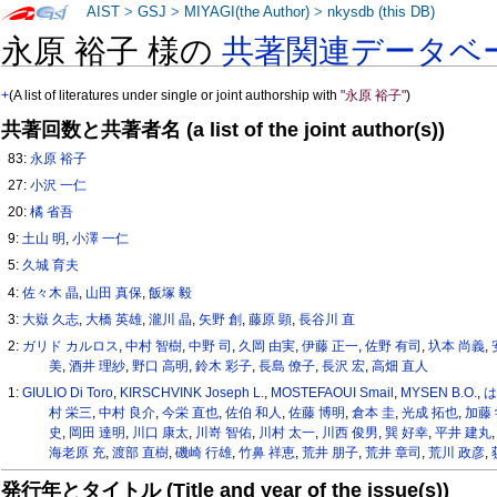
AIST
>
GSJ
>
MIYAGI(the Author)
>
nkysdb (this DB)
永原 裕子 様の
共著関連データベ
+
(A list of literatures under single or joint authorship with
"永原 裕子"
)
共著回数と共著者名 (a list of the joint author(s))
83:
永原 裕子
27:
小沢 一仁
20:
橘 省吾
9:
土山 明
,
小澤 一仁
5:
久城 育夫
4:
佐々木 晶
,
山田 真保
,
飯塚 毅
3:
大嶽 久志
,
大橋 英雄
,
瀧川 晶
,
矢野 創
,
藤原 顕
,
長谷川 直
2:
ガリド カルロス
,
中村 智樹
,
中野 司
,
久岡 由実
,
伊藤 正一
,
佐野 有司
,
圦本 尚義
,
美
,
酒井 理紗
,
野口 高明
,
鈴木 彩子
,
長島 僚子
,
長沢 宏
,
高畑 直人
1:
GIULIO Di Toro
,
KIRSCHVINK Joseph L.
,
MOSTEFAOUI Smail
,
MYSEN B.O.
,
は
村 栄三
,
中村 良介
,
今栄 直也
,
佐伯 和人
,
佐藤 博明
,
倉本 圭
,
光成 拓也
,
加藤 
史
,
岡田 達明
,
川口 康太
,
川嵜 智佑
,
川村 太一
,
川西 俊男
,
巽 好幸
,
平井 建丸
海老原 充
,
渡部 直樹
,
磯崎 行雄
,
竹鼻 祥恵
,
荒井 朋子
,
荒井 章司
,
荒川 政彦
,
発行年とタイトル (Title and year of the issue(s))