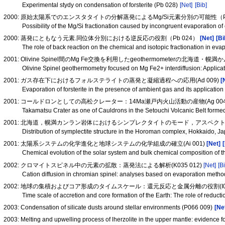
Experimental stydy on condensation of forsterite (Pb 028)
[Net]
[Bib]
2000: 原始太陽系でのエンスタタイトの分解蒸発によるMg/Si元素分別の可能性（P
Possibility of the Mg/Si fractionation caused by incongruent evaporation of 
2000: 蒸発にともなう元素.同位体分別における逆反応の役割（Pb 024）
[Net]
[Bi
The role of back reaction on the chemical and isotopic fractionation in eva
2001: Olivine Spinel間のMg Fe交換を利用したgeothermometerの北海道
Olivine Spinel geothermometry focused on Mg Fe2+ interdiffusion: Applica
2001: ガス存在下におけるフォルステライトの蒸発と凝縮過程への応用(Ad 009)
[
Evaporation of forsterite in the presence of ambient gas and its applicati
2001: コールドロンとしての高松クレーター：14Ma瀬戸内火山活動の産物(Ag 00
Takamatsu Crater as one of Cauldrons in the Setouchi Volcanic Belt form
2001: 北海道，幌満カンラン岩体におけるシンプレクタイトのモード，アスペク
Distribution of symplectite structure in the Horoman complex, Hokkaido, J
2001: 太陽系システムの化学進化と地球システムの化学組成の確立(Ai 001)
[Net]
Chemical evolution of the solar system and bulk chemical composition of t
2002: クロマイトスピネル中の元素の拡散：蒸発法による解析(K035 012)
[Net]
[B
Cation diffusion in chromian spinel: analyses based on evaporation meth
2002: 地球の集積およびコア形成のタイムスケール：還元反応と金属分離の役割(I075
Time scale of accretion and core formation of the Earth: The role of reduct
2003: Condensation of silicate dusts around stellar environments (P066 009)
[Ne
2003: Melting and upwelling process of lherzolite in the upper mantle: evidence 