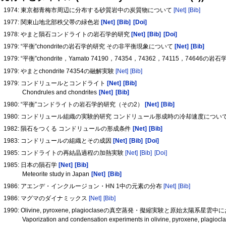
1974: 東京都青梅市周辺に分布する砂質岩中の炭質物について
[Net]
[Bib]
1977: 関東山地北部秩父帯の緑色岩
[Net]
[Bib]
[Doi]
1978: やまと隕石コンドライトの岩石学的研究
[Net]
[Bib]
[Doi]
1979: “平衡”chondriteの岩石学的研究 その非平衡現象について
[Net]
[Bib]
1979: “平衡”chondrite，Yamato 74190，74354，74362，74115，74646の
1979: やまとchondrite 74354の融解実験
[Net]
[Bib]
1979: コンドリュールとコンドライト
[Net]
[Bib]
Chondrules and chondrites
[Net]
[Bib]
1980: “平衡”コンドライトの岩石学的研究（その2）
[Net]
[Bib]
1980: コンドリュール組織の実験的研究 コンドリュール形成時の冷却速度につい
1982: 隕石をつくる コンドリュールの形成条件
[Net]
[Bib]
1983: コンドリュールの組織とその成因
[Net]
[Bib]
[Doi]
1985: コンドライトの再結晶過程の加熱実験
[Net]
[Bib]
[Doi]
1985: 日本の隕石学
[Net]
[Bib]
Meteorite study in Japan
[Net]
[Bib]
1986: アエンデ・インクルージョン・HN 1中の元素の分布
[Net]
[Bib]
1986: マグマのダイナミックス
[Net]
[Bib]
1990: Olivine, pyroxene, plagioclaseの真空蒸発・擬縮実験と原始太
Vaporization and condensation experiments in olivine, pyroxene, plagioclase