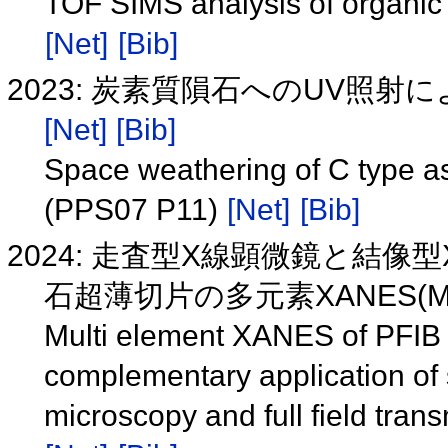
TOF SIMS analysis of organic
[Net]
[Bib]
2023: 炭素質隕石へのUV照射に
[Net]
[Bib]
Space weathering of C type as
(PPS07 P11)
[Net]
[Bib]
2024: 走査型X線顕微鏡と結
石超薄切片の多元素XANES(MZZ
Multi element XANES of PFIB s
complementary application of 
microscopy and full field tra