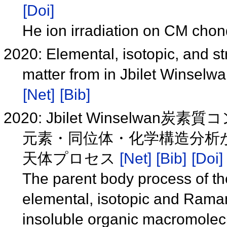
[Doi]
He ion irradiation on CM chon
2020: Elemental, isotopic, and st
matter from in Jbilet Winsel
[Net]
[Bib]
2020: Jbilet Winsel
元素・同位体・化学構造分析
天体プロセス
[Net]
[Bib]
[Doi]
The parent body process of th
elemental, isotopic and Raman
insoluble organic macromolec