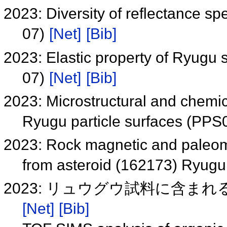
2023: Diversity of reflectance s
07)
[Net]
[Bib]
2023: Elastic property of Ryug
07)
[Net]
[Bib]
2023: Microstructural and chemic
Ryugu particle surfaces (PP
2023: Rock magnetic and paleom
from asteroid (162173) Ryug
2023: リュウグウ試料に含まれる有
[Net]
[Bib]