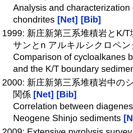
Analysis and characterization
chondrites
[Net]
[Bib]
1999: 新庄新第三系堆積岩とK
サンとn アルキルシクロペ
Comparison of cycloalkanes 
and the K/T boundary sedime
2000: 新庄新第三系堆積岩
関係
[Net]
[Bib]
Correlation between diagenesi
Neogene Shinjo sediments
[N
2009: Extensive pyrolysis survey 