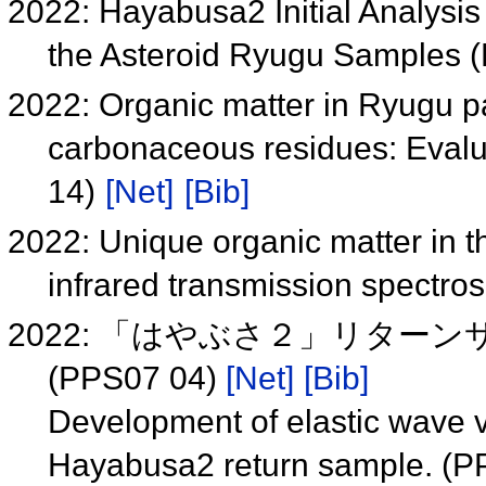
2022: Hayabusa2 Initial Analysis
the Asteroid Ryugu Samples
2022: Organic matter in Ryugu pa
carbonaceous residues: Eval
14)
[Net]
[Bib]
2022: Unique organic matter in 
infrared transmission spectr
2022: 「はやぶさ２」リタ
(PPS07 04)
[Net]
[Bib]
Development of elastic wave 
Hayabusa2 return sample. (