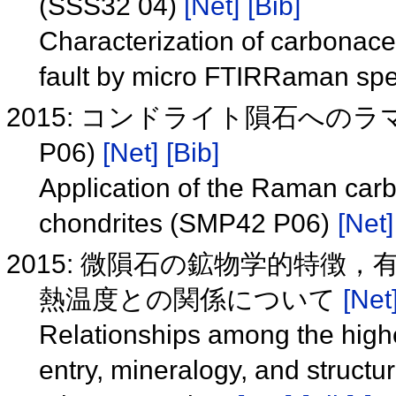
(SSS32 04)
[Net]
[Bib]
Characterization of carbonac
fault by micro FTIRRaman sp
2015: コンドライト隕石へのラ
P06)
[Net]
[Bib]
Application of the Raman car
chondrites (SMP42 P06)
[Net]
2015: 微隕石の鉱物学的特徴
熱温度との関係について
[Net
Relationships among the high
entry, mineralogy, and structur