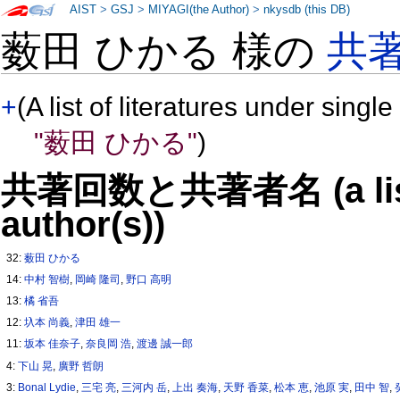
AIST
>
GSJ
>
MIYAGI(the Author)
>
nkysdb (this DB)
薮田 ひかる 様の
共
+
(A list of literatures under single
"薮田 ひかる"
)
共著回数と共著者名 (a list o
author(s))
32:
薮田 ひかる
14:
中村 智樹
,
岡崎 隆司
,
野口 高明
13:
橘 省吾
12:
圦本 尚義
,
津田 雄一
11:
坂本 佳奈子
,
奈良岡 浩
,
渡邊 誠一郎
4:
下山 晃
,
廣野 哲朗
3:
Bonal Lydie
,
三宅 亮
,
三河内 岳
,
上出 奏海
,
天野 香菜
,
松本 恵
,
池原 実
,
田中 智
,