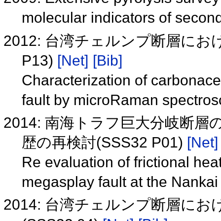
molecular indicators of seco
2012: 台湾チェルンプ断層にお
P13)
[Net]
[Bib]
Characterization of carbonac
fault by microRaman spectr
2014: 南海トラフ巨大分岐
歴の再検討(SSS32 P01)
[Net]
Re evaluation of frictional hea
megasplay fault at the Nanka
2014: 台湾チェルンプ断層