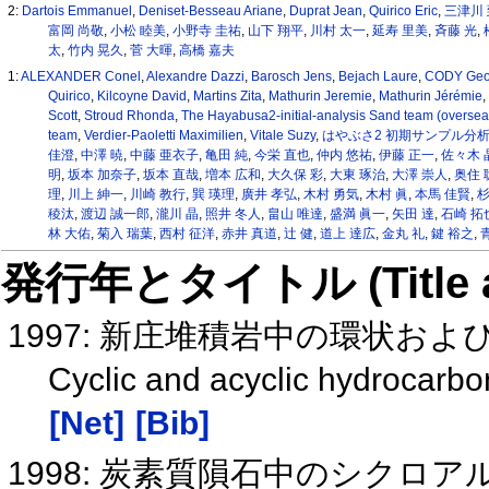
2:
Dartois Emmanuel
,
Deniset-Besseau Ariane
,
Duprat Jean
,
Quirico Eric
,
三津川
富岡 尚敬
,
小松 睦美
,
小野寺 圭祐
,
山下 翔平
,
川村 太一
,
延寿 里美
,
斉藤 光
,
太
,
竹内 晃久
,
菅 大暉
,
高橋 嘉夫
1:
ALEXANDER Conel
,
Alexandre Dazzi
,
Barosch Jens
,
Bejach Laure
,
CODY Geo
Quirico
,
Kilcoyne David
,
Martins Zita
,
Mathurin Jeremie
,
Mathurin Jérémie
,
Scott
,
Stroud Rhonda
,
The Hayabusa2-initial-analysis Sand team (overse
team
,
Verdier-Paoletti Maximilien
,
Vitale Suzy
,
はやぶさ2 初期サンプル分
佳澄
,
中澤 暁
,
中藤 亜衣子
,
亀田 純
,
今栄 直也
,
仲内 悠祐
,
伊藤 正一
,
佐々木 
明
,
坂本 加奈子
,
坂本 直哉
,
増本 広和
,
大久保 彩
,
大東 琢治
,
大澤 崇人
,
奥住 
理
,
川上 紳一
,
川崎 教行
,
巽 瑛理
,
廣井 孝弘
,
木村 勇気
,
木村 眞
,
本馬 佳賢
,
杉
稜汰
,
渡辺 誠一郎
,
瀧川 晶
,
照井 冬人
,
畠山 唯達
,
盛満 眞一
,
矢田 達
,
石崎 拓
林 大佑
,
菊入 瑞葉
,
西村 征洋
,
赤井 真道
,
辻 健
,
道上 達広
,
金丸 礼
,
鍵 裕之
,
発行年とタイトル (Title and 
1997: 新庄堆積岩中の環状お
Cyclic and acyclic hydrocarbo
[Net]
[Bib]
1998: 炭素質隕石中のシクロ