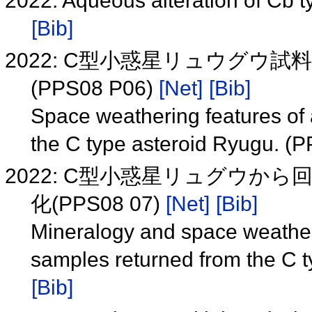
2022: Aqueous alteration of Cb 
[Bib]
2022: C型小惑星リュウグウ
(PPS08 P06)
[Net]
[Bib]
Space weathering features of 
the C type asteroid Ryugu. 
2022: C型小惑星リュグウか
化(PPS08 07)
[Net]
[Bib]
Mineralogy and space weatherin
samples returned from the C 
[Bib]