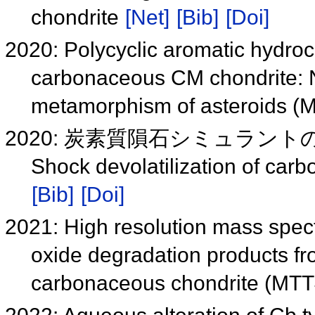
chondrite
[Net]
[Bib]
[Doi]
2020: Polycyclic aromatic hydro
carbonaceous CM chondrite: N
metamorphism of asteroids (
2020: 炭素質隕石シミュラン
Shock devolatilization of car
[Bib]
[Doi]
2021: High resolution mass spect
oxide degradation products fr
carbonaceous chondrite (MT