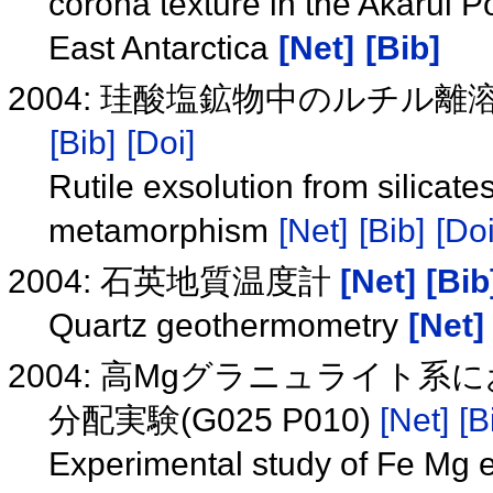
corona texture in the Akarui 
East Antarctica
[Net]
[Bib]
2004: 珪酸塩鉱物中のルチル
[Bib]
[Doi]
Rutile exsolution from silicat
metamorphism
[Net]
[Bib]
[Doi
2004: 石英地質温度計
[Net]
[Bib
Quartz geothermometry
[Net]
2004: 高Mgグラニュライト系
分配実験(G025 P010)
[Net]
[B
Experimental study of Fe Mg 