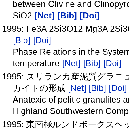
between Olivine and Clinopy
SiO2
[Net]
[Bib]
[Doi]
1995: Fe3Al2Si3O12 Mg
[Bib]
[Doi]
Phase Relations in the Syst
temperature
[Net]
[Bib]
[Doi]
1995: スリランカ産泥質グ
カイトの形成
[Net]
[Bib]
[Doi]
Anatexic of pelitic granulites 
Highland Southwestern Compl
1995: 東南極ルンドボーク