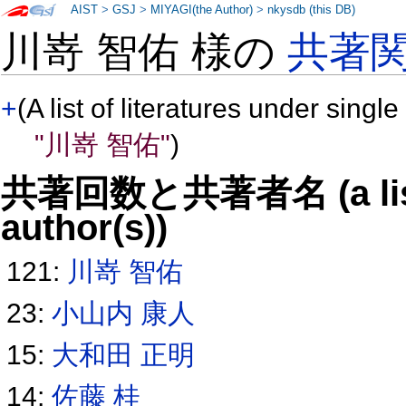
AIST
>
GSJ
>
MIYAGI(the Author)
>
nkysdb (this DB)
川嵜 智佑 様の
共著
+
(A list of literatures under single
"川嵜 智佑"
)
共著回数と共著者名 (a list o
author(s))
121:
川嵜 智佑
23:
小山内 康人
15:
大和田 正明
14:
佐藤 桂