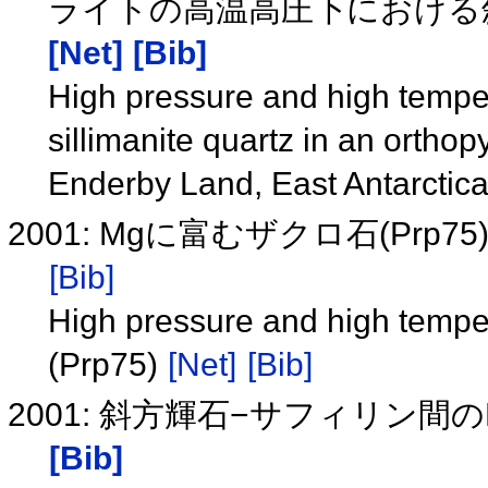
ライトの高温高圧下における
[Net]
[Bib]
High pressure and high temper
sillimanite quartz in an ortho
Enderby Land, East Antarctic
2001: Mgに富むザクロ石(Pr
[Bib]
High pressure and high temper
(Prp75)
[Net]
[Bib]
2001: 斜方輝石−サフィリン間
[Bib]