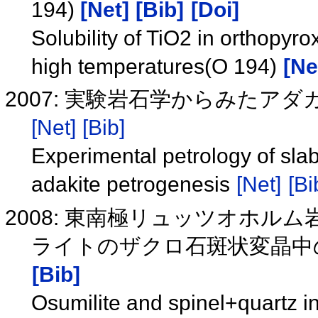
194)
[Net]
[Bib]
[Doi]
Solubility of TiO2 in orthopyr
high temperatures(O 194)
[Ne
2007: 実験岩石学からみた
[Net]
[Bib]
Experimental petrology of slab
adakite petrogenesis
[Net]
[Bi
2008: 東南極リュッツオホ
ライトのザクロ石斑状変晶中
[Bib]
Osumilite and spinel+quartz i