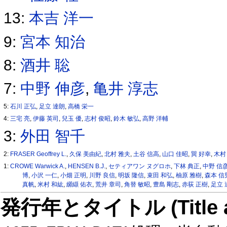
13:
本吉 洋一
9:
宮本 知治
8:
酒井 聡
7:
中野 伸彦
,
亀井 淳志
5:
石川 正弘
,
足立 達朗
,
高橋 栄一
4:
三宅 亮
,
伊藤 英司
,
兒玉 優
,
志村 俊昭
,
鈴木 敏弘
,
高野 洋輔
3:
外田 智千
2:
FRASER Geoffrey L.
,
久保 美由紀
,
北村 雅夫
,
土谷 信高
,
山口 佳昭
,
巽 好幸
,
木村
1:
CROWE Warwick A.
,
HENSEN B.J.
,
セティアワン ヌグロホ
,
下林 典正
,
中野 信
博
,
小沢 一仁
,
小畑 正明
,
川野 良信
,
明坂 隆信
,
束田 和弘
,
柚原 雅樹
,
森本 信
真帆
,
米村 和紘
,
纐纈 佑衣
,
荒井 章司
,
角替 敏昭
,
豊島 剛志
,
赤荻 正樹
,
足立 
発行年とタイトル (Title and 