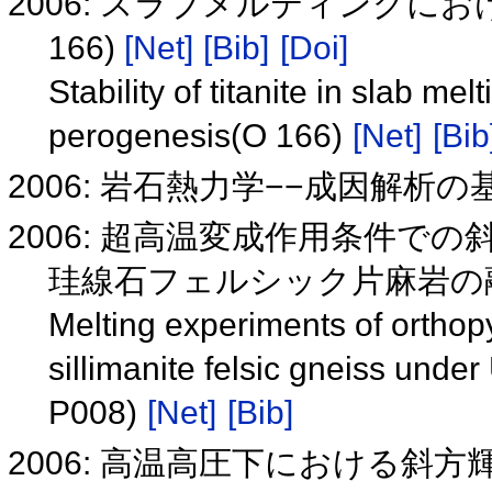
2006: スラブメルティングに
166)
[Net]
[Bib]
[Doi]
Stability of titanite in slab mel
perogenesis(O 166)
[Net]
[Bib
2006: 岩石熱力学−−成因解析の
2006: 超高温変成作用条件
珪線石フェルシック片麻岩の融解実
Melting experiments of orthop
sillimanite felsic gneiss und
P008)
[Net]
[Bib]
2006: 高温高圧下における斜方