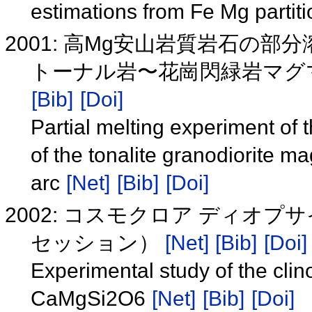
estimations from Fe Mg partit
2001: 高Mg安山岩質岩石の
トーナル岩〜花崗閃緑岩マグ
[Bib]
[Doi]
Partial melting experiment of 
of the tonalite granodiorite 
arc
[Net]
[Bib]
[Doi]
2002: コスモクロア ディオ
セッション）
[Net]
[Bib]
[Doi]
Experimental study of the cli
CaMgSi2O6
[Net]
[Bib]
[Doi]