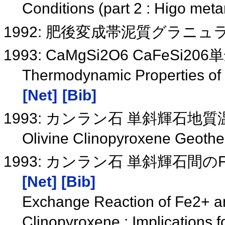
Conditions (part 2 : Higo met
1992: 肥後変成帯泥質グラニ
1993: CaMgSi2O6 CaFeS
Thermodynamic Properties o
[Net]
[Bib]
1993: カンラン石 単斜輝石地
Olivine Clinopyroxene Geot
1993: カンラン石 単斜輝石間
[Net]
[Bib]
Exchange Reaction of Fe2+ a
Clinopyroxene : Implications f