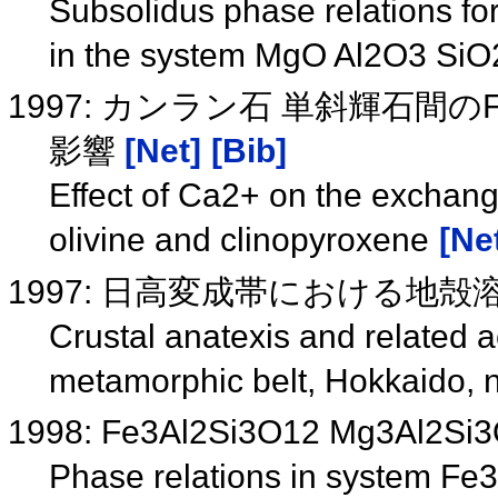
Subsolidus phase relations f
in the system MgO Al2O3 SiO
1997: カンラン石 単斜輝石間の
影響
[Net]
[Bib]
Effect of Ca2+ on the exchan
olivine and clinopyroxene
[Ne
1997: 日高変成帯における地
Crustal anatexis and related 
metamorphic belt, Hokkaido, 
1998: Fe3Al2Si3O12 Mg3
Phase relations in system F