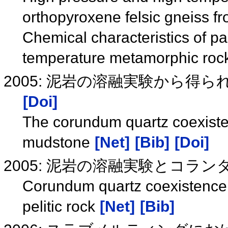
orthopyroxene felsic gneiss f
Chemical characteristics of par
temperature metamorphic roc
2005: 泥岩の溶融実験から得
[Doi]
The corundum quartz coexiste
mudstone
[Net]
[Bib]
[Doi]
2005: 泥岩の溶融実験とコラ
Corundum quartz coexistence 
pelitic rock
[Net]
[Bib]