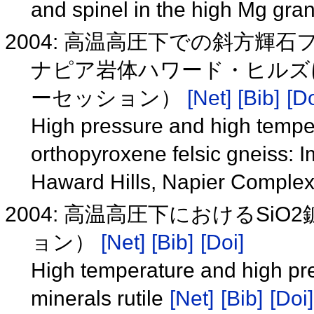
and spinel in the high Mg gr
2004: 高温高圧下での斜方輝
ナピア岩体ハワード・ヒルズ
ーセッション）
[Net]
[Bib]
[Do
High pressure and high tempe
orthopyroxene felsic gneiss: Im
Haward Hills, Napier Complex
2004: 高温高圧下におけるS
ョン）
[Net]
[Bib]
[Doi]
High temperature and high pre
minerals rutile
[Net]
[Bib]
[Doi]