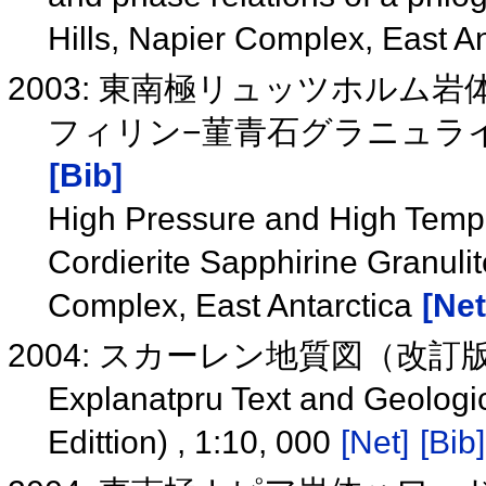
Hills, Napier Complex, East A
2003: 東南極リュッツホルム
フィリン−菫青石グラニュラ
[Bib]
High Pressure and High Temper
Cordierite Sapphirine Granul
Complex, East Antarctica
[Net
2004: スカーレン地質図（改訂版）
Explanatpru Text and Geologic
Edittion) , 1:10, 000
[Net]
[Bib]