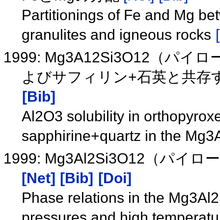
Partitionings of Fe and Mg be
granulites and igneous rocks
1999: Mg3A12Si3O12
よびサフィリン+石英と共存す
[Bib]
Al2O3 solubility in orthopyrox
sapphirine+quartz in the Mg
1999: Mg3Al2Si3O12
[Net]
[Bib]
[Doi]
Phase relations in the Mg3Al
pressures and high temperat