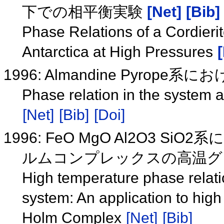
下での相平衡実験
[Net]
[Bib]
Phase Relations of a Cordieri
Antarctica at High Pressures
1996: Almandine Pyrop
Phase relation in the system 
[Net]
[Bib]
[Doi]
1996: FeO MgO Al2O3
ルムコンプレックスの高温
High temperature phase relat
system: An application to hig
Holm Complex
[Net]
[Bib]