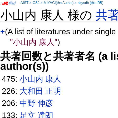
AIST
>
GSJ
>
MIYAGI(the Author)
>
nkysdb (this DB)
小山内 康人 様の
共
+
(A list of literatures under single
"小山内 康人"
)
共著回数と共著者名 (a list o
author(s))
475:
小山内 康人
226:
大和田 正明
206:
中野 伸彦
133:
足立 達朗