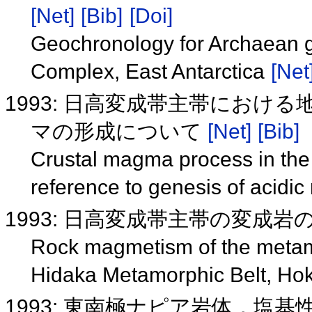
[Net]
[Bib]
[Doi]
Geochronology for Archaean gr
Complex, East Antarctica
[Net
1993: 日高変成帯主帯におけ
マの形成について
[Net]
[Bib]
Crustal magma process in the
reference to genesis of acid
1993: 日高変成帯主帯の変成
Rock magmetism of the metamo
Hidaka Metamorphic Belt, Ho
1993: 東南極ナピア岩体，塩基