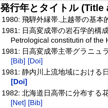
発行年とタイトル (Title and 
1980: 飛騨外縁帯.上越帯の
1981: 日高変成帯の岩石学的構
Petrological constitutin of th
1981: 日高変成帯主帯グラニ
[Bib]
[Doi]
1981: 静内川上流地域におけ
[Doi]
1982: 北海道日高帯に分布す
[Net]
[Bib]