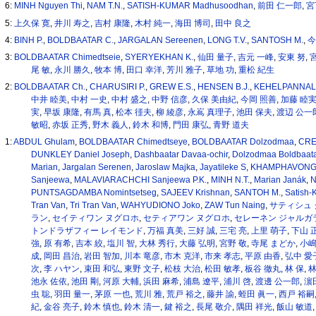
6:
MINH Nguyen Thi
,
NAM T.N.
,
SATISH-KUMAR Madhusoodhan
,
前田 仁一郎
,
宮
5:
上久保 寛
,
井川 寿之
,
吉村 康隆
,
木村 純一
,
海田 博司
,
田中 良之
4:
BINH P.
,
BOLDBAATAR C.
,
JARGALAN Sereenen
,
LONG T.V.
,
SANTOSH M.
,
今
3:
BOLDBAATAR Chimedtseie
,
SYERYEKHAN K.
,
仙田 量子
,
吉元 一峰
,
安東 努
,
尾 敏
,
永川 勝久
,
牧本 博
,
田口 幸洋
,
芳川 雅子
,
草地 功
,
重松 紀生
2:
BOLDBAATAR Ch.
,
CHARUSIRI P.
,
GREW E.S.
,
HENSEN B.J.
,
KEHELPANNALA
中井 睦美
,
中村 一史
,
中村 盛之
,
中野 信彦
,
久保 美由紀
,
今岡 照善
,
加藤 睦
実
,
早坂 康隆
,
有馬 真
,
松本 徰夫
,
柳 綾彦
,
永嶌 真理子
,
池田 保夫
,
渡辺 公一
敏昭
,
赤坂 正秀
,
野木 義人
,
鈴木 和博
,
門田 康弘
,
青野 道夫
1:
ABDUL Ghulam
,
BOLDBAATAR Chimedtseye
,
BOLDBAATAR Dolzodmaa
,
CRE
DUNKLEY Daniel Joseph
,
Dashbaatar Davaa-ochir
,
Dolzodmaa Boldbaata
Marian
,
Jargalan Serenen
,
Jaroslaw Majka
,
Jayatileke S
,
KHAMPHAVONG 
Sanjeewa
,
MALAVIARACHCHI Sanjeewa P.K.
,
MINH N.T.
,
Marian Janák
,
N
PUNTSAGDAMBA Nomintsetseg
,
SAJEEV Krishnan
,
SANTOH M.
,
Satish-
Tran Van
,
Tri Tran Van
,
WAHYUDIONO Joko
,
ZAW Tun Naing
,
サティシュ 
ラン
,
セイティワン ヌグロホ
,
セティアワン ヌグロホ
,
セレーネン ジャルガ
トンドラザフィー レイモンド
,
万福 真美
,
三好 誠
,
三宅 亮
,
上里 萌子
,
下山 
強
,
原 有希
,
吉本 絞
,
塩川 智
,
大林 秀行
,
大藤 弘明
,
宮野 敬
,
寺尾 まどか
,
小嶋
成
,
岡田 昌治
,
岩田 智加
,
川本 竜彦
,
市木 克洋
,
市来 孝志
,
平原 由香
,
弘中 愛
次
,
李 ハヤン
,
束田 和弘
,
東野 文子
,
松枝 大治
,
松田 敏孝
,
板谷 徹丸
,
林 保
,
林
池永 佐依
,
池田 剛
,
河原 大輔
,
浜田 麻希
,
浦島 遼平
,
浦川 啓
,
渡邊 公一郎
,
濵
虫 聡
,
羽田 量一
,
茅原 一也
,
荒川 雅
,
荒戸 裕之
,
藤井 諭
,
蛭田 眞一
,
西戸 裕嗣
紀
,
金谷 亮子
,
鈴木 慎也
,
鈴木 清一
,
鍵 裕之
,
長尾 敬介
,
隅田 祥光
,
飯山 敏道