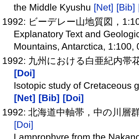
the Middle Kyushu
[Net]
[Bib]
1992: ビーデレー山地質図，1:100
Explanatory Text and Geologic
Mountains, Antarctica, 1:100,
1992: 九州における白亜紀内
[Doi]
Isotopic study of Cretaceous 
[Net]
[Bib]
[Doi]
1992: 北海道中軸帯，中の川
[Doi]
Lamprophyre from the Nakanog