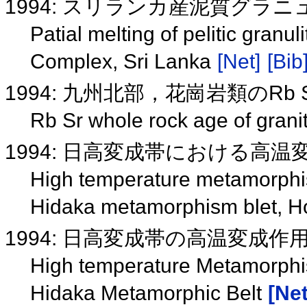
1994: スリランカ産泥質グラ
Patial melting of pelitic gran
Complex, Sri Lanka
[Net]
[Bib
1994: 九州北部，花崗岩類のRb
Rb Sr whole rock age of grani
1994: 日高変成帯における高
High temperature metamorphism
Hidaka metamorphism blet, H
1994: 日高変成帯の高温変成
High temperature Metamorphi
Hidaka Metamorphic Belt
[Net