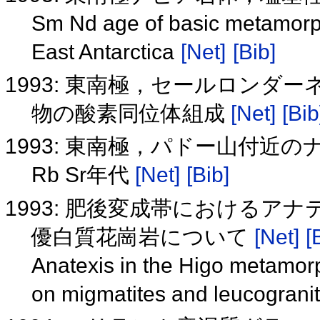
Sm Nd age of basic metamorph
East Antarctica
[Net]
[Bib]
1993: 東南極，セールロン
物の酸素同位体組成
[Net]
[Bib
1993: 東南極，パドー山付近の
Rb Sr年代
[Net]
[Bib]
1993: 肥後変成帯におけるア
優白質花崗岩について
[Net]
[
Anatexis in the Higo metamorph
on migmatites and leucograni