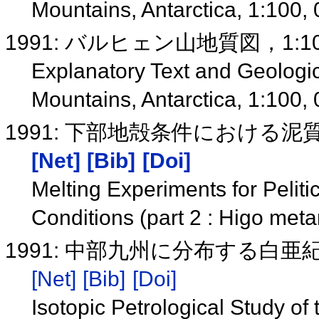
Mountains, Antarctica, 1:100,
1991: バルヒェン山地質図，1:100
Explanatory Text and Geologi
Mountains, Antarctica, 1:100,
1991: 下部地殻条件における
[Net]
[Bib]
[Doi]
Melting Experiments for Peliti
Conditions (part 2 : Higo met
1991: 中部九州に分布する白
[Net]
[Bib]
[Doi]
Isotopic Petrological Study of 