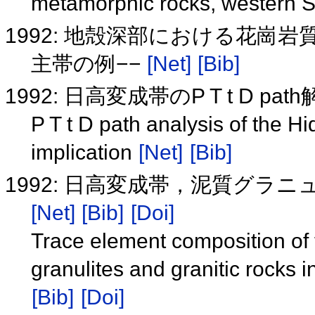
metamorphic rocks, western 
1992: 地殻深部における花崗
主帯の例−−
[Net]
[Bib]
1992: 日高変成帯のP T t D 
P T t D path analysis of the H
implication
[Net]
[Bib]
1992: 日高変成帯，泥質グ
[Net]
[Bib]
[Doi]
Trace element composition of t
granulites and granitic rocks
[Bib]
[Doi]