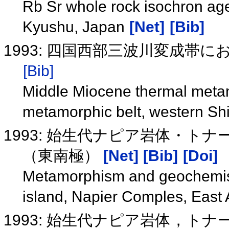
Rb Sr whole rock isochron ages
Kyushu, Japan
[Net]
[Bib]
1993: 四国西部三波川変成帯
[Bib]
Middle Miocene thermal met
metamorphic belt, western S
1993: 始生代ナピア岩体・ト
（東南極）
[Net]
[Bib]
[Doi]
Metamorphism and geochemistr
island, Napier Comples, East 
1993: 始生代ナピア岩体，トナー