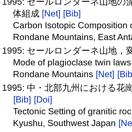
1995: セールロンダーネ山
体組成
[Net]
[Bib]
Carbon Isotopic Composition of
Rondane Mountains, East Ant
1995: セールロンダーネ山地
Mode of plagioclase twin laws
Rondane Mountains
[Net]
[Bib
1995: 中・北部九州におけ
[Bib]
[Doi]
Tectonic Setting of granitic roc
Kyushu, Southwest Japan
[Ne