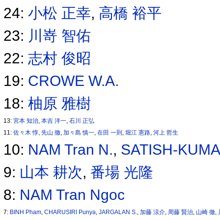
24:
小松 正幸
,
高橋 裕平
23:
川嵜 智佑
22:
志村 俊昭
19:
CROWE W.A.
18:
柚原 雅樹
13:
宮本 知治
,
本吉 洋一
,
石川 正弘
11:
佐々木 惇
,
先山 徹
,
加々島 慎一
,
在田 一則
,
堀江 憲路
,
河上 哲生
10:
NAM Tran N.
,
SATISH-KUMA
9:
山本 耕次
,
番場 光隆
8:
NAM Tran Ngoc
7:
BINH Pham
,
CHARUSIRI Punya
,
JARGALAN S.
,
加藤 涼介
,
周藤 賢治
,
山崎 徹
,