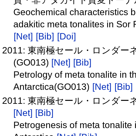
Geochemical characteristics b
adakitic meta tonalites in So
[Net]
[Bib]
[Doi]
2011: 東南極セール・ロン
(GO013)
[Net]
[Bib]
Petrology of meta tonalite in
Antarctica(GO013)
[Net]
[Bib]
2011: 東南極セール・ロン
[Net]
[Bib]
Petrogenesis of meta tonalite