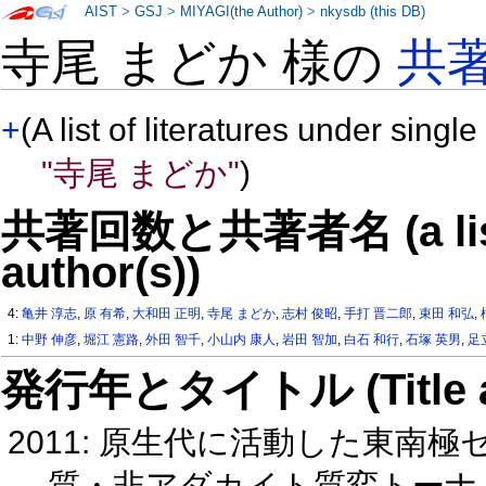
AIST
>
GSJ
>
MIYAGI(the Author)
>
nkysdb (this DB)
寺尾 まどか 様の
共
+
(A list of literatures under single
"寺尾 まどか"
)
共著回数と共著者名 (a list o
author(s))
4:
亀井 淳志
,
原 有希
,
大和田 正明
,
寺尾 まどか
,
志村 俊昭
,
手打 晋二郎
,
束田 和弘
,
1:
中野 伸彦
,
堀江 憲路
,
外田 智千
,
小山内 康人
,
岩田 智加
,
白石 和行
,
石塚 英男
,
足
発行年とタイトル (Title and 
2011: 原生代に活動した東
質・非アダカイト質変トーナ