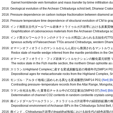
Garnet hornblende vein formation and mass transfer by brine infiltration
2016: Geological evolution of the Archean Chitradurga schist belt, Dharwar Crat
2016: Pressure dependence on carbon isotope fractionation between diamond an
2016: Pressure temperature time dependence of structural evolution of CM to graph
2016: インド南部太古代ダールワール岩体チトラドゥルガ片岩帯における炭素質物質の
Graphitization of cabonaceous materials from the Archaean Chitradurga s
2016: インド西ダルワールクラトンのチドラドゥルガ周辺にみられる古始生代TTGの火
Igneous activity of Paleoarchean TTGs around Chitradurga, western Dhar
2016: オマーンオフィオライトのマントルかんらん岩から推測されるマントルウ
Redox state of mantle wedge inferred from the mantle peridotites in the O
2016: オマーンオフィオライト・フィズ岩体マントルセクションの酸化還元状態 マント
The redox state in the Fizh mantle section, the northern Oman ophiolite a
2016: スリランカHighland Complexに産する変成炭酸塩岩の堆積年代(SMP14 P0
Depositional ages for metacarbonate rocks from the Highland Complex, 
2016: モンゴル・アルタイ地域に認められる異なる変成履歴(SMP14 P01)
[Net]
[B
Contrasting pressure–temperature records from the Altai Range, Mongolia;
2016: ラマン分光法を用いた菫青石チャネル中のCO2定量法(SMP43 07)
[Net]
[Bib
Determination of channel CO2 contents in random cordierite crystals us
2016: 南インドダールワールクラトン，チトラドゥルガ片岩帯中の縞状鉄鉱層の堆積環
Depositional environment of Archaean BIFs in the Chitradurga Schist Bel
2016: 南インド，Chitradurga片岩帯のIngaldhal地域における始生代の緑色岩類の