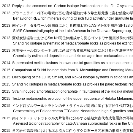
2013: Reply to the comment on: Carbon isotope fractionation in the Fe–C syst
2013: グラニュライト相下の塩素に富む流体活動に伴う希土類元素に富む鉱物の挙動(S
Behavior of REE rich minerals during Cl rich fluid activity under granuli
2013: 南インド、ダルワール超層群における後期太古代のS MIF化学層序(BPT23 0
S MIF Chemostratigraphy of the Late Archean In the Dharwar Supergroup,
2013: 変成炭酸塩岩におけるSm Nd同位体組成から見るゴンドワナ衝突以前の海洋の記
Sr and Nd isotope systematic of metacarbonate rocks as proxies for extinct
2013: 東南極セールロンダーネ山地に産出する変成炭酸塩岩における化学層序学的堆
Chemically estimated depositional and zircon ages from metacarbonate r
2014: Supercooled melt inclusions in lower crustal granulites as a consequence 
2015: Comparison of Sr Nd isotope data from N. Mozambique and Dronning Mau
2015: Decoupling of the Lu Hf, Sm Nd, and Rb–Sr isotope systems in eclogites an
2015: Sr and Nd isotopes in metacarbonate rocks as proxies for paleo tectonic r
2015: Strain induced amorphization of graphite in fault zones of the Hidaka met
2015: Tectono metamorphic evolution of the upper sequence of Hidaka Metamor
2015: インド西ダルワールクラトンのチトラドゥルガ周辺に産する古始生代TTGおよ
Geochemistry of Paleoarchean TTGs and Neoarchean high K granites arou
2015: 南インド・チットラドゥルガ片岩帯に分布する後期太古代表成岩層序の再解釈(S
A revised tectonostratigraphy for Late Archean supracrustal rocks in the C
2015: 角閃岩相高温部における塩水流入に伴うザクロ石ー角閃石脈の形成と物質移動(S