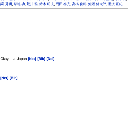
福嵜 秀明
,
草地 功
,
荒川 雅
,
鈴木 昭夫
,
隅田 祥光
,
高橋 俊郎
,
鯉沼 健太郎
,
黒沢 正紀
le, Okayama, Japan
[Net]
[Bib]
[Doi]
n
[Net]
[Bib]