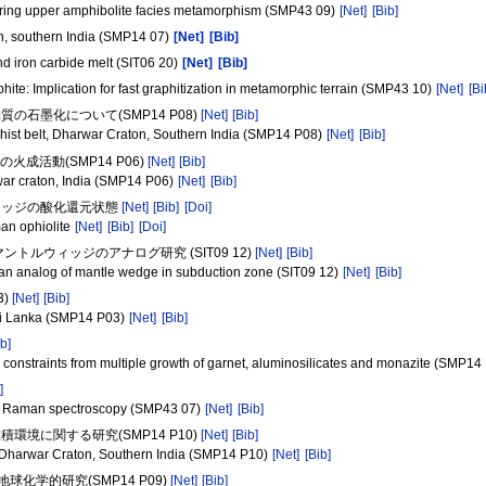
 during upper amphibolite facies metamorphism (SMP43 09)
[Net]
[Bib]
on, southern India (SMP14 07)
[Net]
[Bib]
d iron carbide melt (SIT06 20)
[Net]
[Bib]
ite: Implication for fast graphitization in metamorphic terrain (SMP43 10)
[Net]
[Bi
石墨化について(SMP14 P08)
[Net]
[Bib]
chist belt, Dharwar Craton, Southern India (SMP14 P08)
[Net]
[Bib]
成活動(SMP14 P06)
[Net]
[Bib]
war craton, India (SMP14 P06)
[Net]
[Bib]
ェッジの酸化還元状態
[Net]
[Bib]
[Doi]
man ophiolite
[Net]
[Bib]
[Doi]
ルウィッジのアナログ研究 (SIT09 12)
[Net]
[Bib]
s an analog of mantle wedge in subduction zone (SIT09 12)
[Net]
[Bib]
3)
[Net]
[Bib]
Sri Lanka (SMP14 P03)
[Net]
[Bib]
ib]
 constraints from multiple growth of garnet, aluminosilicates and monazite (SMP14
]
ing Raman spectroscopy (SMP43 07)
[Net]
[Bib]
境に関する研究(SMP14 P10)
[Net]
[Bib]
t, Dharwar Craton, Southern India (SMP14 P10)
[Net]
[Bib]
地球化学的研究(SMP14 P09)
[Net]
[Bib]