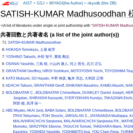
AIST
>
GSJ
>
MIYAGI(the Author)
>
nkysdb (this DB)
SATISH-KUMAR Madhusoodhan
+
(A list of literatures under single or joint authorship with
"SATISH-KUMAR Madhus
共著回数と共著者名 (a list of the joint author(s))
71:
SATISH-KUMAR Madhusoodhan
8:
HOKADA Tomokazu
,
土屋 範芳
7:
YOSHINO Takashi
,
外田 智千
,
豊島 剛志
6:
OSANAI Yasuhito
,
三島 郁
,
小山内 康人
,
河上 哲生
,
石川 正弘
5:
GRANTHAM Geoffrey
,
HIROI Yoshikuni
,
MOTOYOSHI Yoichi
,
TOYOSHIMA Tsuy
4:
KATO Mutsumi
,
SO Hayato
,
中野 伸彦
,
亀井 淳志
,
大和田 正明
3:
ADACHI Tatsuro
,
GRANTHAM Geoff
,
ISHIKAWA Masahiro
,
KAMEI Atsushi
,
NAK
2:
BOLDBAATAR C.
,
BOLDBAATAR Chimedtseie
,
DUNKLEY Daniel Joseph
,
HER
Jargalan
,
SHIRAISHI Kazuyuki
,
SYERYEKHAN Kundyz
,
TAKAZAWA Eiichi
阿部 都
,
高澤 栄一
1:
ABE Miyako
,
AKAI Junji
,
BABA Sotaro
,
BOLDBAATAR Chimedtseye
,
BOLDBAAT
ITAYA Tetsumaru
,
ITOH Shoichi
,
JARGALAN S.
,
JAYANANDA Mudlappa
,
K
MALAVIARACHCHI Sanjeewa
,
MALAVIARACHCHI Sanjeewa P.K.
,
MATHE
Momoko
,
SKRZYPEK Etienne
,
TAGUCHI Tomoki
,
TAKEHARA Mami
,
TASAK
Kazuhiro
,
YOSHIDA Yasuhito
,
YOSHIMOTO Aya
,
YOU Chen-Feng
,
YURIMO