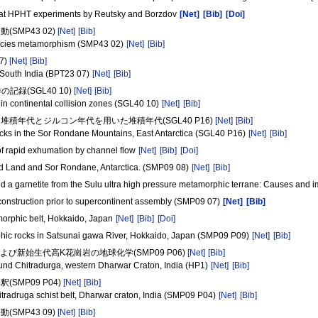
em at HPHT experiments by Reutsky and Borzdov
[Net]
[Bib]
[Doi]
MP43 02)
[Net]
[Bib]
te facies metamorphism (SMP43 02)
[Net]
[Bib]
7)
[Net]
[Bib]
 South India (BPT23 07)
[Net]
[Bib]
録(SGL40 10)
[Net]
[Bib]
 in continental collision zones (SGL40 10)
[Net]
[Bib]
積年代とジルコン年代を用いた堆積年代(SGL40 P16)
[Net]
[Bib]
ocks in the Sor Rondane Mountains, East Antarctica (SGL40 P16)
[Net]
[Bib]
of rapid exhumation by channel flow
[Net]
[Bib]
[Doi]
d Land and Sor Rondane, Antarctica. (SMP09 08)
[Net]
[Bib]
d a garnetite from the Sulu ultra high pressure metamorphic terrane: Causes and i
econstruction prior to supercontinent assembly (SMP09 07)
[Net]
[Bib]
amorphic belt, Hokkaido, Japan
[Net]
[Bib]
[Doi]
phic rocks in Satsunai gawa River, Hokkaido, Japan (SMP09 P09)
[Net]
[Bib]
び新始生代高K花崗岩の地球化学(SMP09 P06)
[Net]
[Bib]
nd Chitradurga, western Dharwar Craton, India (HP1)
[Net]
[Bib]
MP09 P04)
[Net]
[Bib]
hitradruga schist belt, Dharwar craton, India (SMP09 P04)
[Net]
[Bib]
MP43 09)
[Net]
[Bib]