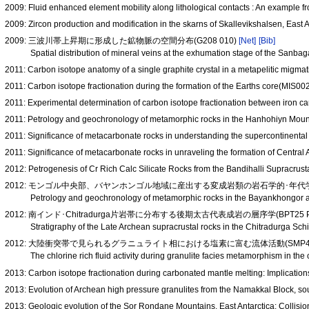
2009: Fluid enhanced element mobility along lithological contacts : An example
2009: Zircon production and modification in the skarns of Skallevikshalsen, East A
2009: 三波川帯上昇期に形成した鉱物脈の空間分布(G208 010)
[Net]
[Bib]
Spatial distribution of mineral veins at the exhumation stage of the Sanb
2011: Carbon isotope anatomy of a single graphite crystal in a metapelitic migmat
2011: Carbon isotope fractionation during the formation of the Earths core(MIS00
2011: Experimental determination of carbon isotope fractionation between iron c
2011: Petrology and geochronology of metamorphic rocks in the Hanhohiyn Moun
2011: Significance of metacarbonate rocks in understanding the supercontinent
2011: Significance of metacarbonate rocks in unraveling the formation of Centra
2012: Petrogenesis of Cr Rich Calc Silicate Rocks from the Bandihalli Supracrust
2012: モンゴル中央部、バヤンホンゴル地域に産出する変成岩類の岩石学的･年代学的解
Petrology and geochronology of metamorphic rocks in the Bayankhongor a
2012: 南インド･Chitradurga片岩帯に分布する後期太古代表成岩の層序学(BPT25 P
Stratigraphy of the Late Archean supracrustal rocks in the Chitradurga Sch
2012: 大陸衝突帯で見られるグラニュライト相における塩素に富む流体活動(SMP46
The chlorine rich fluid activity during granulite facies metamorphism in th
2013: Carbon isotope fractionation during carbonated mantle melting: Implicatio
2013: Evolution of Archean high pressure granulites from the Namakkal Block, s
2013: Geologic evolution of the Sor Rondane Mountains, East Antarctica: Colli