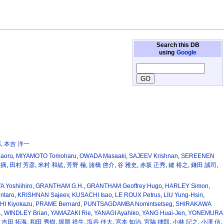
Search this DB
using
Google
邦
,
本吉 洋一
aoru
,
MIYAMOTO Tomoharu
,
OWADA Masaaki
,
SAJEEV Krishnan
,
SEREENEN
菜摘
,
田村 芳彦
,
米村 和紘
,
芳野 極
,
諸橋 啓介
,
谷 雅史
,
赤坂 正秀
,
鍵 裕之
,
鎌田 誠司
,
A Yoshiihiro
,
GRANTHAM G.H.
,
GRANTHAM Geoffrey Hugo
,
HARLEY Simon
,
ntaro
,
KRISHNAN Sajeev
,
KUSACHI Isao
,
LE ROUX Petrus
,
LIU Yung-Hsin
,
I Kiyokazu
,
PRAME Bernard
,
PUNTSAGDAMBA Nomintsetseg
,
SHIRAKAWA
.
,
WINDLEY Brian
,
YAMAZAKI Rie
,
YANAGI Ayahiko
,
YANG Huai-Jen
,
YONEMURA
,
吉田 拓海
,
和田 秀樹
,
堀岡 祥生
,
塩谷 佳大
,
宮本 知治
,
宮脇 律郎
,
小林 記之
,
小澤 信
,