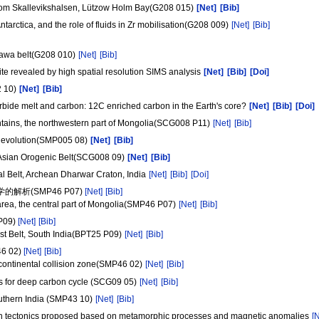
 from Skallevikshalsen, Lützow Holm Bay(G208 015)
[Net]
[Bib]
ntarctica, and the role of fluids in Zr mobilisation(G208 009)
[Net]
[Bib]
agawa belt(G208 010)
[Net]
[Bib]
ite revealed by high spatial resolution SIMS analysis
[Net]
[Bib]
[Doi]
2 10)
[Net]
[Bib]
arbide melt and carbon: 12C enriched carbon in the Earth's core?
[Net]
[Bib]
[Doi]
tains, the northwestern part of Mongolia(SCG008 P11)
[Net]
[Bib]
al evolution(SMP005 08)
[Net]
[Bib]
l Asian Orogenic Belt(SCG008 09)
[Net]
[Bib]
al Belt, Archean Dharwar Craton, India
[Net]
[Bib]
[Doi]
析(SMP46 P07)
[Net]
[Bib]
rea, the central part of Mongolia(SMP46 P07)
[Net]
[Bib]
09)
[Net]
[Bib]
ist Belt, South India(BPT25 P09)
[Net]
[Bib]
 02)
[Net]
[Bib]
e continental collision zone(SMP46 02)
[Net]
[Bib]
ns for deep carbon cycle (SCG09 05)
[Net]
[Bib]
outhern India (SMP43 10)
[Net]
[Bib]
sion tectonics proposed based on metamorphic processes and magnetic anomalies
[