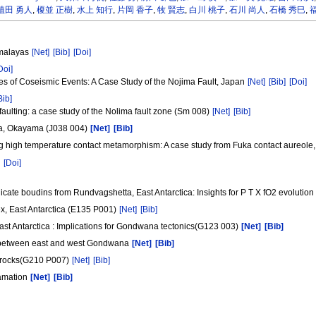
植田 勇人
,
榎並 正樹
,
水上 知行
,
片岡 香子
,
牧 賢志
,
白川 桃子
,
石川 尚人
,
石橋 秀巳
,
imalayas
[Net]
[Bib]
[Doi]
Doi]
des of Coseismic Events: A Case Study of the Nojima Fault, Japan
[Net]
[Bib]
[Doi]
Bib]
c faulting: a case study of the Nolima fault zone (Sm 008)
[Net]
[Bib]
Fuka, Okayama (J038 004)
[Net]
[Bib]
ring high temperature contact metamorphism: A case study from Fuka contact aureo
]
[Doi]
icate boudins from Rundvagshetta, East Antarctica: Insights for P T X fO2 evolutio
x, East Antarctica (E135 P001)
[Net]
[Bib]
st Antarctica : Implications for Gondwana tectonics(G123 003)
[Net]
[Bib]
n between east and west Gondwana
[Net]
[Bib]
ic rocks(G210 P007)
[Net]
[Bib]
gamation
[Net]
[Bib]