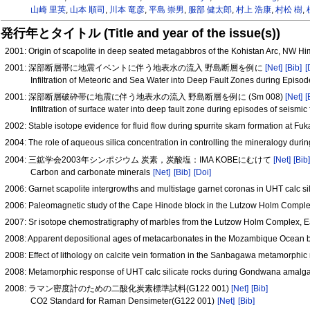
山崎 里英
,
山本 順司
,
川本 竜彦
,
平島 崇男
,
服部 健太郎
,
村上 浩康
,
村松 樹
,
発行年とタイトル (Title and year of the issue(s))
2001: Origin of scapolite in deep seated metagabbros of the Kohistan Arc, NW H
2001: 深部断層帯に地震イベントに伴う地表水の流入 野島断層を例に
[Net]
[Bib]
[
Infiltration of Meteoric and Sea Water into Deep Fault Zones during Episo
2001: 深部断層破砕帯に地震に伴う地表水の流入 野島断層を例に (Sm 008)
[Net]
[
Infiltration of surface water into deep fault zone during episodes of seismi
2002: Stable isotope evidence for fluid flow during spurrite skarn formation at 
2004: The role of aqueous silica concentration in controlling the mineralogy du
2004: 三鉱学会2003年シンポジウム 炭素，炭酸塩：IMA KOBEにむけて
[Net]
[Bib
Carbon and carbonate minerals
[Net]
[Bib]
[Doi]
2006: Garnet scapolite intergrowths and multistage garnet coronas in UHT calc sil
2006: Paleomagnetic study of the Cape Hinode block in the Lutzow Holm Comple
2007: Sr isotope chemostratigraphy of marbles from the Lutzow Holm Complex, Ea
2008: Apparent depositional ages of metacarbonates in the Mozambique Ocea
2008: Effect of lithology on calcite vein formation in the Sanbagawa metamorph
2008: Metamorphic response of UHT calc silicate rocks during Gondwana amal
2008: ラマン密度計のための二酸化炭素標準試料(G122 001)
[Net]
[Bib]
CO2 Standard for Raman Densimeter(G122 001)
[Net]
[Bib]