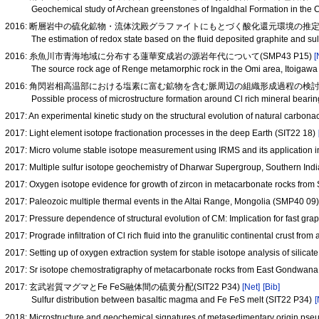
Geochemical study of Archean greenstones of Ingaldhal Formation in the C
2016: 断層岩中の硫化鉱物・流体沈殿グラファイトにもとづく酸化還元環境の推定(SS
The estimation of redox state based on the fluid deposited graphite and sul
2016: 糸魚川市青海地域に分布する蓮華変成岩の源岩年代について(SMP43 P15)
[
The source rock age of Renge metamorphic rock in the Omi area, Itoigaw
2016: 角閃岩相高温部における塩素に富む鉱物を含む脈周辺の組織形成過程の検討(SM
Possible process of microstructure formation around Cl rich mineral bear
2017: An experimental kinetic study on the structural evolution of natural carbon
2017: Light element isotope fractionation processes in the deep Earth (SIT22 18)
2017: Micro volume stable isotope measurement using IRMS and its application 
2017: Multiple sulfur isotope geochemistry of Dharwar Supergroup, Southern Ind
2017: Oxygen isotope evidence for growth of zircon in metacarbonate rocks fro
2017: Paleozoic multiple thermal events in the Altai Range, Mongolia (SMP40 09
2017: Pressure dependence of structural evolution of CM: Implication for fast gr
2017: Prograde infiltration of Cl rich fluid into the granulitic continental crust 
2017: Setting up of oxygen extraction system for stable isotope analysis of silic
2017: Sr isotope chemostratigraphy of metacarbonate rocks from East Gondwana;
2017: 玄武岩質マグマとFe FeS融体間の硫黄分配(SIT22 P34)
[Net]
[Bib]
Sulfur distribution between basaltic magma and Fe FeS melt (SIT22 P34)
[
2018: Microstructure and geochemical signatures of metasedimentary origin pseudot