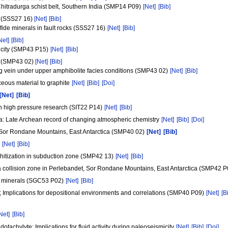
hitradurga schist belt, Southern India (SMP14 P09)
[Net]
[Bib]
S27 16)
[Net]
[Bib]
fide minerals in fault rocks (SSS27 16)
[Net]
[Bib]
Net]
[Bib]
a city (SMP43 P15)
[Net]
[Bib]
P43 02)
[Net]
[Bib]
ing vein under upper amphibolite facies conditions (SMP43 02)
[Net]
[Bib]
aceous material to graphite
[Net]
[Bib]
[Doi]
[Net]
[Bib]
in high pressure research (SIT22 P14)
[Net]
[Bib]
ia: Late Archean record of changing atmospheric chemistry
[Net]
[Bib]
[Doi]
m Sor Rondane Mountains, East Antarctica (SMP40 02)
[Net]
[Bib]
)
[Net]
[Bib]
aphitization in subduction zone (SMP42 13)
[Net]
[Bib]
from a collision zone in Perlebandet, Sor Rondane Mountains, East Antarctica (SMP42 
ate minerals (SGC53 P02)
[Net]
[Bib]
 Implications for depositional environments and correlations (SMP40 P09)
[Net]
[B
Net]
[Bib]
achylyte: Implications for fluid activity during paleoseismicity
[Net]
[Bib]
[Doi]