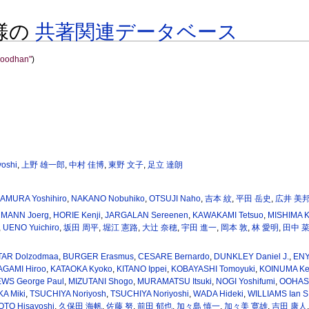
 様の
共著関連データベース
oodhan"
)
oshi
,
上野 雄一郎
,
中村 佳博
,
東野 文子
,
足立 達朗
AMURA Yoshihiro
,
NAKANO Nobuhiko
,
OTSUJI Naho
,
吉本 紋
,
平田 岳史
,
広井 美
MANN Joerg
,
HORIE Kenji
,
JARGALAN Sereenen
,
KAWAKAMI Tetsuo
,
MISHIMA K
,
UENO Yuichiro
,
坂田 周平
,
堀江 憲路
,
大辻 奈穂
,
宇田 進一
,
岡本 敦
,
林 愛明
,
田中 
AR Dolzodmaa
,
BURGER Erasmus
,
CESARE Bernardo
,
DUNKLEY Daniel J.
,
ENY
AGAMI Hiroo
,
KATAOKA Kyoko
,
KITANO Ippei
,
KOBAYASHI Tomoyuki
,
KOINUMA Ke
WS George Paul
,
MIZUTANI Shogo
,
MURAMATSU Itsuki
,
NOGI Yoshifumi
,
OOHASH
A Miki
,
TSUCHIYA Noriyosh
,
TSUCHIYA Noriyoshi
,
WADA Hideki
,
WILLIAMS Ian S
TO Hisayoshi
,
久保田 海帆
,
佐藤 努
,
前田 郁也
,
加々島 慎一
,
加々美 寛雄
,
吉田 康人