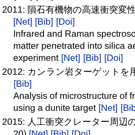
2011: 隕石有機物の高速衝突
[Net]
[Bib]
[Doi]
Infrared and Raman spectrosco
matter penetrated into silica a
experiment
[Net]
[Bib]
[Doi]
2012: カンラン岩ターゲッ
[Bib]
Analysis of microstructure of
using a dunite target
[Net]
[Bib
2015: 人工衝突クレーター周辺
20)
[Net]
[Bib]
[Doi]