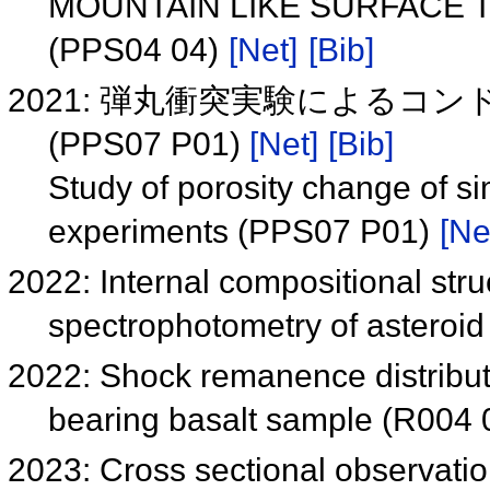
MOUNTAIN LIKE SURFACE 
(PPS04 04)
[Net]
[Bib]
2021: 弾丸衝突実験によるコ
(PPS07 P01)
[Net]
[Bib]
Study of porosity change of s
experiments (PPS07 P01)
[Ne
2022: Internal compositional struc
spectrophotometry of asteroid
2022: Shock remanence distribut
bearing basalt sample (R004
2023: Cross sectional observatio