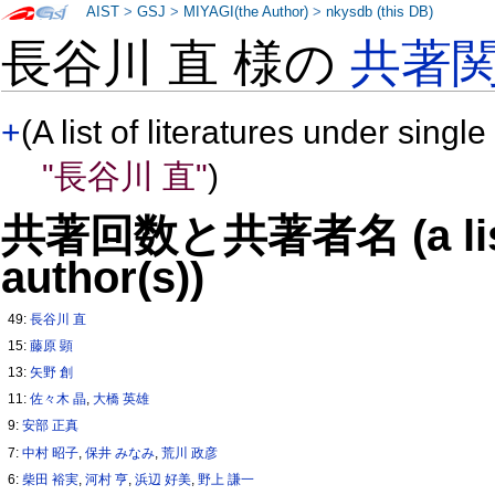
AIST
>
GSJ
>
MIYAGI(the Author)
>
nkysdb (this DB)
長谷川 直 様の
共著
+
(A list of literatures under single
"長谷川 直"
)
共著回数と共著者名 (a list o
author(s))
49:
長谷川 直
15:
藤原 顕
13:
矢野 創
11:
佐々木 晶
,
大橋 英雄
9:
安部 正真
7:
中村 昭子
,
保井 みなみ
,
荒川 政彦
6:
柴田 裕実
,
河村 亨
,
浜辺 好美
,
野上 謙一