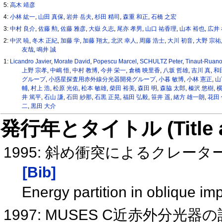
5:
高木 靖彦
4:
小林 紘一
,
山田 真保
,
岩井 岳夫
,
杉田 精司
,
森重 和正
,
石橋 之宏
3:
中村 良介
,
佐藤 勲
,
佐藤 雅彦
,
大嶽 久志
,
尾亦 孝男
,
山口 祐香理
,
山本 裕也
,
広井
2:
中沢 暁
,
冬木 正紀
,
加藤 学
,
加藤 翔太
,
北沢 幸人
,
周藤 浩士
,
大川 初音
,
大野 宗祐
友哉
,
鳴井 誠
1:
Licandro Javier
,
Morate David
,
Popescu Marcel
,
SCHULTZ Peter
,
Tinaut-Ruan
上野 宗孝
,
中嶋 悟
,
中村 教博
,
今井 栄一
,
倉橋 映里香
,
八坂 哲雄
,
吉川 真
,
和
グループ
,
小惑星探査用赤外線分光器開発グループ
,
小暮 敏博
,
小林 憲正
,
山
輔
,
村上 浩
,
松原 光佑
,
松本 敏雄
,
柴田 裕美
,
森田 明
,
森脇 太郎
,
榛沢 悠樹
,
横
井 篤平
,
石山 謙
,
石田 紗那
,
石黒 正晃
,
福田 弘毅
,
笹井 遥
,
緒方 雄一朗
,
花田
二
,
黒田 大介
発行年とタイトル (Title and 
1995: 斜め衝突によるクレ
[Bib]
Energy partition in oblique im
1997: MUSES C近赤外分光器