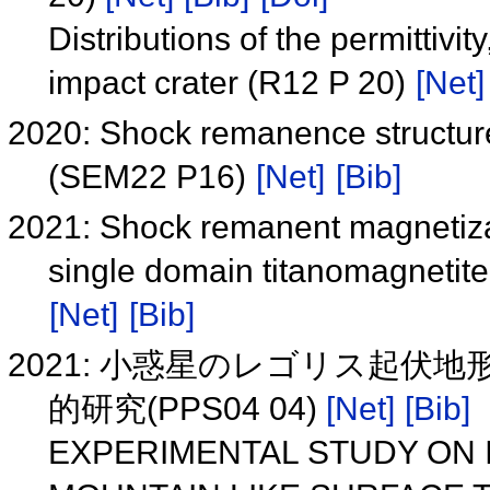
Distributions of the permittivit
impact crater (R12 P 20)
[Net]
2020: Shock remanence structure
(SEM22 P16)
[Net]
[Bib]
2021: Shock remanent magnetizatio
single domain titanomagnetit
[Net]
[Bib]
2021: 小惑星のレゴリス起
的研究(PPS04 04)
[Net]
[Bib]
EXPERIMENTAL STUDY ON