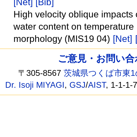
[Net]
[Bib]
High velocity oblique impacts o
water content on temperature i
morphology (MIS19 04)
[Net]
ご意見・お問い合わせ /
〒305-8567
茨城県つくば市東1
Dr. Isoji MIYAGI
,
GSJ
/
AIST
, 1-1-1-