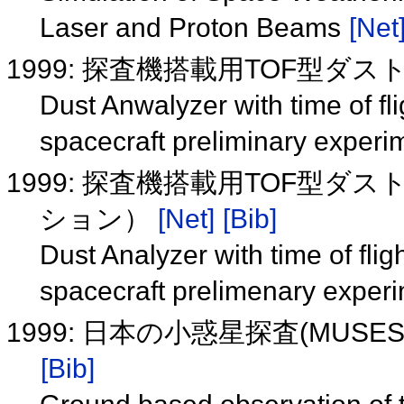
Laser and Proton Beams
[Net
1999: 探査機搭載用TOF型ダ
Dust Anwalyzer with time of f
spacecraft preliminary exper
1999: 探査機搭載用TOF型ダ
ション）
[Net]
[Bib]
Dust Analyzer with time of fli
spacecraft prelimenary exper
1999: 日本の小惑星探査(MUSE
[Bib]