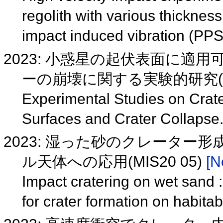
regolith with various thicknes
impact induced vibration (PP
2023: 小惑星の起伏表面に
ーの崩壊に関する実験的研究(PP
Experimental Studies on Crate
Surfaces and Crater Collaps
2023: 湿った砂のクレータ
ル天体への応用(MIS20 05)
[N
Impact cratering on wet sand :
for crater formation on habit