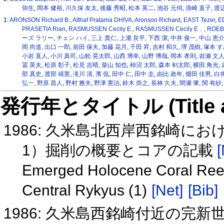
弥生
,
岡本 健裕
,
川久保 友太
,
後藤 秀昭
,
松本 英二
,
池谷 元伺
,
浪崎 直子
,
渡辺
1:
ARONSON Richard B.
,
Althaf Pratama DHIVA
,
Aronson Richard
,
EAST Tezer
,
E
PRASETIA Rian
,
RASMUSSEN Cecily E.
,
RASMUSSEN Cecily E．
,
ROEBE
ーズ ラリー
,
チェン ハイ
,
三上 貴仁
,
上瀧 良平
,
下西 潔
,
中井 俊一
,
中山 恵
岡 尚道
,
出口 一郎
,
前田 保夫
,
加藤 花月
,
千田 昇
,
吉村 和久
,
堺 茂樹
,
塚本 
小岩 直人
,
小川 真司
,
山舩 晃太郎
,
山西 博幸
,
山野 博哉
,
岡本 孝則
,
岩瀬 文
冨 英夫
,
松原 彰子
,
松見 吉晴
,
柴山 知也
,
柿沼 太郎
,
森本 剣太郎
,
横田 角光
,
部 真史
,
渡部 靖憲
,
滝川 清
,
濱 侃
,
田中 仁
,
田中 圭
,
由比 政年
,
畑田 佳男
,
白
弘一
,
野原 昌人
,
野村 雅夫
,
野津 憲治
,
鈴木 崇之
,
長林 久夫
,
間瀬 肇
,
関 有紗
発行年とタイトル (Title and 
1986: 久米島北西岸西銘崎に
1）掘削の概要とコアの記載
[
Emerged Holocene Coral Reef 
Central Rykyus (1)
[Net]
[Bib]
1986: 久米島西銘崎付近の完