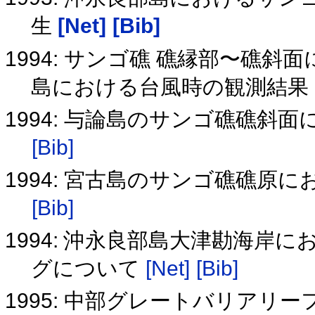
生
[Net]
[Bib]
1994: サンゴ礁 礁縁部〜礁
島における台風時の観測結果
1994: 与論島のサンゴ礁礁
[Bib]
1994: 宮古島のサンゴ礁礁原
[Bib]
1994: 沖永良部島大津勘海
グについて
[Net]
[Bib]
1995: 中部グレートバリア