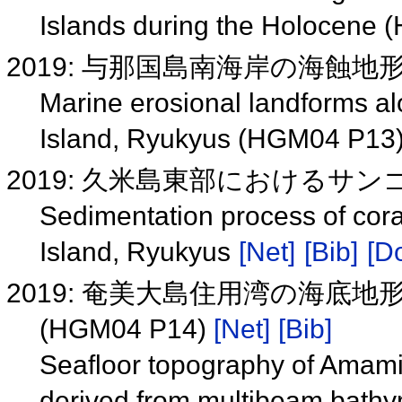
Islands during the Holocene
2019: 与那国島南海岸の海蝕地形(H
Marine erosional landforms al
Island, Ryukyus (HGM04 P13
2019: 久米島東部におけるサ
Sedimentation process of cora
Island, Ryukyus
[Net]
[Bib]
[Do
2019: 奄美大島住用湾の海底
(HGM04 P14)
[Net]
[Bib]
Seafloor topography of Amami
derived from multibeam bath