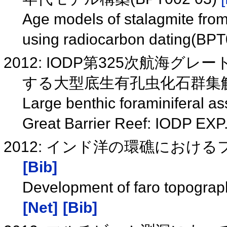
Age models of stalagmite fro
using radiocarbon dating(BP
2012: IODP第325次航海
する大型底生有孔虫化石群集解析(
Large benthic foraminiferal a
Great Barrier Reef: IODP EX
2012: インド洋の環礁におけるフ
[Bib]
Development of faro topograp
[Net]
[Bib]