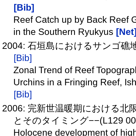
[Bib]
Reef Catch up by Back Reef 
in the Southern Ryukyus
[Net
2004: 石垣島におけるサン
[Bib]
Zonal Trend of Reef Topograp
Urchins in a Fringing Reef, Is
[Bib]
2006: 完新世温暖期における
とそのタイミング−−(L129 00
Holocene development of high l