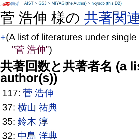
AIST
>
GSJ
>
MIYAGI(the Author)
>
nkysdb (this DB)
菅 浩伸 様の
共著関
+
(A list of literatures under single
"菅 浩伸"
)
共著回数と共著者名 (a list o
author(s))
117:
菅 浩伸
37:
横山 祐典
35:
鈴木 淳
32:
中島 洋典