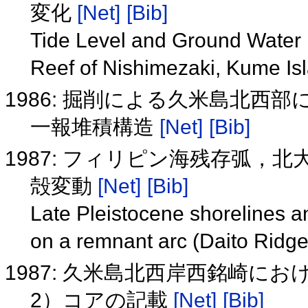
変化
[Net]
[Bib]
Tide Level and Ground Water
Reef of Nishimezaki, Kume I
1986: 掘削による久米島北西
一報堆積構造
[Net]
[Bib]
1987: フィリピン海残存弧，
殻変動
[Net]
[Bib]
Late Pleistocene shorelines a
on a remnant arc (Daito Ridge)
1987: 久米島北西岸西銘崎に
2）コアの記載
[Net]
[Bib]