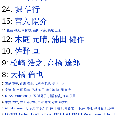
24:
堀 信行
15:
宮入 陽介
14:
後藤 和久
,
木村 颯
,
藤田 和彦
,
長尾 正之
12:
木庭 元晴
,
浦田 健作
10:
佐野 亘
9:
松崎 浩之
,
高橋 達郎
8:
大橋 倫也
7:
三納 正美
,
市川 清士
,
片桐 千亜紀
,
長谷川 均
6:
安達 寛
,
市原 季彦
,
平林 頌子
,
渡久地 健
,
関 有沙
5:
RIYAZ Mahmood
,
中西 裕見子
,
川幡 穂高
,
河名 俊男
4:
中井 達郎
,
井上 麻夕里
,
南舘 健太
,
小野 林太郎
3:
ALI Mohamed
,
リヤズ マホムド
,
仲田 潮子
,
内藤 玄一
,
岡井 貴司
,
柳岡 範子
,
浜中
2:
EGGINS Stephen
,
HOPLEY David
,
ISDALE P.J.
,
ISDALE Peter
,
Lauren T. Toth
,