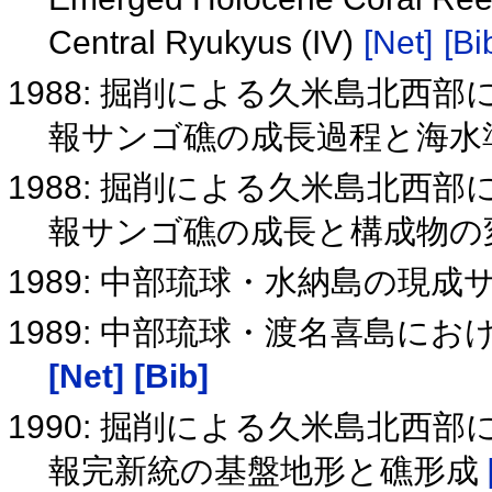
Central Ryukyus (IV)
[Net]
[Bi
1988: 掘削による久米島北西
報サンゴ礁の成長過程と海水
1988: 掘削による久米島北西
報サンゴ礁の成長と構成物の
1989: 中部琉球・水納島の現
1989: 中部琉球・渡名喜島に
[Net]
[Bib]
1990: 掘削による久米島北西
報完新統の基盤地形と礁形成