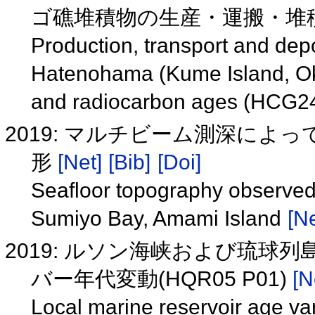
ゴ礁堆積物の生産・運搬・堆積(H
Production, transport and dep
Hatenohama (Kume Island, Ok
and radiocarbon ages (HCG2
2019: マルチビーム測深に
形
[Net]
[Bib]
[Doi]
Seafloor topography observed
Sumiyo Bay, Amami Island
[Ne
2019: ルソン海峡および琉
バー年代変動(HQR05 P01)
[N
Local marine reservoir age var