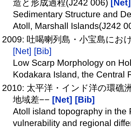
造と形成過程(J242 006)
[Net]
Sedimentary Structure and D
Atoll, Marshall Islands(J242 
2009: 吐喝喇列島・小宝島に
[Net]
[Bib]
Low Scarp Morphology on Hol
Kodakara Island, the Central
2010: 太平洋・インド洋の環
地域差−−
[Net]
[Bib]
Atoll island topography in the
vulnerability and regional dif