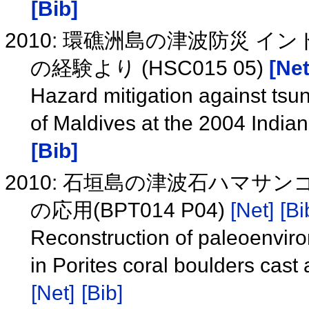
[Bib]
2010: 環礁洲島の津波防災 
の経験より (HSC015 05)
[Net
Hazard mitigation against tsun
of Maldives at the 2004 Ind
[Bib]
2010: 石垣島の津波石ハマ
の応用(BPT014 P04)
[Net]
[Bi
Reconstruction of paleoenvir
in Porites coral boulders cast
[Net]
[Bib]