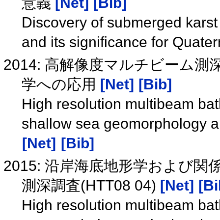
意義
[Net]
[Bib]
Discovery of submerged karst 
and its significance for Quate
2014: 高解像度マルチビーム
学への応用
[Net]
[Bib]
High resolution multibeam bat
shallow sea geomorphology and
[Net]
[Bib]
2015: 沿岸海底地形学およ
測深調査(HTT08 04)
[Net]
[Bi
High resolution multibeam bath