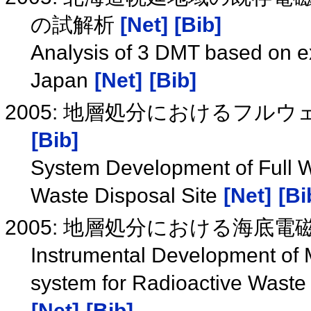
の試解析
[Net]
[Bib]
Analysis of 3 DMT based on e
Japan
[Net]
[Bib]
2005: 地層処分におけるフ
[Bib]
System Development of Full 
Waste Disposal Site
[Net]
[Bi
2005: 地層処分における海底電
Instrumental Development of 
system for Radioactive Waste D
[Net]
[Bib]