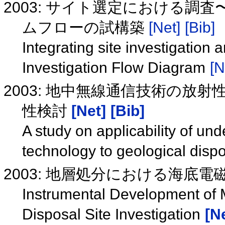
2003: サイト選定における調
ムフローの試構築
[Net]
[Bib]
Integrating site investigation
Investigation Flow Diagram
[N
2003: 地中無線通信技術の放
性検討
[Net]
[Bib]
A study on applicability of u
technology to geological disp
2003: 地層処分における海底
Instrumental Development of 
Disposal Site Investigation
[N