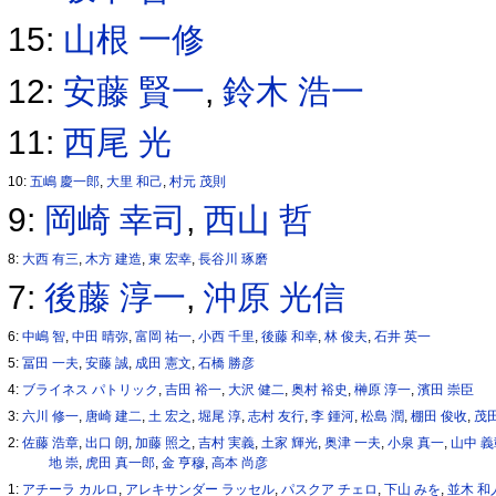
15:
山根 一修
12:
安藤 賢一
,
鈴木 浩一
11:
西尾 光
10:
五嶋 慶一郎
,
大里 和己
,
村元 茂則
9:
岡崎 幸司
,
西山 哲
8:
大西 有三
,
木方 建造
,
東 宏幸
,
長谷川 琢磨
7:
後藤 淳一
,
沖原 光信
6:
中嶋 智
,
中田 晴弥
,
富岡 祐一
,
小西 千里
,
後藤 和幸
,
林 俊夫
,
石井 英一
5:
冨田 一夫
,
安藤 誠
,
成田 憲文
,
石橋 勝彦
4:
ブライネス パトリック
,
吉田 裕一
,
大沢 健二
,
奥村 裕史
,
榊原 淳一
,
濱田 崇臣
3:
六川 修一
,
唐崎 建二
,
土 宏之
,
堀尾 淳
,
志村 友行
,
李 鍾河
,
松島 潤
,
棚田 俊收
,
茂
2:
佐藤 浩章
,
出口 朗
,
加藤 照之
,
吉村 実義
,
土家 輝光
,
奥津 一夫
,
小泉 真一
,
山中 
地 崇
,
虎田 真一郎
,
金 亨穆
,
高本 尚彦
1:
アチーラ カルロ
,
アレキサンダー ラッセル
,
パスクア チェロ
,
下山 みを
,
並木 和