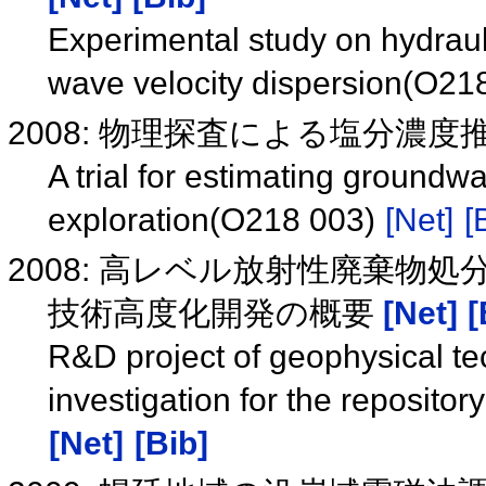
Experimental study on hydraul
wave velocity dispersion(O21
2008: 物理探査による塩分濃度推
A trial for estimating groundwa
exploration(O218 003)
[Net]
[
2008: 高レベル放射性廃棄物
技術高度化開発の概要
[Net]
[
R&D project of geophysical te
investigation for the repository
[Net]
[Bib]