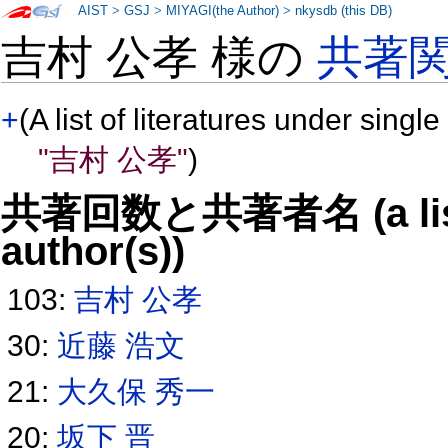
AIST
>
GSJ
>
MIYAGI(the Author)
>
nkysdb (this DB)
吉村 公孝 様の
共著
+
(A list of literatures under single
"吉村 公孝"
)
共著回数と共著者名 (a list o
author(s))
103:
吉村 公孝
30:
近藤 浩文
21:
大久保 秀一
20:
坂下 晋