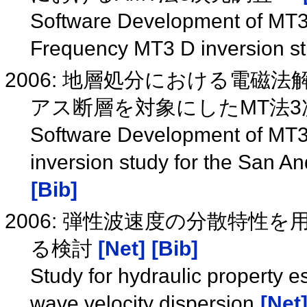
Software Development of MT3 D
Frequency MT3 D inversion s
2006: 地層処分における電磁法
アス断層を対象にしたMT法3
Software Development of MT3 D
inversion study for the San And
[Bib]
2006: 弾性波速度の分散特性
る検討
[Net]
[Bib]
Study for hydraulic property es
wave velocity dispersion
[Net