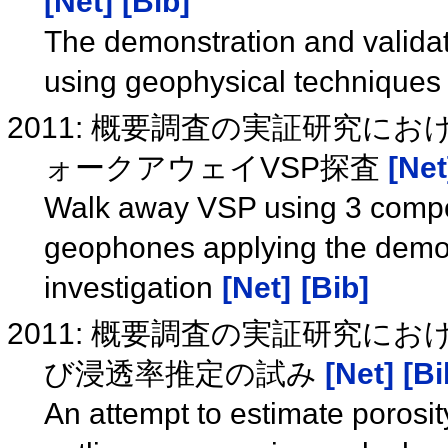
[Net]
[Bib]
The demonstration and validat
using geophysical techniques 
2011: 概要調査の実証研究に
ォークアウェイVSP探査
[Net
Walk away VSP using 3 compon
geophones applying the demons
investigation
[Net]
[Bib]
2011: 概要調査の実証研究に
び浸透率推定の試み
[Net]
[Bi
An attempt to estimate porosit