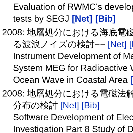
Evaluation of RWMC's develo
tests by SEGJ
[Net]
[Bib]
2008: 地層処分における海底電
る波浪ノイズの検討−−
[Net]
[
Instrument Development of Ma
System MEG for Radioactive W
Ocean Wave in Coastal Area
2008: 地層処分における電磁法
分布の検討
[Net]
[Bib]
Software Development of Elec
Investigation Part 8 Study of D