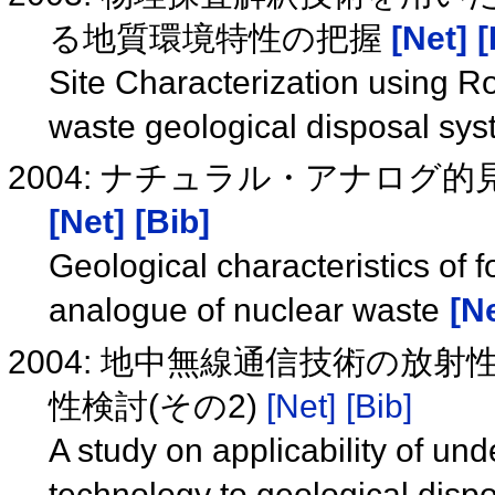
る地質環境特性の把握
[Net]
[
Site Characterization using Ro
waste geological disposal sy
2004: ナチュラル・アナログ
[Net]
[Bib]
Geological characteristics of f
analogue of nuclear waste
[Ne
2004: 地中無線通信技術の放
性検討(その2)
[Net]
[Bib]
A study on applicability of u
technology to geological dispo