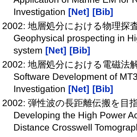
Investigation
[Net]
[Bib]
2002: 地層処分における物理
Geophysical prospecting in Hi
system
[Net]
[Bib]
2002: 地層処分における電磁
Software Development of MT3
Investigation
[Net]
[Bib]
2002: 弾性波の長距離伝搬を
Developing the High Power Ac
Distance Crosswell Tomogra