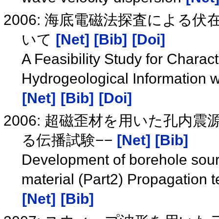
2006: 海底電磁法探査による
いて
[Net]
[Bib]
[Doi]
A Feasibility Study for Charac
Hydrogeological Information w
[Net]
[Bib]
[Doi]
2006: 超磁歪材を用いた孔内震
る伝播試験−−
[Net]
[Bib]
Development of borehole sour
material (Part2) Propagation te
[Net]
[Bib]