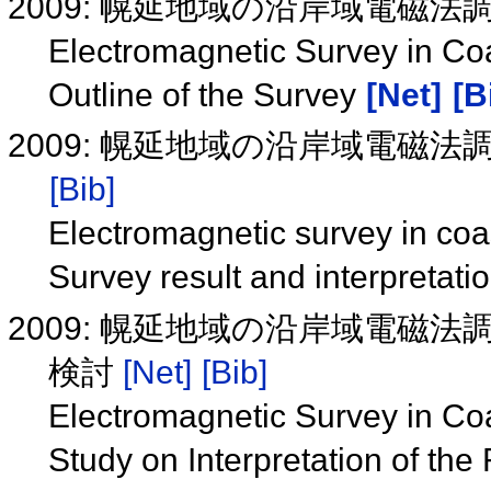
2009: 幌延地域の沿岸域電磁
Electromagnetic Survey in Coa
Outline of the Survey
[Net]
[B
2009: 幌延地域の沿岸域電磁
[Bib]
Electromagnetic survey in coa
Survey result and interpretati
2009: 幌延地域の沿岸域電磁
検討
[Net]
[Bib]
Electromagnetic Survey in Coa
Study on Interpretation of the