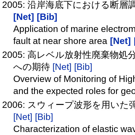
2005: 沿岸海底下における断
[Net]
[Bib]
Application of marine electro
fault at near shore area
[Net]
2005: 高レベル放射性廃棄
への期待
[Net]
[Bib]
Overview of Monitoring of Hig
and the expected roles for ge
2006: スウィープ波形を用
[Net]
[Bib]
Characterization of elastic w