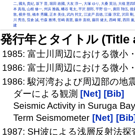
二
,
國丸 貴紀
,
坂下 普
,
堀田 政國
,
大友 淳一
,
大塚 ゆり
,
大桑 英治
,
大槻 憲四
本 真哉
,
山根 修一
,
州浜 雅義
,
幡谷 竜太
,
平沢 朋郎
,
平野 信一
,
廣田 翔伍
,
後
敦
,
横井 悟
,
橋本 秀爾
,
正本 美佳
,
武内 邦文
,
江波戸 昌徳
,
江藤 淳宏
,
沢田 剛
川 秀浩
,
窪倉 誠
,
竹森 雅博
,
笠嶋 善憲
,
藤井 直樹
,
藤田 健太
,
西崎 耀
,
西田 薫
建
発行年とタイトル (Title and 
1985: 富士川周辺における微
1986: 富士川周辺における微
1986: 駿河湾および周辺部の
ダーによる観測
[Net]
[Bib]
Seismic Activity in Suruga B
Term Seismometer
[Net]
[Bib
1987: SH波による浅層反射法