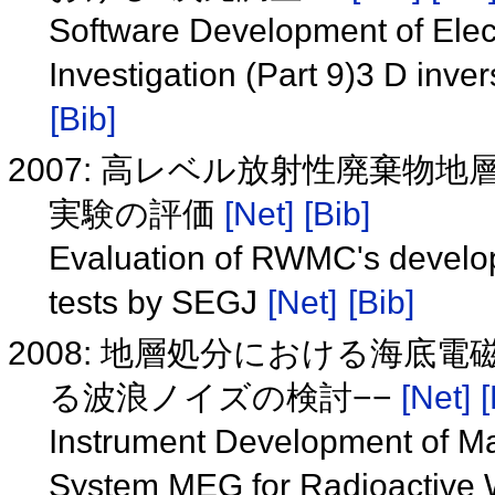
Software Development of Elec
Investigation (Part 9)3 D inv
[Bib]
2007: 高レベル放射性廃棄物
実験の評価
[Net]
[Bib]
Evaluation of RWMC's develo
tests by SEGJ
[Net]
[Bib]
2008: 地層処分における海底電
る波浪ノイズの検討−−
[Net]
[
Instrument Development of Ma
System MEG for Radioactive W