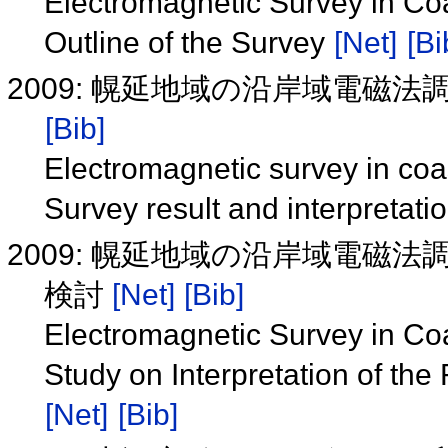
Electromagnetic Survey in Coa
Outline of the Survey
[Net]
[Bi
2009: 幌延地域の沿岸域電磁
[Bib]
Electromagnetic survey in coa
Survey result and interpretati
2009: 幌延地域の沿岸域電磁
検討
[Net]
[Bib]
Electromagnetic Survey in Coa
Study on Interpretation of the
[Net]
[Bib]