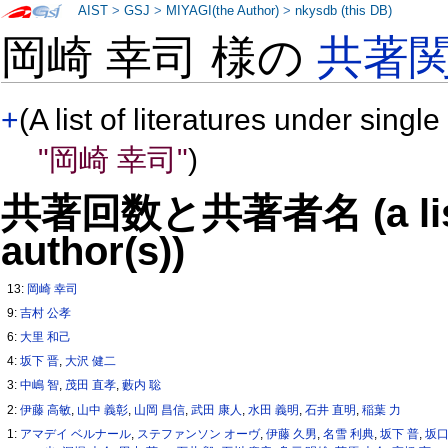
AIST
>
GSJ
>
MIYAGI(the Author)
>
nkysdb (this DB)
岡崎 幸司 様の
共著
+
(A list of literatures under single
"岡崎 幸司"
)
共著回数と共著者名 (a list o
author(s))
13:
岡崎 幸司
9:
吉村 公孝
6:
大里 和己
4:
坂下 晋
,
大沢 健二
3:
中嶋 智
,
茂田 直孝
,
藪内 聡
2:
伊藤 高敏
,
山中 義彰
,
山岡 昌信
,
武田 康人
,
水田 義明
,
石井 直明
,
稲葉 力
1:
アマデイ ベルナール
,
ステファンソン オーヴ
,
伊藤 久男
,
名雪 利典
,
坂下 普
,
坂口