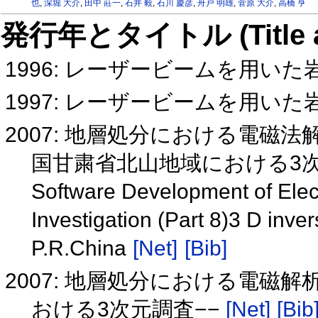
也
,
深堀 大介
,
田中 莊一
,
石井 毅
,
石川 慶彦
,
舟戸 明雄
,
菅原 大介
,
高橋 亨
発行年とタイトル (Title and 
1996: レーザービームを用い
1997: レーザービームを用い
2007: 地層処分における電磁法
国甘粛省北山地域における3次
Software Development of Elec
Investigation (Part 8)3 D inve
P.R.China
[Net]
[Bib]
2007: 地層処分における電磁解
おける3次元調査−−
[Net]
[Bib