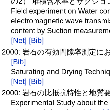
の2） 堆積含水率とサクシ
Field experiment on Water con
electromagnetic wave transmiss
content by Suction measureme
[Net]
[Bib]
2000: 岩石の有効間隙率測定
[Bib]
Saturating and Drying Techniq
[Net]
[Bib]
2000: 岩石の比抵抗特性と地
Experimental Study about the 