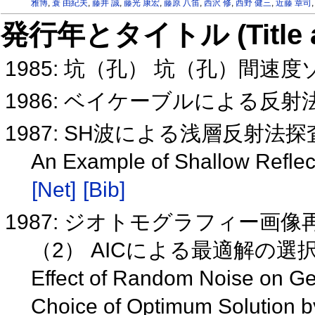
雅博
,
蓑 由紀夫
,
藤井 誠
,
藤光 康宏
,
藤原 八笛
,
西沢 修
,
西野 健三
,
近藤 章司
発行年とタイトル (Title and 
1985: 坑（孔） 坑（孔）間
1986: ベイケーブルによる反
1987: SH波による浅層反射法
An Example of Shallow Refle
[Net]
[Bib]
1987: ジオトモグラフィー
（2） AICによる最適解の選
Effect of Random Noise on Ge
Choice of Optimum Solution 