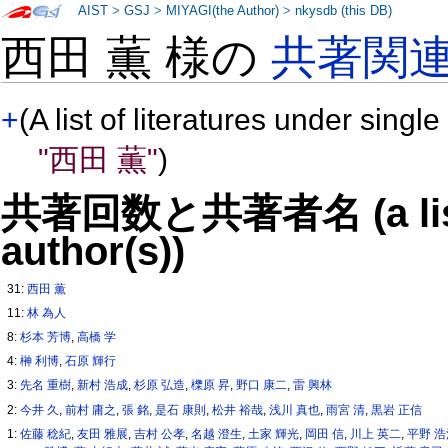
AIST
>
GSJ
>
MIYAGI(the Author)
>
nkysdb (this DB)
西田 薫 様の
共著関
+
(A list of literatures under single
"西田 薫"
)
共著回数と共著者名 (a list o
author(s))
31:
西田 薫
11:
林 為人
8:
杉本 芳博
,
高橋 学
4:
榊 利博
,
石原 輝行
3:
先名 重樹
,
新村 浩成
,
杉原 弘造
,
櫟原 昇
,
野口 康二
,
雷 興林
2:
今井 久
,
前村 庸之
,
張 銘
,
是石 康則
,
松井 裕哉
,
浅川 真也
,
雨宮 清
,
黒岩 正信
1:
佐藤 稔紀
,
友田 雅展
,
吉村 公孝
,
名越 澄生
,
土家 輝光
,
岡田 信
,
川上 英二
,
平野 