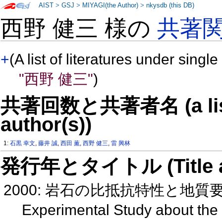
AIST
>
GSJ
>
MIYAGI(the Author)
>
nkysdb (this DB)
西野 健三 様の
共著
+
(A list of literatures under single
"西野 健三"
)
共著回数と共著者名 (a list o
author(s))
1:
石黒 幸文
,
藤井 誠
,
西田 薫
,
西野 健三
,
雷 興林
発行年とタイトル (Title and 
2000: 岩石の比抵抗特性と地
Experimental Study about the 