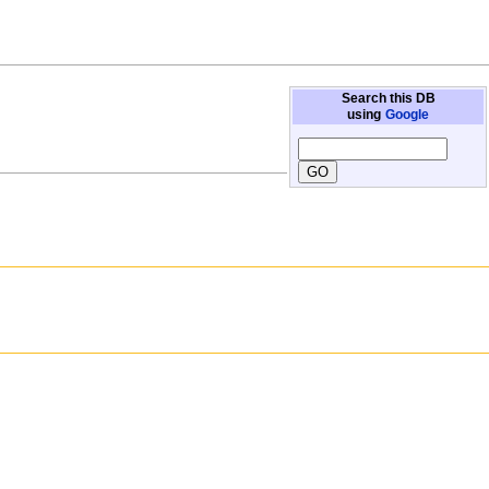
Search this DB
using
Google