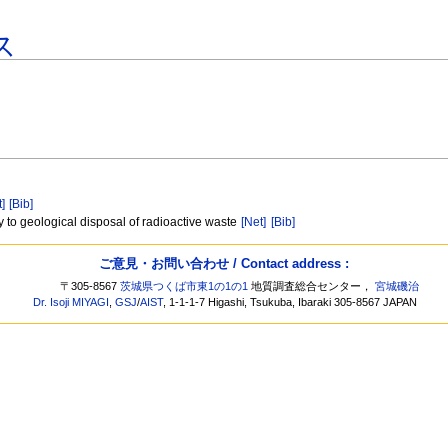
ス
t]
[Bib]
 to geological disposal of radioactive waste
[Net]
[Bib]
ご意見・お問い合わせ / Contact address :
〒305-8567
茨城県つくば市東1の1の1
地質調査総合センター，
宮城磯治
Dr. Isoji MIYAGI
,
GSJ
/
AIST
, 1-1-1-7 Higashi, Tsukuba, Ibaraki 305-8567 JAPAN