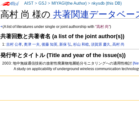
AIST
>
GSJ
>
MIYAGI(the Author)
>
nkysdb (this DB)
高村 尚 様の
共著関連データベー
+
(A list of literatures under single or joint authorship with
"高村 尚"
)
共著回数と共著者名 (a list of the joint author(s))
1:
吉村 公孝
,
奥津 一夫
,
後藤 知英
,
新保 弘
,
杉山 和稔
,
須賀原 慶久
,
高村 尚
発行年とタイトル (Title and year of the issue(s))
2003: 地中無線通信技術の放射性廃棄物地層処分モニタリングへの適用性検討
[Ne
A study on applicability of underground wireless communication technology