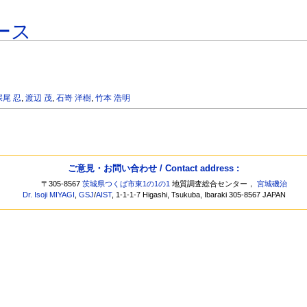
ース
深尾 忍
,
渡辺 茂
,
石嵜 洋樹
,
竹本 浩明
ご意見・お問い合わせ / Contact address :
〒305-8567
茨城県つくば市東1の1の1
地質調査総合センター，
宮城磯治
Dr. Isoji MIYAGI
,
GSJ
/
AIST
, 1-1-1-7 Higashi, Tsukuba, Ibaraki 305-8567 JAPAN