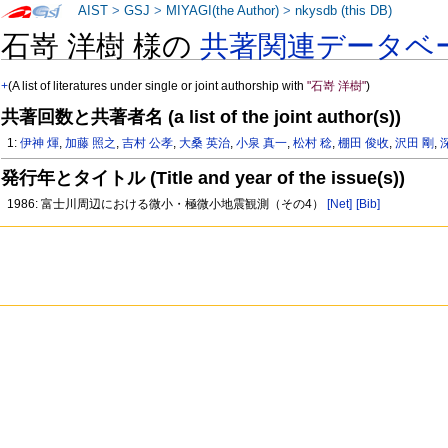
AIST
>
GSJ
>
MIYAGI(the Author)
>
nkysdb (this DB)
石嵜 洋樹 様の
共著関連データベ
+
(A list of literatures under single or joint authorship with
"石嵜 洋樹"
)
共著回数と共著者名 (a list of the joint author(s))
1:
伊神 煇
,
加藤 照之
,
吉村 公孝
,
大桑 英治
,
小泉 真一
,
松村 稔
,
棚田 俊收
,
沢田 剛
,
発行年とタイトル (Title and year of the issue(s))
1986: 富士川周辺における微小・極微小地震観測（その4）
[Net]
[Bib]