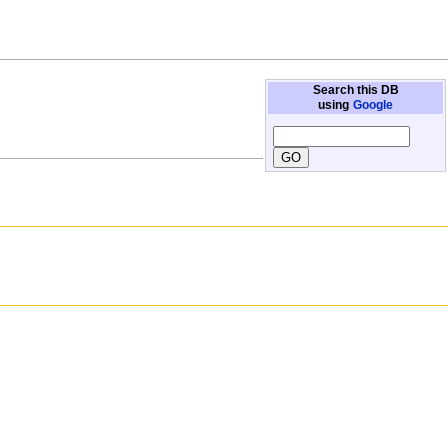
Search this DB
using
Google