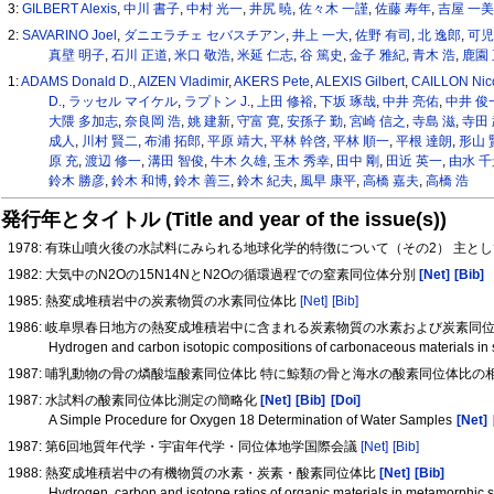
3:
GILBERT Alexis
,
中川 書子
,
中村 光一
,
井尻 暁
,
佐々木 一謹
,
佐藤 寿年
,
吉屋 一
2:
SAVARINO Joel
,
ダニエラチェ セバスチアン
,
井上 一大
,
佐野 有司
,
北 逸郎
,
可児
真壁 明子
,
石川 正道
,
米口 敬浩
,
米延 仁志
,
谷 篤史
,
金子 雅紀
,
青木 浩
,
鹿園
1:
ADAMS Donald D.
,
AIZEN Vladimir
,
AKERS Pete
,
ALEXIS Gilbert
,
CAILLON Nic
D.
,
ラッセル マイケル
,
ラプトン J.
,
上田 修裕
,
下坂 琢哉
,
中井 亮佑
,
中井 俊
大隈 多加志
,
奈良岡 浩
,
姚 建新
,
守富 寛
,
安孫子 勤
,
宮崎 信之
,
寺島 滋
,
寺田
成人
,
川村 賢二
,
布浦 拓郎
,
平原 靖大
,
平林 幹啓
,
平林 順一
,
平根 達朗
,
形山 
原 充
,
渡辺 修一
,
溝田 智俊
,
牛木 久雄
,
玉木 秀幸
,
田中 剛
,
田近 英一
,
由水 千
鈴木 勝彦
,
鈴木 和博
,
鈴木 善三
,
鈴木 紀夫
,
風早 康平
,
高橋 嘉夫
,
高橋 浩
発行年とタイトル (Title and year of the issue(s))
1978: 有珠山噴火後の水試料にみられる地球化学的特徴について（その2） 主
1982: 大気中のN2Oの15N14NとN2Oの循環過程での窒素同位体分別
[Net]
[Bib]
1985: 熱変成堆積岩中の炭素物質の水素同位体比
[Net]
[Bib]
1986: 岐阜県春日地方の熱変成堆積岩中に含まれる炭素物質の水素および炭素同
Hydrogen and carbon isotopic compositions of carbonaceous materials in 
1987: 哺乳動物の骨の燐酸塩酸素同位体比 特に鯨類の骨と海水の酸素同位体比
1987: 水試料の酸素同位体比測定の簡略化
[Net]
[Bib]
[Doi]
A Simple Procedure for Oxygen 18 Determination of Water Samples
[Net]
1987: 第6回地質年代学・宇宙年代学・同位体地学国際会議
[Net]
[Bib]
1988: 熱変成堆積岩中の有機物質の水素・炭素・酸素同位体比
[Net]
[Bib]
Hydrogen, carbon and isotope ratios of organic materials in metamorphic 