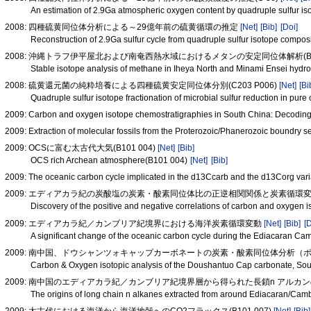
An estimation of 2.9Ga atmospheric oxygen content by quadruple sulfur is
2008: 四種硫黄同位体分析による～29億年前の硫黄循環の推定
[Net]
[Bib]
[Doi]
Reconstruction of 2.9Ga sulfur cycle from quadruple sulfur isotope compos
2008: 沖縄トラフ伊平屋北および南奄西熱水域におけるメタンの安定同位体解析(B10
Stable isotope analysis of methane in Iheya North and Minami Ensei hyd
2008: 硫黄還元菌の純粋培養による四種硫黄安定同位体分別(C203 P006)
[Net]
[Bi
Quadruple sulfur isotope fractionation of microbial sulfur reduction in pur
2009: Carbon and oxygen isotope chemostratigraphies in South China: Decodin
2009: Extraction of molecular fossils from the Proterozoic/Phanerozoic boundry 
2009: OCSに富む太古代大気(B101 004)
[Net]
[Bib]
OCS rich Archean atmosphere(B101 004)
[Net]
[Bib]
2009: The oceanic carbon cycle implicated in the d13Ccarb and the d13Corg vari
2009: エディアカラ紀の炭酸塩の炭素・酸素同位体比の正逆相関関係と炭素循環変動（
Discovery of the positive and negative correlations of carbon and oxygen
2009: エディアカラ紀／カンブリア紀境界における海洋炭素循環変動
[Net]
[Bib]
[
A significant change of the oceanic carbon cycle during the Ediacaran Cam
2009: 南中国、ドウシャンツォキャップカーボネートの炭素・酸素同位体分析（
Carbon & Oxygen isotopic analysis of the Doushantuo Cap carbonate, So
2009: 南中国のエディアカラ紀／カンブリア紀境界層から得られた長鎖n アルカ
The origins of long chain n alkanes extracted from around Ediacaran/Ca
2009: 太古代における海洋から海洋地殻へのCO2フラックス(B101 007)
[Net]
[Bib]