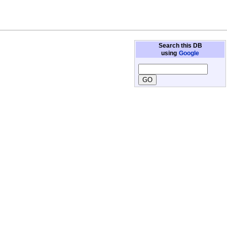
Search this DB
using
Google