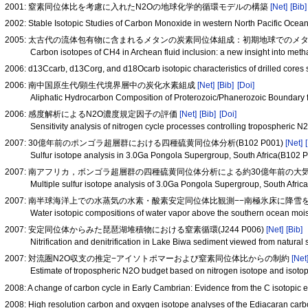
2001: 窒素同位体比を考慮に入れたN2Oの地球化学的循環モデルの構築
[Net]
[Bib]
2002: Stable Isotopic Studies of Carbon Monoxide in western North Pacific Oce
2005: 太古代の流体包有物に含まれるメタンの炭素同位体組成：初期地球でのメタン
Carbon isotopes of CH4 in Archean fluid inclusion: a new insight into met
2006: d13Ccarb, d13Corg, and d18Ocarb isotopic characteristics of drilled cor
2006: 南中国原生代/顕生代境界層中の炭化水素組成
[Net]
[Bib]
[Doi]
Aliphatic Hydrocarbon Composition of Proterozoic/Phanerozoic Boundary
2006: 感度解析によるN2O濃度規定因子の評価
[Net]
[Bib]
[Doi]
Sensitivity analysis of nitrogen cycle processes controlling tropospheric 
2007: 30億年前のポンゴラ超層群における四種硫黄同位体分析(B102 P001)
[Net]
Sulfur isotope analysis in 3.0Ga Pongola Supergroup, South Africa(B102 
2007: 南アフリカ，ボンゴラ超層群の四種硫黄同位体分析による約30億年前の大気
Multiple sulfur isotope analysis of 3.0Ga Pongola Supergroup, South Afric
2007: 南半球海洋上での水蒸気の水素・酸素安定同位体比観測−−南極氷床に降雪をもた
Water isotopic compositions of water vapor above the southern ocean moist
2007: 安定同位体からみた琵琶湖堆積物における窒素循環(J244 P006)
[Net]
[Bib]
Nitrification and denitrification in Lake Biwa sediment viewed from natura
2007: 対流圏N2O収支の推定−アイソトポマーおよび窒素同位体比からの制約
[Net
Estimate of tropospheric N2O budget based on nitrogen isotope and isoto
2008: A change of carbon cycle in Early Cambrian: Evidence from the C isotopic
2008: High resolution carbon and oxygen isotope analyses of the Ediacaran ca