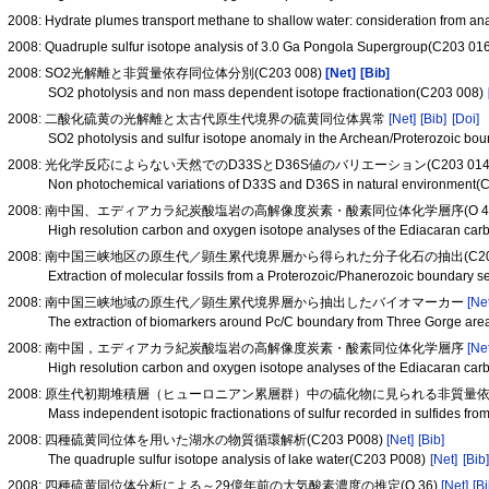
2008: Hydrate plumes transport methane to shallow water: consideration from a
2008: Quadruple sulfur isotope analysis of 3.0 Ga Pongola Supergroup(C203 01
2008: SO2光解離と非質量依存同位体分別(C203 008)
[Net]
[Bib]
SO2 photolysis and non mass dependent isotope fractionation(C203 008)
2008: 二酸化硫黄の光解離と太古代原生代境界の硫黄同位体異常
[Net]
[Bib]
[Doi]
SO2 photolysis and sulfur isotope anomaly in the Archean/Proterozoic bo
2008: 光化学反応によらない天然でのD33SとD36S値のバリエーション(C203 014
Non photochemical variations of D33S and D36S in natural environment(
2008: 南中国、エディアカラ紀炭酸塩岩の高解像度炭素・酸素同位体化学層序(O 4
High resolution carbon and oxygen isotope analyses of the Ediacaran car
2008: 南中国三峡地区の原生代／顕生累代境界層から得られた分子化石の抽出(C202
Extraction of molecular fossils from a Proterozoic/Phanerozoic boundary 
2008: 南中国三峡地域の原生代／顕生累代境界層から抽出したバイオマーカー
[Ne
The extraction of biomarkers around Pc/C boundary from Three Gorge are
2008: 南中国，エディアカラ紀炭酸塩岩の高解像度炭素・酸素同位体化学層序
[Ne
High resolution carbon and oxygen isotope analyses of the Ediacaran car
2008: 原生代初期堆積層（ヒューロニアン累層群）中の硫化物に見られる非質量依存型
Mass independent isotopic fractionations of sulfur recorded in sulfides 
2008: 四種硫黄同位体を用いた湖水の物質循環解析(C203 P008)
[Net]
[Bib]
The quadruple sulfur isotope analysis of lake water(C203 P008)
[Net]
[Bib]
2008: 四種硫黄同位体分析による～29億年前の大気酸素濃度の推定(O 36)
[Net]
[Bi