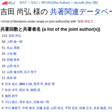
AIST
>
GSJ
>
MIYAGI(the Author)
>
nkysdb (this DB)
吉田 尚弘 様の
共著関連データベ
+
(A list of literatures under single or joint authorship with
"吉田 尚弘"
)
共著回数と共著者名 (a list of the joint author(s))
114:
吉田 尚弘
58:
上野 雄一郎
41:
丸山 茂徳
35:
小宮 剛
19:
田畑 美幸
16:
山田 桂大
12:
山田 健太郎
,
石川 智子
11:
高井 研
8:
沢木 佑介
,
磯崎 行雄
,
西澤 学
,
角皆 潤
7:
松井 洋平
,
西沢 学
,
鶴岡 昴
6:
服部 祥平
5:
川口 慎介
,
澤木 佑介
,
石橋 純一郎
4:
中川 麻悠子
,
中村 俊夫
,
佐藤 友彦
,
山田 桂太
,
平田 岳史
,
徂徠 正夫
,
水谷 義彦
,
渋