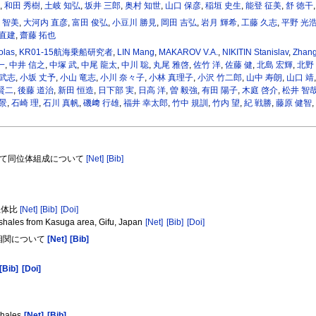
美
,
和田 秀樹
,
土岐 知弘
,
坂井 三郎
,
奥村 知世
,
山口 保彦
,
稲垣 史生
,
能登 征美
,
舒 徳干
 智美
,
大河内 直彦
,
富田 俊弘
,
小豆川 勝見
,
岡田 吉弘
,
岩月 輝希
,
工藤 久志
,
平野 光
 直建
,
齋藤 拓也
olas
,
KR01-15航海乗船研究者
,
LIN Mang
,
MAKAROV V.A.
,
NIKITIN Stanislav
,
Zhang
一
,
中井 信之
,
中塚 武
,
中尾 龍太
,
中川 聡
,
丸尾 雅啓
,
佐竹 洋
,
佐藤 健
,
北島 宏輝
,
北野
 武志
,
小坂 丈予
,
小山 竜志
,
小川 奈々子
,
小林 真理子
,
小沢 竹二郎
,
山中 寿朗
,
山口 靖
賢二
,
後藤 道治
,
新田 恒造
,
日下部 実
,
日高 洋
,
曽 毅強
,
有田 陽子
,
木庭 啓介
,
松井 智
景
,
石崎 理
,
石川 真帆
,
磯﨑 行雄
,
福井 幸太郎
,
竹中 規訓
,
竹内 望
,
紀 戦勝
,
藤原 健智
,
として同位体組成について
[Net]
[Bib]
位体比
[Net]
[Bib]
[Doi]
shales from Kasuga area, Gifu, Japan
[Net]
[Bib]
[Doi]
の相関について
[Net]
[Bib]
[Bib]
[Doi]
shales
[Net]
[Bib]