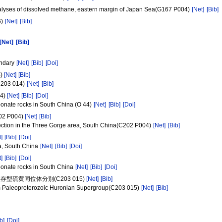
nalyses of dissolved methane, eastern margin of Japan Sea(G167 P004)
[Net]
[Bib]
6)
[Net]
[Bib]
[Net]
[Bib]
undary
[Net]
[Bib]
[Doi]
)
[Net]
[Bib]
C203 014)
[Net]
[Bib]
4)
[Net]
[Bib]
[Doi]
bonate rocks in South China (O 44)
[Net]
[Bib]
[Doi]
 P004)
[Net]
[Bib]
section in the Three Gorge area, South China(C202 P004)
[Net]
[Bib]
t]
[Bib]
[Doi]
a, South China
[Net]
[Bib]
[Doi]
t]
[Bib]
[Doi]
bonate rocks in South China
[Net]
[Bib]
[Doi]
硫黄同位体分別(C203 015)
[Net]
[Bib]
from Paleoproterozoic Huronian Supergroup(C203 015)
[Net]
[Bib]
b]
[Doi]