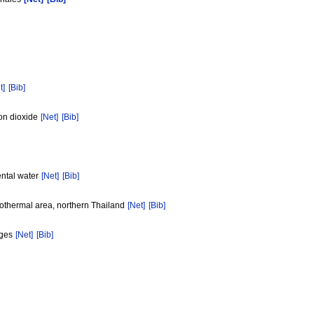
t]
[Bib]
bon dioxide
[Net]
[Bib]
ental water
[Net]
[Bib]
eothermal area, northern Thailand
[Net]
[Bib]
nges
[Net]
[Bib]