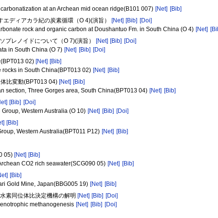
l carbonatization at an Archean mid ocean ridge(B101 007)
[Net]
[Bib]
ら示すエディアカラ紀の炭素循環（O 4)(演旨）
[Net]
[Bib]
[Doi]
carbonate rock and organic carbon at Doushantuo Fm. in South China (O 4)
[Net]
[Bi
ソプレノイドについて（O 7)(演旨）
[Net]
[Bib]
[Doi]
ata in South China (O 7)
[Net]
[Bib]
[Doi]
T013 02)
[Net]
[Bib]
e rocks in South China(BPT013 02)
[Net]
[Bib]
動(BPT013 04)
[Net]
[Bib]
an section, Three Gorges area, South China(BPT013 04)
[Net]
[Bib]
Net]
[Bib]
[Doi]
ue Group, Western Australia (O 10)
[Net]
[Bib]
[Doi]
t]
[Bib]
e Group, Western Australia(BPT011 P12)
[Net]
[Bib]
05)
[Net]
[Bib]
for Archean CO2 rich seawater(SCG090 05)
[Net]
[Bib]
Net]
[Bib]
kari Gold Mine, Japan(BBG005 19)
[Net]
[Bib]
タンの水素同位体比決定機構の解明
[Net]
[Bib]
[Doi]
ogenotrophic methanogenesis
[Net]
[Bib]
[Doi]