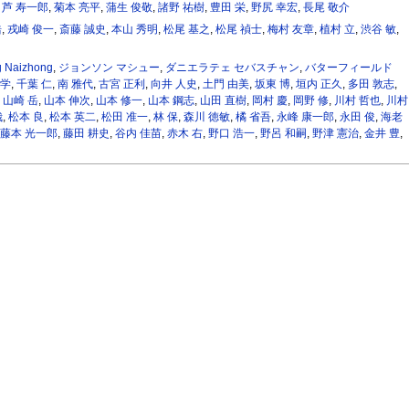
,
芦 寿一郎
,
菊本 亮平
,
蒲生 俊敬
,
諸野 祐樹
,
豊田 栄
,
野尻 幸宏
,
長尾 敬介
浩
,
戎崎 俊一
,
斎藤 誠史
,
本山 秀明
,
松尾 基之
,
松尾 禎士
,
梅村 友章
,
植村 立
,
渋谷 敏
,
 Naizhong
,
ジョンソン マシュー
,
ダニエラテェ セバスチャン
,
バターフィールド
 学
,
千葉 仁
,
南 雅代
,
古宮 正利
,
向井 人史
,
土門 由美
,
坂東 博
,
垣内 正久
,
多田 敦志
,
,
山崎 岳
,
山本 伸次
,
山本 修一
,
山本 鋼志
,
山田 直樹
,
岡村 慶
,
岡野 修
,
川村 哲也
,
川村
哉
,
松本 良
,
松本 英二
,
松田 准一
,
林 保
,
森川 徳敏
,
橘 省吾
,
永峰 康一郎
,
永田 俊
,
海老
藤本 光一郎
,
藤田 耕史
,
谷内 佳苗
,
赤木 右
,
野口 浩一
,
野呂 和嗣
,
野津 憲治
,
金井 豊
,