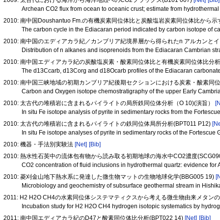
Archean CO2 flux from ocean to oceanic crust; estimate from hydrotherma
2010: 南中国Doushantuo Fm.の有機炭素同位体比と炭酸塩岩炭素同位体比か
The carbon cycle in the Ediacaran period indicated by carbon isotope of 
2010: 南中国のエディアカラ紀／カンブリア紀境界層から得られたn アルカンとイ
Distribution of n alkanes and isoprenoids from the Ediacaran Cambrian str
2010: 南中国エディアカラ紀の炭酸塩炭素・酸素同位体比と有機炭素同位体比分析(BP
The d13Ccarb, d13Corg and d18Ocarb profiles of the Ediacaran carbonat
2010: 南中国三峡地域の初期カンブリア紀後期セクションにおける炭素・酸素同位体比変
Carbon and Oxygen isotope chemostratigraphy of the upper Early Cambri
2010: 太古代の堆積岩に含まれるパイライトの局所鉄同位体分析（O 10)(演旨）
[
In situ Fe isotope analysis of pyrite in sedimentary rocks from the Fortesc
2010: 太古代の堆積岩に含まれるパイライトの鉄同位体局所分析(BPT011 P12)
[Ne
In situ Fe isotope analyses of pyrite in sedimentary rocks of the Fortescu
2010: 機器・手法別実験法
[Net]
[Bib]
2010: 熱水性石英中の流体包有物から読み取る初期地球の海水中CO2濃度(SCG090 
CO2 concentration of fluid inclusions in hydrothermal quartz: evidence 
2010: 菱刈金山地下熱水系に発達した微生物マットの生物地球化学(BBG005 19)
[
Microbiology and geochemistry of subsurface geothermal stream in Hishi
2011: H2 H2O CH4の水素同位体システマティクスから考える微生物由来メ
Incubation study for H2 H2O CH4 hydrogen isotopic systematics by hydr
2011: 南中国エディアカラ紀のD47と酸素同位体比分析(BPT022 14)
[Net]
[Bib]