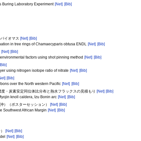
s Buring Laboratory Experiment
[Net]
[Bib]
ルバイオマス
[Net]
[Bib]
ctuation in tree rings of Chamaecyparis obtusa ENDL
[Net]
[Bib]
明
[Net]
[Bib]
th environmental factors using shot pinning method
[Net]
[Bib]
[Bib]
er using nitrogen isotope ratio of nitrate
[Net]
[Bib]
Net]
[Bib]
bons over the North western Pacific
[Net]
[Bib]
ンの濃度・炭素安定同位体比分布と熱水フラックスの見積もり
[Net]
[Bib]
yojin knoll caldera, Izu Bonin arc
[Net]
[Bib]
カ南西沖）（ポスターセッション）
[Net]
[Bib]
he Southwest African Margin
[Net]
[Bib]
ン）
[Net]
[Bib]
odel
[Net]
[Bib]