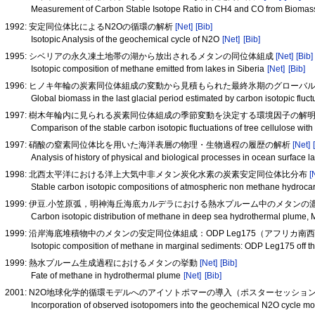
Measurement of Carbon Stable Isotope Ratio in CH4 and CO from Biomas
1992: 安定同位体比によるN2Oの循環の解析
[Net]
[Bib]
Isotopic Analysis of the geochemical cycle of N2O
[Net]
[Bib]
1995: シベリアの永久凍土地帯の湖から放出されるメタンの同位体組成
[Net]
[Bib]
Isotopic composition of methane emitted from lakes in Siberia
[Net]
[Bib]
1996: ヒノキ年輪の炭素同位体組成の変動から見積もられた最終氷期のグローバ
Global biomass in the last glacial period estimated by carbon isotopic flu
1997: 樹木年輪内に見られる炭素同位体組成の季節変動を決定する環境因子の解
Comparison of the stable carbon isotopic fluctuations of tree cellulose wi
1997: 硝酸の窒素同位体比を用いた海洋表層の物理・生物過程の履歴の解析
[Net]
Analysis of history of physical and biological processes in ocean surface lay
1998: 北西太平洋における洋上大気中非メタン炭化水素の炭素安定同位体比分布
[
Stable carbon isotopic compositions of atmospheric non methane hydrocar
1999: 伊豆.小笠原弧，明神海丘海底カルデラにおける熱水プルーム中のメタ
Carbon isotopic distribution of methane in deep sea hydrothermal plume, M
1999: 沿岸海底堆積物中のメタンの安定同位体組成：ODP Leg175（アフリ
Isotopic composition of methane in marginal sediments: ODP Leg175 off t
1999: 熱水プルーム生成過程におけるメタンの挙動
[Net]
[Bib]
Fate of methane in hydrothermal plume
[Net]
[Bib]
2001: N2O地球化学的循環モデルへのアイソトポマーの導入（ポスターセッショ
Incorporation of observed isotopomers into the geochemical N2O cycle m