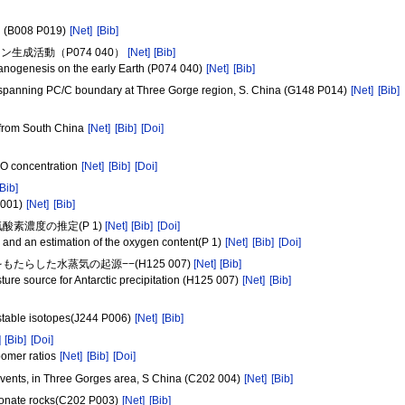
an (B008 P019)
[Net]
[Bib]
生成活動（P074 040）
[Net]
[Bib]
hanogenesis on the early Earth (P074 040)
[Net]
[Bib]
es spanning PC/C boundary at Three Gorge region, S. China (G148 P014)
[Net]
[Bib]
 from South China
[Net]
[Bib]
[Doi]
N2O concentration
[Net]
[Bib]
[Doi]
[Bib]
P001)
[Net]
[Bib]
酸素濃度の推定(P 1)
[Net]
[Bib]
[Doi]
a and an estimation of the oxygen content(P 1)
[Net]
[Bib]
[Doi]
らした水蒸気の起源−−(H125 007)
[Net]
[Bib]
ure source for Antarctic precipitation (H125 007)
[Net]
[Bib]
l stable isotopes(J244 P006)
[Net]
[Bib]
]
[Bib]
[Doi]
pomer ratios
[Net]
[Bib]
[Doi]
 events, in Three Gorges area, S China (C202 004)
[Net]
[Bib]
rbonate rocks(C202 P003)
[Net]
[Bib]