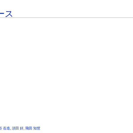
ース
谷 岳造
,
須田 好
,
飛田 知世