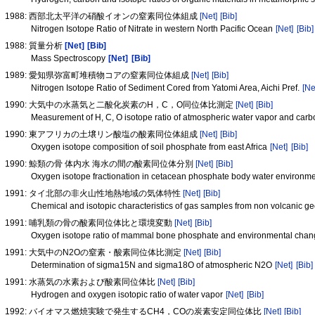
1988: 西部北太平洋の硝酸イオンの窒素同位体組成
[Net]
[Bib]
Nitrogen Isotope Ratio of Nitrate in western North Pacific Ocean
[Net]
[Bib]
1988: 質量分析
[Net]
[Bib]
Mass Spectroscopy
[Net]
[Bib]
1989: 愛知県弥富町堆積物コアの窒素同位体組成
[Net]
[Bib]
Nitrogen Isotope Ratio of Sediment Cored from Yatomi Area, Aichi Pref.
[Ne
1990: 大気中の水蒸気と二酸化炭素のH，C，O同位体比測定
[Net]
[Bib]
Measurement of H, C, O isotope ratio of atmospheric water vapor and car
1990: 東アフリカの土壌リン酸塩の酸素同位体組成
[Net]
[Bib]
Oxygen isotope composition of soil phosphate from east Africa
[Net]
[Bib]
1990: 鯨類の骨 体内水 海水の間の酸素同位体分別
[Net]
[Bib]
Oxygen isotope fractionation in cetacean phosphate body water environm
1991: タイ北部の非火山性地熱地域の気体特性
[Net]
[Bib]
Chemical and isotopic characteristics of gas samples from non volcanic g
1991: 哺乳類の骨の酸素同位体比と環境変動
[Net]
[Bib]
Oxygen isotope ratio of mammal bone phosphate and environmental cha
1991: 大気中のN2Oの窒素・酸素同位体比測定
[Net]
[Bib]
Determination of sigma15N and sigma18O of atmospheric N2O
[Net]
[Bib]
1991: 水蒸気の水素および酸素同位体比
[Net]
[Bib]
Hydrogen and oxygen isotopic ratio of water vapor
[Net]
[Bib]
1992: バイオマス燃焼実験で発生するCH4，COの炭素安定同位体比
[Net]
[Bib]