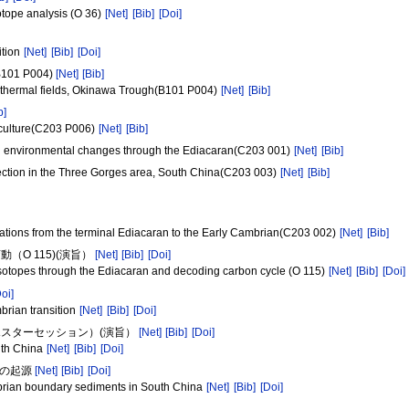
otope analysis (O 36)
[Net]
[Bib]
[Doi]
ition
[Net]
[Bib]
[Doi]
1 P004)
[Net]
[Bib]
rothermal fields, Okinawa Trough(B101 P004)
[Net]
[Bib]
b]
e culture(C203 P006)
[Net]
[Bib]
g environmental changes through the Ediacaran(C203 001)
[Net]
[Bib]
section in the Three Gorges area, South China(C203 003)
[Net]
[Bib]
ations from the terminal Ediacaran to the Early Cambrian(C203 002)
[Net]
[Bib]
O 115)(演旨）
[Net]
[Bib]
[Doi]
 isotopes through the Ediacaran and decoding carbon cycle (O 115)
[Net]
[Bib]
[Doi]
Doi]
brian transition
[Net]
[Bib]
[Doi]
ポスターセッション）(演旨）
[Net]
[Bib]
[Doi]
uth China
[Net]
[Bib]
[Doi]
ンの起源
[Net]
[Bib]
[Doi]
mbrian boundary sediments in South China
[Net]
[Bib]
[Doi]