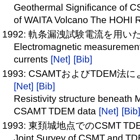
Geothermal Significance of C
of WAITA Volcano The HOHI R
1992: 軌条漏洩試験電流を用
Electromagnetic measurements
currents
[Net]
[Bib]
1993: CSAMTおよびTDE
[Net]
[Bib]
Resistivity structure beneath 
CSAMT TDEM data
[Net]
[Bib
1993: 東頚城地点でのCSMT T
Joint Survey of CSMT and TDE