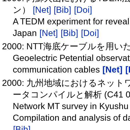
ン）
[Net]
[Bib]
[Doi]
A TEDM experiment for reveali
Japan
[Net]
[Bib]
[Doi]
2000: NTT海底ケーブルを用
Geoelectric Petential observat
communication cables
[Net]
[
2000: 九州地域におけるネッ
ータコンパイルと解析 (C41 0
Network MT survey in Kyushu 
Compilation and analysis of d
[Bib]