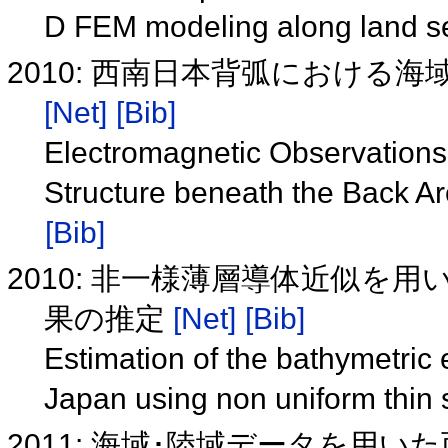
D FEM modeling along land s
2010: 西南日本背弧における
[Net]
[Bib]
Electromagnetic Observations 
Structure beneath the Back A
[Bib]
2010: 非一様薄層導体近似を
果の推定
[Net]
[Bib]
Estimation of the bathymetric 
Japan using non uniform thin
2011: 海域･陸域データを用