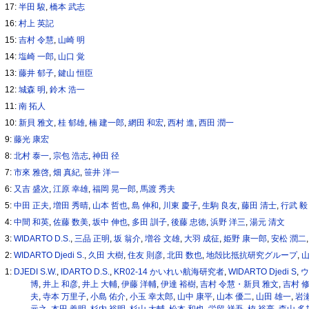
17:
半田 駿
,
橋本 武志
16:
村上 英記
15:
吉村 令慧
,
山崎 明
14:
塩崎 一郎
,
山口 覚
13:
藤井 郁子
,
鍵山 恒臣
12:
城森 明
,
鈴木 浩一
11:
南 拓人
10:
新貝 雅文
,
桂 郁雄
,
楠 建一郎
,
網田 和宏
,
西村 進
,
西田 潤一
9:
藤光 康宏
8:
北村 泰一
,
宗包 浩志
,
神田 径
7:
市來 雅啓
,
畑 真紀
,
笹井 洋一
6:
又吉 盛次
,
江原 幸雄
,
福岡 晃一郎
,
馬渡 秀夫
5:
中田 正夫
,
増田 秀晴
,
山本 哲也
,
島 伸和
,
川東 慶子
,
生駒 良友
,
藤田 清士
,
行武 毅
4:
中間 和英
,
佐藤 数美
,
坂中 伸也
,
多田 訓子
,
後藤 忠徳
,
浜野 洋三
,
湯元 清文
3:
WIDARTO D.S.
,
三品 正明
,
坂 翁介
,
増谷 文雄
,
大羽 成征
,
姫野 康一郎
,
安松 潤二
2:
WIDARTO Djedi S.
,
久田 大樹
,
住友 則彦
,
北田 数也
,
地殻比抵抗研究グループ
,
山
1:
DJEDI S.W.
,
IDARTO D.S.
,
KR02-14 かいれい航海研究者
,
WIDARTO Djedi S
,
ウ
博
,
井上 和彦
,
井上 大輔
,
伊藤 洋輔
,
伊達 裕樹
,
吉村 令慧・新貝 雅文
,
吉村 
夫
,
寺本 万里子
,
小島 佑介
,
小玉 幸太郎
,
山中 康平
,
山本 優二
,
山田 雄一
,
岩瀬