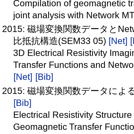
Compilation of geomagnetic tr
joint analysis with Network MT
2015: 磁場変換関数データとNe
比抵抗構造(SEM33 05)
[Net]
[
3D Electrical Resistivity Im
Transfer Functions and Netw
[Net]
[Bib]
2015: 磁場変換関数データに
[Bib]
Electrical Resistivity Structur
Geomagnetic Transfer Functi