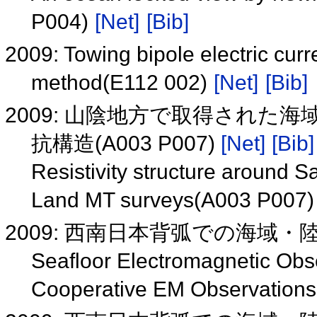
P004)
[Net]
[Bib]
2009: Towing bipole electric curr
method(E112 002)
[Net]
[Bib]
2009: 山陰地方で取得された
抗構造(A003 P007)
[Net]
[Bib]
Resistivity structure around 
Land MT surveys(A003 P007
2009: 西南日本背弧での海域・陸域
Seafloor Electromagnetic Obs
Cooperative EM Observation