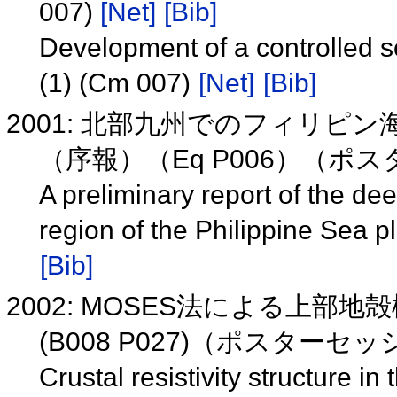
007)
[Net]
[Bib]
Development of a controlled 
(1) (Cm 007)
[Net]
[Bib]
2001: 北部九州でのフィリ
（序報）（Eq P006）（ポ
A preliminary report of the dee
region of the Philippine Sea 
[Bib]
2002: MOSES法による上
(B008 P027)（ポスターセ
Crustal resistivity structure