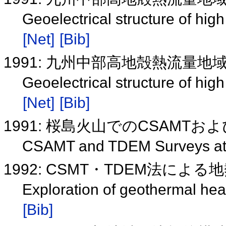
Geoelectrical structure of high
[Net]
[Bib]
1991: 九州中部高地殻熱流量
Geoelectrical structure of high
[Net]
[Bib]
1991: 桜島火山でのCSAMTお
CSAMT and TDEM Surveys at 
1992: CSMT・TDEM法によ
Exploration of geothermal h
[Bib]