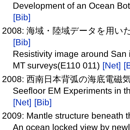
Development of an Ocean Bott
[Bib]
2008: 海域・陸域データを用いた
[Bib]
Resistivity image around San
MT surveys(E110 011)
[Net]
[
2008: 西南日本背弧の海底電磁
Seefloor EM Experiments in t
[Net]
[Bib]
2009: Mantle structure beneath t
An ocean locked view by newl