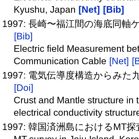
Kyushu, Japan
[Net]
[Bib]
1997: 長崎〜福江間の海底同
[Bib]
Electric field Measurement 
Communication Cable
[Net]
[
1997: 電気伝導度構造からみ
[Doi]
Crust and Mantle structure in 
electrical conductivity structu
1997: 韓国済洲島におけるMT