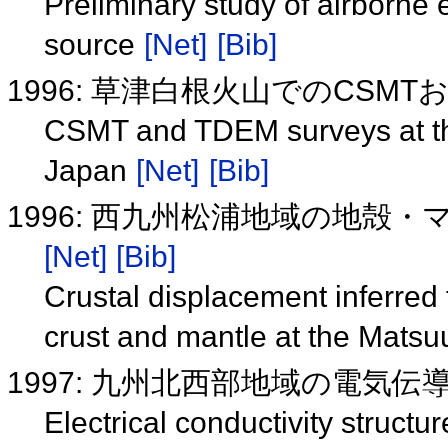
Preliminary study of airborne
source
[Net]
[Bib]
1996: 草津白根火山でのCSMT
CSMT and TDEM surveys at th
Japan
[Net]
[Bib]
1996: 西九州松浦地域の地殻
[Net]
[Bib]
Crustal displacement inferred fr
crust and mantle at the Mats
1997: 九州北西部地域の電気伝
Electrical conductivity struct