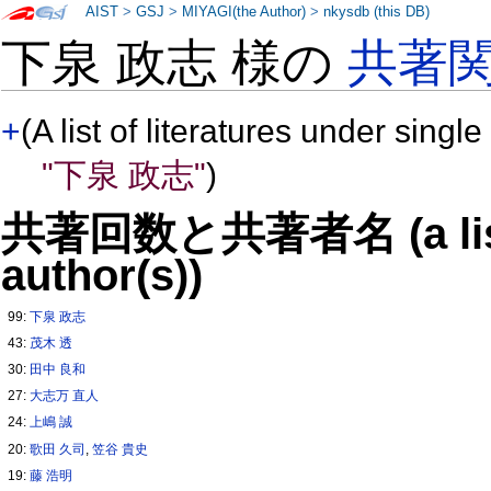
AIST
>
GSJ
>
MIYAGI(the Author)
>
nkysdb (this DB)
下泉 政志 様の
共著
+
(A list of literatures under single
"下泉 政志"
)
共著回数と共著者名 (a list o
author(s))
99:
下泉 政志
43:
茂木 透
30:
田中 良和
27:
大志万 直人
24:
上嶋 誠
20:
歌田 久司
,
笠谷 貴史
19:
藤 浩明