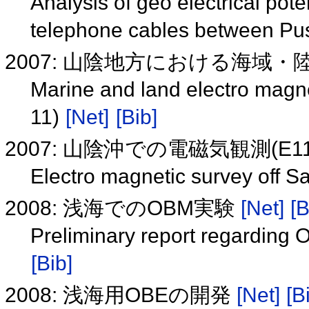
Analysis of geo electrical pot
telephone cables between P
2007: 山陰地方における海域・陸
Marine and land electro magn
11)
[Net]
[Bib]
2007: 山陰沖での電磁気観測(E110
Electro magnetic survey off S
2008: 浅海でのOBM実験
[Net]
[B
Preliminary report regarding
[Bib]
2008: 浅海用OBEの開発
[Net]
[B