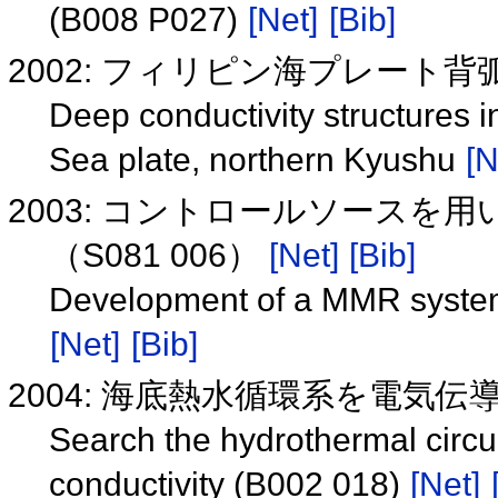
(B008 P027)
[Net]
[Bib]
2002: フィリピン海プレート
Deep conductivity structures in
Sea plate, northern Kyushu
[N
2003: コントロールソースを
（S081 006）
[Net]
[Bib]
Development of a MMR system
[Net]
[Bib]
2004: 海底熱水循環系を電気伝導度
Search the hydrothermal circul
conductivity (B002 018)
[Net]