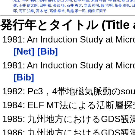
元之
,
本田 義明
,
杉内 裕明
,
杉山 大輔
,
松本 和也
,
栄留 祥吾
,
栫 裕亮
,
森山 多
健
,
玉井 信太朗
,
田中 裕
,
矢部 征
,
石井 勇太
,
立原 裕司
,
籐 浩明
,
糸長 雅弘
,
臼
郎
,
高宮 弘幸
,
高木 悠
,
高橋 幸裕
,
鳥越 孝一郎
,
鵜飼 江梨子
発行年とタイトル (Title and 
1981: An Induction Study at Mic
[Net]
[Bib]
1981: An Induction Study at Micr
[Bib]
1982: Pc3，4帯地磁気脈動のs
1984: ELF MT法による活断
1985: 九州地方におけるGDS観
1986: 九州地方におけるGDS観