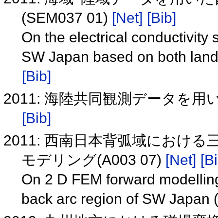
(SEM037 01)
[Net]
[Bib]
On the electrical conductivity 
SW Japan based on both land
[Bib]
2011: 海陸共同観測データを
[Bib]
2011: 西南日本背弧域におけ
モデリング(A003 07)
[Net]
[Bi
On 2 D FEM forward modelling
back arc region of SW Japan