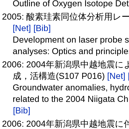
Outline of Oxygen Isotope De
2005: 酸素珪素同位体分析用
[Net]
[Bib]
Development on laser probe sy
analyses: Optics and principl
2006: 2004年新潟県中越
成，活構造(S107 P016)
[Net]
Groundwater anomalies, hydro
related to the 2004 Niigata 
[Bib]
2006: 2004年新潟県中越地震に