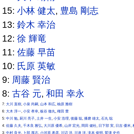
15:
小林 健太
,
豊島 剛志
13:
鈴木 幸治
12:
徐 輝竜
11:
佐藤 早苗
10:
氏原 英敏
9:
周藤 賢治
8:
古谷 元
,
和田 幸永
7:
大川 直樹
,
小泉 尚嗣
,
山本 和広
,
柚原 雅樹
6:
大木 淳一
,
小安 孝幸
,
板谷 徹丸
,
権田 豊
5:
中川 勉
,
厨川 亮子
,
土井 一生
,
小安 浩理
,
後藤 聡
,
播磨 雄太
,
石丸 聡
4:
佐藤 久夫
,
千木良 雅弘
,
大川原 優希
,
山岸 宏光
,
岡田 健杜
,
日下部 実
,
日吉 優米
,
3:
中村 良光
,
卜部 厚志
,
小河原 孝彦
,
川辺 洋
,
川邉 洋
,
滝本 俊明
,
鷲津 史也