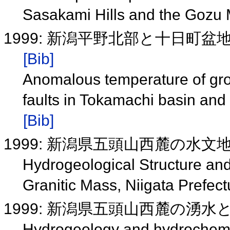
Sasakami Hills and the Gozu
1999: 新潟平野北部と十日町
[Bib]
Anomalous temperature of grou
faults in Tokamachi basin and 
[Bib]
1999: 新潟県五頭山西麓の水
Hydrogeological Structure and
Granitic Mass, Niigata Prefec
1999: 新潟県五頭山西麓の湧
Hydrogeology and hydrochemis