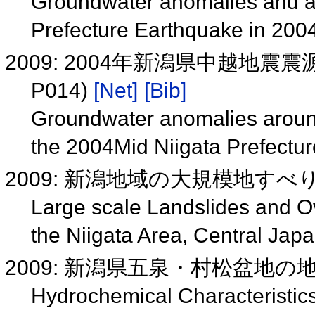
Groundwater anomalies and act
Prefecture Earthquake in 200
2009: 2004年新潟県中越地震
P014)
[Net]
[Bib]
Groundwater anomalies around 
the 2004Mid Niigata Prefect
2009: 新潟地域の大規模地す
Large scale Landslides and O
the Niigata Area, Central Jap
2009: 新潟県五泉・村松盆地
Hydrochemical Characteristic