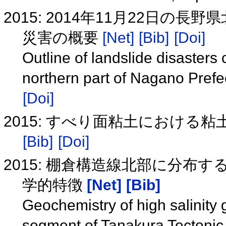
2015: 2014年11月22日
災害の概要
[Net]
[Bib]
[Doi]
Outline of landslide disasters
northern part of Nagano Pref
[Doi]
2015: すべり面粘土におけ
[Bib]
[Doi]
2015: 棚倉構造線北部に分布
学的特徴
[Net]
[Bib]
Geochemistry of high salinity
segment of Tanakura Tectonic