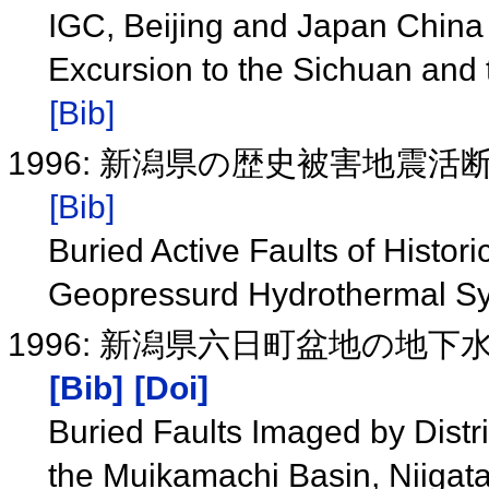
IGC, Beijing and Japan Chin
Excursion to the Sichuan an
[Bib]
1996: 新潟県の歴史被害地震
[Bib]
Buried Active Faults of Histor
Geopressurd Hydrothermal Sys
1996: 新潟県六日町盆地の地
[Bib]
[Doi]
Buried Faults Imaged by Distr
the Muikamachi Basin, Niigat