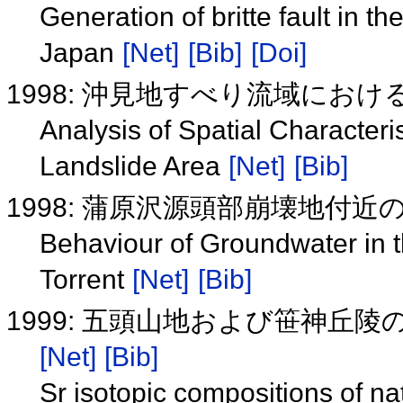
Generation of britte fault in t
Japan
[Net]
[Bib]
[Doi]
1998: 沖見地すべり流域にお
Analysis of Spatial Characteri
Landslide Area
[Net]
[Bib]
1998: 蒲原沢源頭部崩壊地付
Behaviour of Groundwater in 
Torrent
[Net]
[Bib]
1999: 五頭山地および笹神丘
[Net]
[Bib]
Sr isotopic compositions of na