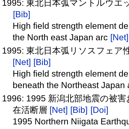
1995: 東北日本弧マントルウ
[Bib]
High field strength element d
the North east Japan arc
[Net]
1995: 東北日本弧リソスフェ
[Net]
[Bib]
High field strength element de
beneath the Northeast Japan
1996: 1995 新潟北部地震
在活断層
[Net]
[Bib]
[Doi]
1995 Northern Niigata Earthqu