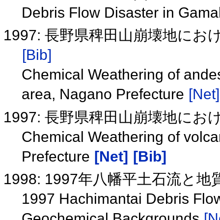
Debris Flow Disaster in Gama
1997: 長野県稗田山崩壊地に
[Bib]
Chemical Weathering of andesi
area, Nagano Prefecture
[Net]
1997: 長野県稗田山崩壊地に
Chemical Weathering of volca
Prefecture
[Net]
[Bib]
1998: 1997年八幡平土石流
1997 Hachimantai Debris Flow
Geochemical Backgrounds
[N