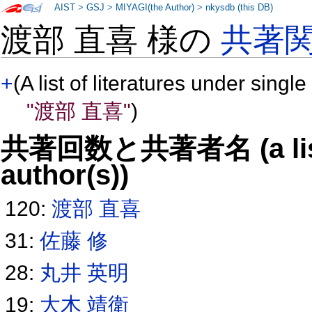
AIST
>
GSJ
>
MIYAGI(the Author)
>
nkysdb (this DB)
渡部 直喜 様の
共著
+
(A list of literatures under single
"渡部 直喜"
)
共著回数と共著者名 (a list o
author(s))
120:
渡部 直喜
31:
佐藤 修
28:
丸井 英明
19:
大木 靖衛