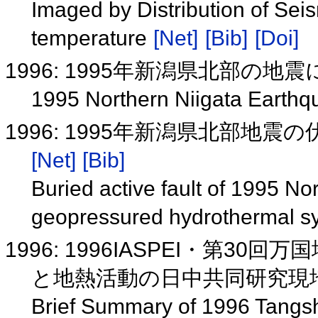
Imaged by Distribution of Sei
temperature
[Net]
[Bib]
[Doi]
1996: 1995年新潟県北部の地
1995 Northern Niigata Earthq
1996: 1995年新潟県北部
[Net]
[Bib]
Buried active fault of 1995 N
geopressured hydrothermal 
1996: 1996IASPEI・第
と地熱活動の日中共同研究現
Brief Summary of 1996 Tangs