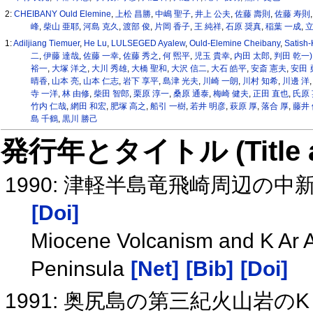
2:
CHEIBANY Ould Elemine
,
上松 昌勝
,
中嶋 聖子
,
井上 公夫
,
佐藤 壽則
,
佐藤 寿則
峰
,
柴山 亜耶
,
河島 克久
,
渡部 俊
,
片岡 香子
,
王 純祥
,
石原 奨真
,
稲葉 一成
,
立
1:
Adiljiang Tiemuer
,
He Lu
,
LULSEGED Ayalew
,
Ould-Elemine Cheibany
,
Satish
二
,
伊藤 達哉
,
佐藤 一幸
,
佐藤 秀之
,
何 煕平
,
児玉 貴幸
,
内田 太郎
,
判田 乾一)
裕一
,
大塚 洋之
,
大川 秀雄
,
大橋 聖和
,
大沢 信二
,
大石 皓平
,
安斎 憲夫
,
安田 
晴香
,
山本 亮
,
山本 仁志
,
岩下 享平
,
島津 光夫
,
川崎 一朗
,
川村 知希
,
川邊 洋
寺 一洋
,
林 由修
,
柴田 智郎
,
栗原 淳一
,
桑原 通泰
,
梅崎 健夫
,
正田 直也
,
氏原
竹内 仁哉
,
網田 和宏
,
肥塚 高之
,
船引 一樹
,
若井 明彦
,
萩原 厚
,
落合 厚
,
藤井
島 千鶴
,
黒川 勝己
発行年とタイトル (Title and 
1990: 津軽半島竜飛崎周辺の中
[Doi]
Miocene Volcanism and K Ar A
Peninsula
[Net]
[Bib]
[Doi]
1991: 奥尻島の第三紀火山岩の