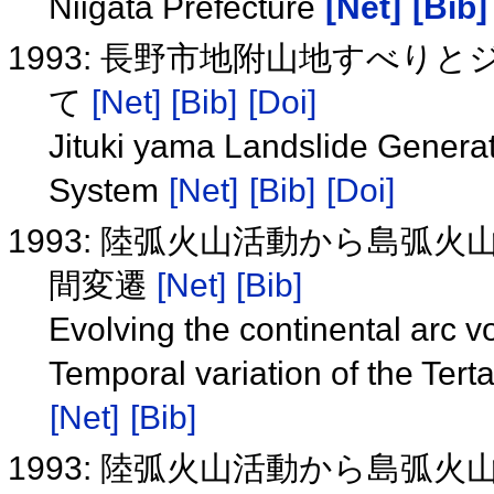
Niigata Prefecture
[Net]
[Bib]
1993: 長野市地附山地すべ
て
[Net]
[Bib]
[Doi]
Jituki yama Landslide Gener
System
[Net]
[Bib]
[Doi]
1993: 陸弧火山活動から島弧
間変遷
[Net]
[Bib]
Evolving the continental arc v
Temporal variation of the Tert
[Net]
[Bib]
1993: 陸弧火山活動から島弧