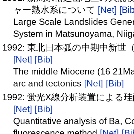
ャー熱水系について
[Net]
[Bib
Large Scale Landslides Gene
System in Matsunoyama, Niig
1992: 東北日本弧の中期中新世
[Net]
[Bib]
The middle Miocene (16 21Ma) 
arc and tectonics
[Net]
[Bib]
1992: 蛍光X線分析装置による珪酸
[Net]
[Bib]
Quantitative analysis of Ba, Co
fluorescence method
[Net]
[Bi