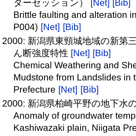
ターセッション）
[Net]
[Bib]
Brittle faulting and alteratio
P004)
[Net]
[Bib]
2000: 新潟県東頸城地域の新
ん断強度特性
[Net]
[Bib]
Chemical Weathering and She
Mudstone from Landslides in t
Prefecture
[Net]
[Bib]
2000: 新潟県柏崎平野の地下
Anomaly of groundwater temper
Kashiwazaki plain, Niigata Pr