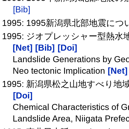
[Bib]
1995: 1995新潟県北部地震に
1995: ジオプレッシャー型
[Net]
[Bib]
[Doi]
Landslide Generations by Ge
Neo tectonic Implication
[Net]
1995: 新潟県松之山地すべり
[Doi]
Chemical Characteristics of
Landslide Area, Niigata Prefe