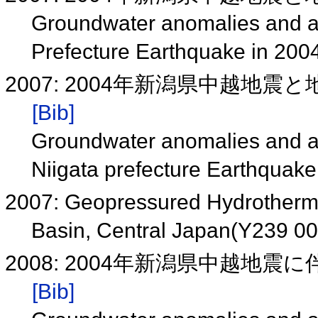
Groundwater anomalies and act
Prefecture Earthquake in 200
2007: 2004年新潟県中越地震と
[Bib]
Groundwater anomalies and act
Niigata prefecture Earthquak
2007: Geopressured Hydrotherma
Basin, Central Japan(Y239 0
2008: 2004年新潟県中越地
[Bib]