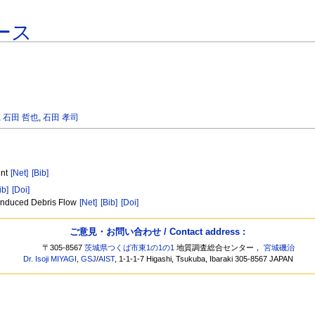
ース
,
石田 哲也
,
石田 孝司
ent
[Net]
[Bib]
ib]
[Doi]
 induced Debris Flow
[Net]
[Bib]
[Doi]
ご意見・お問い合わせ / Contact address :
〒305-8567
茨城県つくば市東1の1の1
地質調査総合センター，
宮城磯治
Dr. Isoji MIYAGI
,
GSJ
/
AIST
, 1-1-1-7 Higashi, Tsukuba, Ibaraki 305-8567 JAPAN