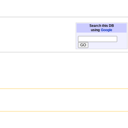
Search this DB
using
Google