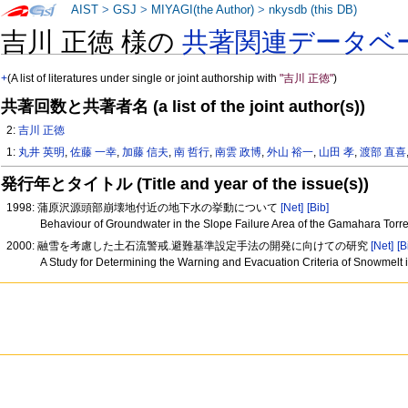
AIST
>
GSJ
>
MIYAGI(the Author)
>
nkysdb (this DB)
吉川 正徳 様の
共著関連データベ
+
(A list of literatures under single or joint authorship with
"吉川 正徳"
)
共著回数と共著者名 (a list of the joint author(s))
2:
吉川 正徳
1:
丸井 英明
,
佐藤 一幸
,
加藤 信夫
,
南 哲行
,
南雲 政博
,
外山 裕一
,
山田 孝
,
渡部 直喜
発行年とタイトル (Title and year of the issue(s))
1998: 蒲原沢源頭部崩壊地付近の地下水の挙動について
[Net]
[Bib]
Behaviour of Groundwater in the Slope Failure Area of the Gamahara Torr
2000: 融雪を考慮した土石流警戒.避難基準設定手法の開発に向けての研究
[Net]
[B
A Study for Determining the Warning and Evacuation Criteria of Snowmelt