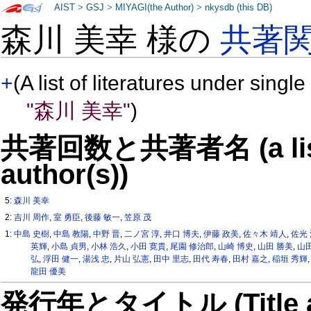
AIST
>
GSJ
>
MIYAGI(the Author)
>
nkysdb (this DB)
森川 美幸 様の
共著
+
(A list of literatures under single
"森川 美幸"
)
共著回数と共著者名 (a list o
author(s))
5:
森川 美幸
2:
吉川 周作
,
室 勇臣
,
後藤 敏一
,
笠原 茂
1:
中島 史樹
,
中島 教陽
,
中野 晋
,
二ノ宮 淳
,
井口 博夫
,
伊藤 政美
,
佐々木 靖人
,
佐光
英輝
,
小島 貞男
,
小林 浩久
,
小田 寛貴
,
尾園 修治郎
,
山崎 博史
,
山田 勝美
,
山田
弘
,
浮田 健一
,
湯浅 忠
,
片山 弘憲
,
田中 里志
,
田代 寿春
,
田村 嘉之
,
稲垣 秀輝
龍田 優美
発行年とタイトル (Title and 