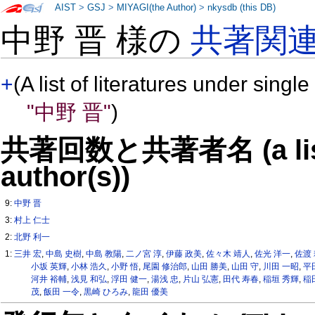
AIST
>
GSJ
>
MIYAGI(the Author)
>
nkysdb (this DB)
中野 晋 様の
共著関
+
(A list of literatures under single
"中野 晋"
)
共著回数と共著者名 (a list o
author(s))
9:
中野 晋
3:
村上 仁士
2:
北野 利一
1:
三井 宏
,
中島 史樹
,
中島 教陽
,
二ノ宮 淳
,
伊藤 政美
,
佐々木 靖人
,
佐光 洋一
,
佐渡
小坂 英輝
,
小林 浩久
,
小野 悟
,
尾園 修治郎
,
山田 勝美
,
山田 守
,
川田 一昭
,
平
河井 裕輔
,
浅見 和弘
,
浮田 健一
,
湯浅 忠
,
片山 弘憲
,
田代 寿春
,
稲垣 秀輝
,
稲
茂
,
飯田 一令
,
黒崎 ひろみ
,
龍田 優美