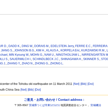
ス
R D.
,
DADD K.
,
DING W.
,
DORAIS M.
,
EDELSTEIN Jerry
,
FERRE E.C.
,
FERREIRA 
,
JIANG S.
,
JOHNSON B.G.
,
KIM H.
,
KLAUS A.
,
KORPELA Eric
,
KURZAWSKI R.M.
,
chael
,
MIN Kyoung W.
,
MOHN G.
,
NAM U.
,
NINGTHOUJAM L.
,
NIRRENGARTEN M
LLI S.
,
SAUERMILCH I.
,
SCHINDLBECK J.C.
,
SHINAGAWA H.
,
SKINNER S.
,
STOC
G J.
,
ZHANG Y.
,
ZHAO N.
,
ZHONG G.
,
ZHONG L.
 epicenter of the Tohoku oki earthquake on 11 March 2011
[Net]
[Bib]
[Doi]
 South China Sea
[Net]
[Bib]
[Doi]
ご意見・お問い合わせ / Contact address :
〒305-8567
茨城県つくば市東1の1の1
地質調査総合センター，
宮城磯治