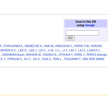
Search this DB
using
Google
F.
,
FURUSAWA A.
,
GEWECKE A.
,
HAN W.
,
HINOJOSA J.
,
HOFIG T.W.
,
HSIUNG
LARSEN H.C.
,
LEE D.
,
LEE J.
,
LEI C.
,
LI B.
,
LI L.
,
LI Y.
,
LIN J.
,
LIU Z.
,
LUNA A.J.
,
.
,
NISHIKIDA Kaori
,
NISHIOK M.
,
OSONO N.
,
OTSUKA Y.
,
PARK J.
,
PARKS George
,
K J.
,
STRAUB S.
,
SU C.
,
SU X.
,
SUN Z.
,
TIAN L.
,
TSUGAWA T.
,
VAN DER ZWAN