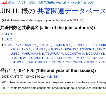
AIST
>
GSJ
>
MIYAGI(the Author)
>
nkysdb (this DB)
JIN H. 様の
共著関連データベー
+
(A list of literatures under single or joint authorship with
"JIN H."
)
共著回数と共著者名 (a list of the joint author(s))
3:
JIN H.
2:
LIU C.
1:
ALVAREZ-ZARIKIAN C.A.
,
BOAGA J.
,
BOWDEN S.A.
,
BRIAIS A.
,
CHEN Y.
,
CUKU
K.H.
,
HUANG B.
,
HUANG E.
,
HUANG X.L.
,
HWANG J.
,
IYEMORI T.
,
JIAN Z.
LUPI C.
,
MARUYAMA T.
,
MATSUMURA M.
,
MCCARTHY A.
,
MCCARTHY Mi
PEATE D.W.
,
PERSAUD P.
,
QIU N.
,
ROBINSON C.
,
RYU K.
,
SAITO A.
,
SATO
F.M.
,
WAN S.
,
WU H.
,
XIANG R.
,
YADAV R.
,
YI L.
,
YU P.S.
,
ZHANG C.
,
ZHAN
発行年とタイトル (Title and year of the issue(s))
2003: KAISTSAT 4 (SM42B 0612)
[Net]
[Bib]
2013: Two dimensional simulation of ionospheric variations in the vicinity of the
2018: Rapid transition from continental breakup to igneous oceanic crust in the