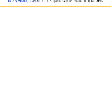
Dr. Isoji MIYAGI
,
GSJ
/
AIST
, 1-1-1-7 Higashi, Tsukuba, Ibaraki 305-8567 JAPAN