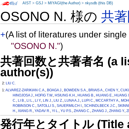
AIST
>
GSJ
>
MIYAGI(the Author)
>
nkysdb (this DB)
OSONO N. 様の
共著
+
(A list of literatures under single
"OSONO N."
)
共著回数と共著者名 (a list o
author(s))
2:
LIU C.
1:
ALVAREZ-ZARIKIAN C.A.
,
BOAGA J.
,
BOWDEN S.A.
,
BRIAIS A.
,
CHEN Y.
,
CUKU
HINOJOSA J.
,
HOFIG T.W.
,
HSIUNG K.H.
,
HUANG B.
,
HUANG E.
,
HUANG X
C.
,
LI B.
,
LI L.
,
LI Y.
,
LIN J.
,
LIU Z.
,
LUNA A.J.
,
LUPI C.
,
MCCARTHY A.
,
MOH
ROBINSON C.
,
SATOLLI S.
,
SAUERMILCH I.
,
SCHINDLBECK J.C.
,
SKINN
H.
,
XIANG R.
,
YADAV R.
,
YI L.
,
YU P.S.
,
ZHANG C.
,
ZHANG J.
,
ZHANG Y.
,
Z
発行年とタイトル (Title and 