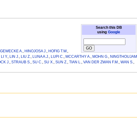
Search this DB
using
Google
,
GEWECKE A.
,
HINOJOSA J.
,
HOFIG T.W.
,
,
LI Y.
,
LIN J.
,
LIU Z.
,
LUNA A.J.
,
LUPI C.
,
MCCARTHY A.
,
MOHN G.
,
NINGTHOUJAM
CK J.
,
STRAUB S.
,
SU C.
,
SU X.
,
SUN Z.
,
TIAN L.
,
VAN DER ZWAN F.M.
,
WAN S.
,