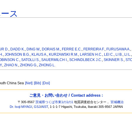
ベース
R D.
,
DADD K.
,
DING W.
,
DORAIS M.
,
FERRE E.C.
,
FERREIRA F.
,
FURUSAWA A.
H.
,
JOHNSON B.G.
,
KLAUS A.
,
KURZAWSKI R.M.
,
LARSEN H.C.
,
LEI C.
,
LI B.
,
LI L.
OBINSON C.
,
SATOLLI S.
,
SAUERMILCH I.
,
SCHINDLBECK J.C.
,
SKINNER S.
,
STO
Y.
,
ZHAO N.
,
ZHONG G.
,
ZHONG L.
 South China Sea
[Net]
[Bib]
[Doi]
ご意見・お問い合わせ / Contact address :
〒305-8567
茨城県つくば市東1の1の1
地質調査総合センター，
宮城磯治
Dr. Isoji MIYAGI
,
GSJ
/
AIST
, 1-1-1-7 Higashi, Tsukuba, Ibaraki 305-8567 JAPAN