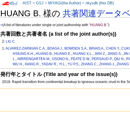
AIST
>
GSJ
>
MIYAGI(the Author)
>
nkysdb (this DB)
HUANG B. 様の
共著関連データ
+
(A list of literatures under single or joint authorship with
"HUANG B."
)
共著回数と共著者名 (a list of the joint author(s))
2:
LIU C.
1:
ALVAREZ-ZARIKIAN C.A.
,
BOAGA J.
,
BOWDEN S.A.
,
BRIAIS A.
,
CHEN Y.
,
CUKU
HSIUNG K.H.
,
HUANG B.
,
HUANG E.
,
HUANG X.L.
,
JIAN Z.
,
JIANG S.
,
JIN 
L.
,
NIRRENGARTEN M.
,
OSONO N.
,
PEATE D.W.
,
PERSAUD P.
,
QIU N.
,
R
WU H.
,
XIANG R.
,
YADAV R.
,
YI L.
,
YU P.S.
,
ZHANG C.
,
ZHANG J.
,
ZHANG 
発行年とタイトル (Title and year of the issue(s))
2018: Rapid transition from continental breakup to igneous oceanic crust in the