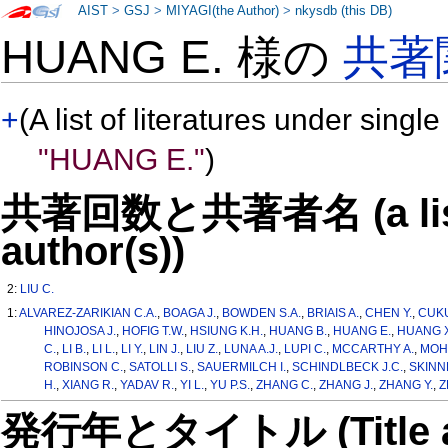
AIST
>
GSJ
>
MIYAGI(the Author)
>
nkysdb (this DB)
HUANG E. 様の
共著
+
(A list of literatures under single
"HUANG E."
)
共著回数と共著者名 (a list o
author(s))
2:
LIU C.
1:
ALVAREZ-ZARIKIAN C.A.
,
BOAGA J.
,
BOWDEN S.A.
,
BRIAIS A.
,
CHEN Y.
,
CUKU
HINOJOSA J.
,
HOFIG T.W.
,
HSIUNG K.H.
,
HUANG B.
,
HUANG E.
,
HUANG X
C.
,
LI B.
,
LI L.
,
LI Y.
,
LIN J.
,
LIU Z.
,
LUNA A.J.
,
LUPI C.
,
MCCARTHY A.
,
MOH
ROBINSON C.
,
SATOLLI S.
,
SAUERMILCH I.
,
SCHINDLBECK J.C.
,
SKINN
H.
,
XIANG R.
,
YADAV R.
,
YI L.
,
YU P.S.
,
ZHANG C.
,
ZHANG J.
,
ZHANG Y.
,
Z
発行年とタイトル (Title and 