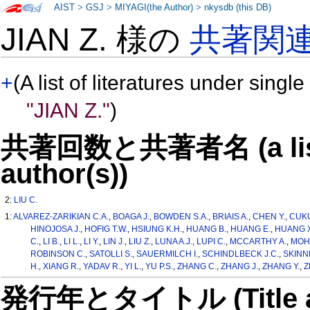
AIST
>
GSJ
>
MIYAGI(the Author)
>
nkysdb (this DB)
JIAN Z. 様の
共著関
+
(A list of literatures under single
"JIAN Z."
)
共著回数と共著者名 (a list o
author(s))
2:
LIU C.
1:
ALVAREZ-ZARIKIAN C.A.
,
BOAGA J.
,
BOWDEN S.A.
,
BRIAIS A.
,
CHEN Y.
,
CUKU
HINOJOSA J.
,
HOFIG T.W.
,
HSIUNG K.H.
,
HUANG B.
,
HUANG E.
,
HUANG X
C.
,
LI B.
,
LI L.
,
LI Y.
,
LIN J.
,
LIU Z.
,
LUNA A.J.
,
LUPI C.
,
MCCARTHY A.
,
MOH
ROBINSON C.
,
SATOLLI S.
,
SAUERMILCH I.
,
SCHINDLBECK J.C.
,
SKINN
H.
,
XIANG R.
,
YADAV R.
,
YI L.
,
YU P.S.
,
ZHANG C.
,
ZHANG J.
,
ZHANG Y.
,
Z
発行年とタイトル (Title and 