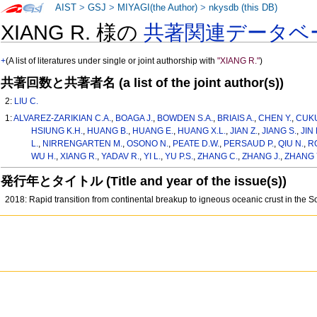
AIST
>
GSJ
>
MIYAGI(the Author)
>
nkysdb (this DB)
XIANG R. 様の
共著関連データベ
+
(A list of literatures under single or joint authorship with
"XIANG R."
)
共著回数と共著者名 (a list of the joint author(s))
2:
LIU C.
1:
ALVAREZ-ZARIKIAN C.A.
,
BOAGA J.
,
BOWDEN S.A.
,
BRIAIS A.
,
CHEN Y.
,
CUKU
HSIUNG K.H.
,
HUANG B.
,
HUANG E.
,
HUANG X.L.
,
JIAN Z.
,
JIANG S.
,
JIN 
L.
,
NIRRENGARTEN M.
,
OSONO N.
,
PEATE D.W.
,
PERSAUD P.
,
QIU N.
,
R
WU H.
,
XIANG R.
,
YADAV R.
,
YI L.
,
YU P.S.
,
ZHANG C.
,
ZHANG J.
,
ZHANG 
発行年とタイトル (Title and year of the issue(s))
2018: Rapid transition from continental breakup to igneous oceanic crust in the