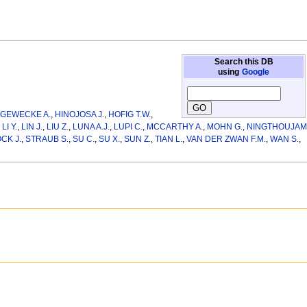
Search this DB
using
Google
,
GEWECKE A.
,
HINOJOSA J.
,
HOFIG T.W.
,
,
LI Y.
,
LIN J.
,
LIU Z.
,
LUNA A.J.
,
LUPI C.
,
MCCARTHY A.
,
MOHN G.
,
NINGTHOUJAM
CK J.
,
STRAUB S.
,
SU C.
,
SU X.
,
SUN Z.
,
TIAN L.
,
VAN DER ZWAN F.M.
,
WAN S.
,