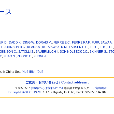
ース
R D.
,
DADD K.
,
DING W.
,
DORAIS M.
,
FERRE E.C.
,
FERREIRA F.
,
FURUSAWA A.
H.
,
JOHNSON B.G.
,
KLAUS A.
,
KURZAWSKI R.M.
,
LARSEN H.C.
,
LEI C.
,
LI B.
,
LI L.
OBINSON C.
,
SATOLLI S.
,
SAUERMILCH I.
,
SCHINDLBECK J.C.
,
SKINNER S.
,
STO
Y.
,
ZHAO N.
,
ZHONG G.
,
ZHONG L.
 South China Sea
[Net]
[Bib]
[Doi]
ご意見・お問い合わせ / Contact address :
〒305-8567
茨城県つくば市東1の1の1
地質調査総合センター，
宮城磯治
Dr. Isoji MIYAGI
,
GSJ
/
AIST
, 1-1-1-7 Higashi, Tsukuba, Ibaraki 305-8567 JAPAN