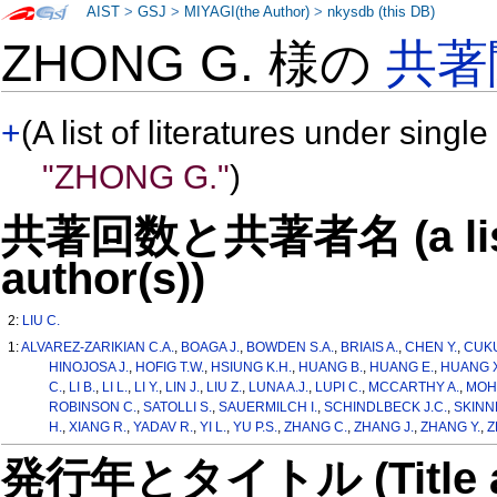
AIST
>
GSJ
>
MIYAGI(the Author)
>
nkysdb (this DB)
ZHONG G. 様の
共著
+
(A list of literatures under single
"ZHONG G."
)
共著回数と共著者名 (a list o
author(s))
2:
LIU C.
1:
ALVAREZ-ZARIKIAN C.A.
,
BOAGA J.
,
BOWDEN S.A.
,
BRIAIS A.
,
CHEN Y.
,
CUKU
HINOJOSA J.
,
HOFIG T.W.
,
HSIUNG K.H.
,
HUANG B.
,
HUANG E.
,
HUANG X
C.
,
LI B.
,
LI L.
,
LI Y.
,
LIN J.
,
LIU Z.
,
LUNA A.J.
,
LUPI C.
,
MCCARTHY A.
,
MOH
ROBINSON C.
,
SATOLLI S.
,
SAUERMILCH I.
,
SCHINDLBECK J.C.
,
SKINN
H.
,
XIANG R.
,
YADAV R.
,
YI L.
,
YU P.S.
,
ZHANG C.
,
ZHANG J.
,
ZHANG Y.
,
Z
発行年とタイトル (Title and 