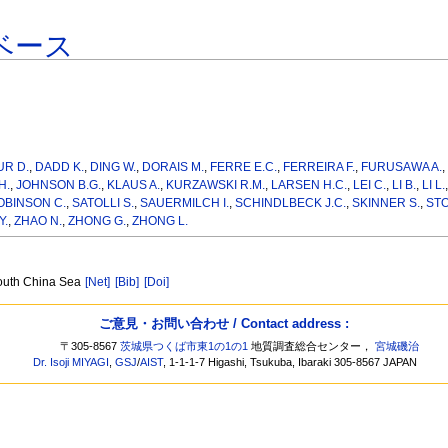
ベース
R D.
,
DADD K.
,
DING W.
,
DORAIS M.
,
FERRE E.C.
,
FERREIRA F.
,
FURUSAWA A.
H.
,
JOHNSON B.G.
,
KLAUS A.
,
KURZAWSKI R.M.
,
LARSEN H.C.
,
LEI C.
,
LI B.
,
LI L.
OBINSON C.
,
SATOLLI S.
,
SAUERMILCH I.
,
SCHINDLBECK J.C.
,
SKINNER S.
,
STO
Y.
,
ZHAO N.
,
ZHONG G.
,
ZHONG L.
 South China Sea
[Net]
[Bib]
[Doi]
ご意見・お問い合わせ / Contact address :
〒305-8567
茨城県つくば市東1の1の1
地質調査総合センター，
宮城磯治
Dr. Isoji MIYAGI
,
GSJ
/
AIST
, 1-1-1-7 Higashi, Tsukuba, Ibaraki 305-8567 JAPAN