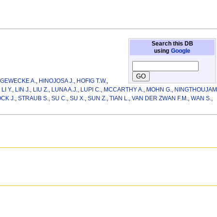
Search this DB
using
Google
,
GEWECKE A.
,
HINOJOSA J.
,
HOFIG T.W.
,
,
LI Y.
,
LIN J.
,
LIU Z.
,
LUNA A.J.
,
LUPI C.
,
MCCARTHY A.
,
MOHN G.
,
NINGTHOUJAM
CK J.
,
STRAUB S.
,
SU C.
,
SU X.
,
SUN Z.
,
TIAN L.
,
VAN DER ZWAN F.M.
,
WAN S.
,