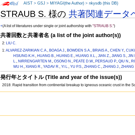
AIST
>
GSJ
>
MIYAGI(the Author)
>
nkysdb (this DB)
STRAUB S. 様の
共著関連データ
+
(A list of literatures under single or joint authorship with
"STRAUB S."
)
共著回数と共著者名 (a list of the joint author(s))
2:
LIU C.
1:
ALVAREZ-ZARIKIAN C.A.
,
BOAGA J.
,
BOWDEN S.A.
,
BRIAIS A.
,
CHEN Y.
,
CUKU
HSIUNG K.H.
,
HUANG B.
,
HUANG E.
,
HUANG X.L.
,
JIAN Z.
,
JIANG S.
,
JIN 
L.
,
NIRRENGARTEN M.
,
OSONO N.
,
PEATE D.W.
,
PERSAUD P.
,
QIU N.
,
R
WU H.
,
XIANG R.
,
YADAV R.
,
YI L.
,
YU P.S.
,
ZHANG C.
,
ZHANG J.
,
ZHANG 
発行年とタイトル (Title and year of the issue(s))
2018: Rapid transition from continental breakup to igneous oceanic crust in the