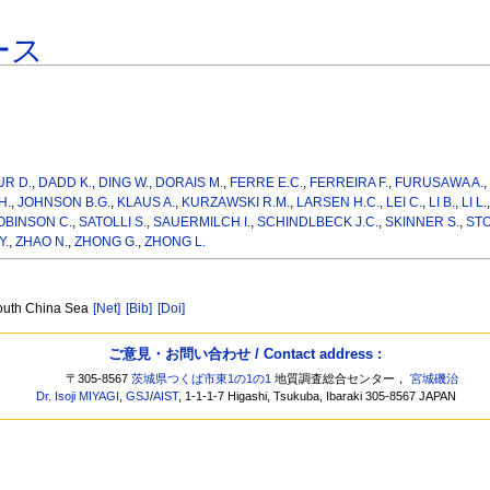
ース
R D.
,
DADD K.
,
DING W.
,
DORAIS M.
,
FERRE E.C.
,
FERREIRA F.
,
FURUSAWA A.
H.
,
JOHNSON B.G.
,
KLAUS A.
,
KURZAWSKI R.M.
,
LARSEN H.C.
,
LEI C.
,
LI B.
,
LI L.
OBINSON C.
,
SATOLLI S.
,
SAUERMILCH I.
,
SCHINDLBECK J.C.
,
SKINNER S.
,
STO
Y.
,
ZHAO N.
,
ZHONG G.
,
ZHONG L.
 South China Sea
[Net]
[Bib]
[Doi]
ご意見・お問い合わせ / Contact address :
〒305-8567
茨城県つくば市東1の1の1
地質調査総合センター，
宮城磯治
Dr. Isoji MIYAGI
,
GSJ
/
AIST
, 1-1-1-7 Higashi, Tsukuba, Ibaraki 305-8567 JAPAN