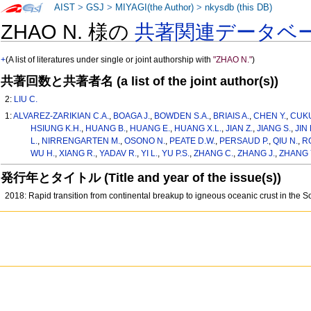
AIST
>
GSJ
>
MIYAGI(the Author)
>
nkysdb (this DB)
ZHAO N. 様の
共著関連データベ
+
(A list of literatures under single or joint authorship with
"ZHAO N."
)
共著回数と共著者名 (a list of the joint author(s))
2:
LIU C.
1:
ALVAREZ-ZARIKIAN C.A.
,
BOAGA J.
,
BOWDEN S.A.
,
BRIAIS A.
,
CHEN Y.
,
CUKU
HSIUNG K.H.
,
HUANG B.
,
HUANG E.
,
HUANG X.L.
,
JIAN Z.
,
JIANG S.
,
JIN 
L.
,
NIRRENGARTEN M.
,
OSONO N.
,
PEATE D.W.
,
PERSAUD P.
,
QIU N.
,
R
WU H.
,
XIANG R.
,
YADAV R.
,
YI L.
,
YU P.S.
,
ZHANG C.
,
ZHANG J.
,
ZHANG 
発行年とタイトル (Title and year of the issue(s))
2018: Rapid transition from continental breakup to igneous oceanic crust in the