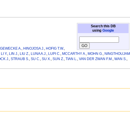
Search this DB
using
Google
,
GEWECKE A.
,
HINOJOSA J.
,
HOFIG T.W.
,
,
LI Y.
,
LIN J.
,
LIU Z.
,
LUNA A.J.
,
LUPI C.
,
MCCARTHY A.
,
MOHN G.
,
NINGTHOUJAM
CK J.
,
STRAUB S.
,
SU C.
,
SU X.
,
SUN Z.
,
TIAN L.
,
VAN DER ZWAN F.M.
,
WAN S.
,