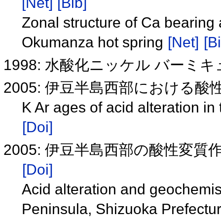
[Net]
[Bib]
Zonal structure of Ca bearing
Okumanza hot spring
[Net]
[B
1998: 水酸化ニッケル バー
2005: 伊豆半島西部における酸
K Ar ages of acid alteration i
[Doi]
2005: 伊豆半島西部の酸性変
[Doi]
Acid alteration and geochemist
Peninsula, Shizuoka Prefectu