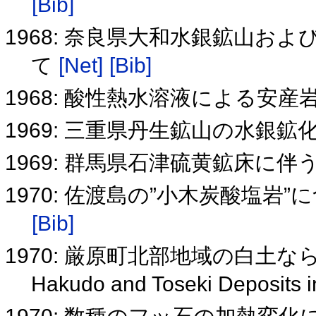
[Bib]
1968: 奈良県大和水銀鉱山お
て
[Net]
[Bib]
1968: 酸性熱水溶液による安
1969: 三重県丹生鉱山の水銀
1969: 群馬県石津硫黄鉱床に
1970: 佐渡島の”小木炭酸塩
[Bib]
1970: 厳原町北部地域の白土
Hakudo and Toseki Deposits i