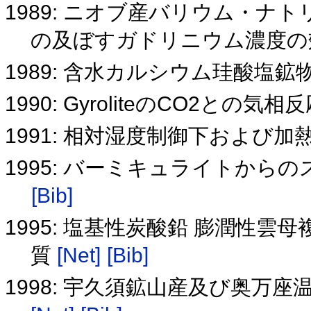
1989: ニオブ産バリウム・
の及ぼすガドリニウム濃度
1989: 含水カルシウム珪酸塩
1990: GyroliteのCO2との気相
1991: 相対湿度制御下および加熱
1995: バーミキュライトか
[Bib]
1995: 塩基性炭酸鉛 膨潤性
質
[Net]
[Bib]
1998: 宇久須鉱山産及び奥万座温