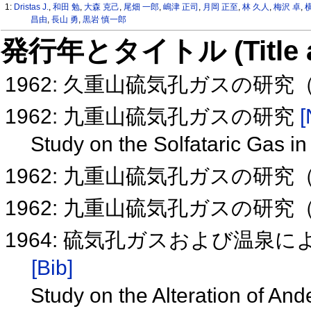
1:
Dristas J.
,
和田 勉
,
大森 克己
,
尾畑 一郎
,
嶋津 正司
,
月岡 正至
,
林 久人
,
梅沢 卓
,
昌由
,
長山 勇
,
黒岩 慎一郎
発行年とタイトル (Title and 
1962: 久重山硫気孔ガスの研究
1962: 九重山硫気孔ガスの研究
[
Study on the Solfataric Gas i
1962: 九重山硫気孔ガスの研究
1962: 九重山硫気孔ガスの研究
1964: 硫気孔ガスおよび温
[Bib]
Study on the Alteration of And