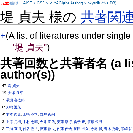
AIST
>
GSJ
>
MIYAGI(the Author)
>
nkysdb (this DB)
堤 貞夫 様の
共著関
+
(A list of literatures under single
"堤 貞夫"
)
共著回数と共著者名 (a list o
author(s))
47:
堤 貞夫
19:
大塚 良平
7:
早瀬 喜太郎
6:
矢嶋 澄策
4:
坂本 尚史
,
山崎 淳司
,
西戸 裕嗣
3:
上原 元樹
,
中村 忠晴
,
今井 直哉
,
安藤 康行
,
鞠子 正
,
須藤 俊男
2:
三浦 直樹
,
仲谷 勝吉
,
伊藤 敦夫
,
佐藤 俊哉
,
堀田 照久
,
赤尾 勝
,
青木 秀希
,
須崎 