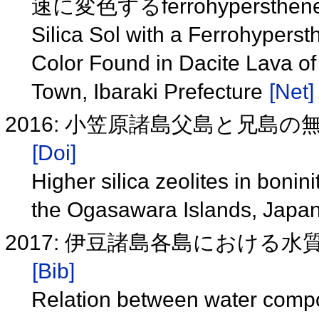
速に変色するferrohyperst
Silica Sol with a Ferrohyper
Color Found in Dacite Lava of
Town, Ibaraki Prefecture
[Net]
2016: 小笠原諸島父島と兄島
[Doi]
Higher silica zeolites in bonin
the Ogasawara Islands, Japa
2017: 伊豆諸島各島における水質
[Bib]
Relation between water compon