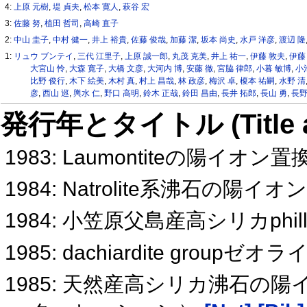
4:
上原 元樹
,
堤 貞夫
,
松本 寛人
,
萩谷 宏
3:
佐藤 努
,
植田 哲司
,
高崎 直子
2:
中山 圭子
,
中村 健一
,
井上 裕貴
,
佐藤 俊哉
,
加藤 潔
,
坂本 尚史
,
水戸 洋彦
,
渡辺 隆
1:
リュウ ブンテイ
,
三代 江里子
,
上原 誠一郎
,
丸茂 克美
,
井上 祐一
,
伊藤 敦夫
,
伊藤
大宮山 怜
,
大森 寛子
,
大橋 文彦
,
大河内 博
,
安藤 徹
,
宮脇 律郎
,
小暮 敏博
,
小
比野 俊行
,
木下 絵美
,
木村 真
,
村上 昌哉
,
林 政彦
,
梅沢 卓
,
榎本 祐嗣
,
水野 清
彦
,
西山 巡
,
輿水 仁
,
野口 高明
,
鈴木 正哉
,
鈴田 昌由
,
長井 拓郎
,
長山 勇
,
長野
発行年とタイトル (Title and 
1983: Laumontiteの陽
1984: Natrolite系沸石の
1984: 小笠原父島産高シリカphilli
1985: dachiardite gro
1985: 天然産高シリカ沸石