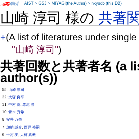
AIST
>
GSJ
>
MIYAGI(the Author)
>
nkysdb (this DB)
山崎 淳司 様の
共著
+
(A list of literatures under single
"山崎 淳司"
)
共著回数と共著者名 (a list o
author(s))
55:
山崎 淳司
22:
大塚 良平
11:
中村 聡
,
赤尾 勝
10:
青木 秀希
8:
安井 万奈
7:
加納 誠介
,
西戸 裕嗣
6:
十河 友
,
大柿 真毅