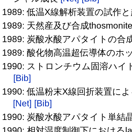
1989: 低温X線解析装置の試
1989: 天然産及び合成thosmon
1989: 炭酸水酸アパタイトの
1989: 酸化物高温超伝導体の
1990: ストロンチウム固溶
[Bib]
1990: 低温粉末X線回折装置によ
[Net]
[Bib]
1990: 炭酸水酸アパタイト単
1990: 相対湿度制御下におけるla