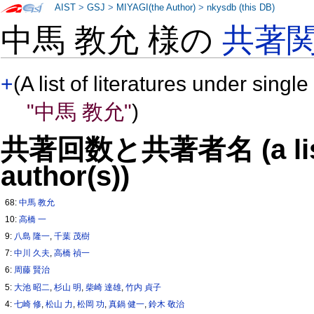
AIST
>
GSJ
>
MIYAGI(the Author)
>
nkysdb (this DB)
中馬 教允 様の
共著
+
(A list of literatures under single
"中馬 教允"
)
共著回数と共著者名 (a list o
author(s))
68:
中馬 教允
10:
高橋 一
9:
八島 隆一
,
千葉 茂樹
7:
中川 久夫
,
高橋 禎一
6:
周藤 賢治
5:
大池 昭二
,
杉山 明
,
柴崎 達雄
,
竹内 貞子
4:
七崎 修
,
松山 力
,
松岡 功
,
真鍋 健一
,
鈴木 敬治