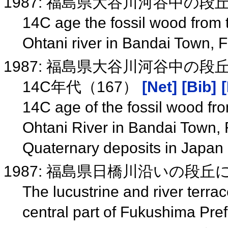
1987: 福島県大谷川河谷中の段
14C age the fossil wood from 
Ohtani river in Bandai Town,
1987: 福島県大谷川河谷中の段
14C年代（167）
[Net]
[Bib]
14C age of the fossil wood fro
Ohtani River in Bandai Town,
Quaternary deposits in Japan
1987: 福島県日橋川沿いの段
The lucustrine and river terra
central part of Fukushima Pre