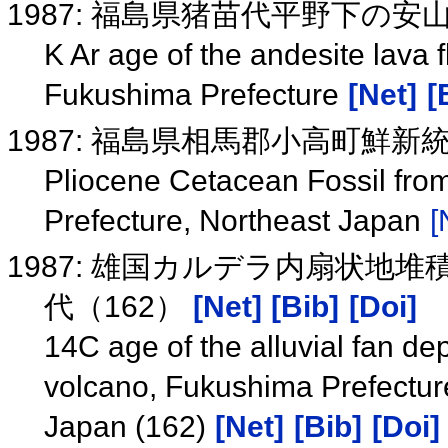
1987: 福島県猪苗代平野下の安
K Ar age of the andesite lava 
Fukushima Prefecture
[Net]
[
1987: 福島県相馬郡小高町鮮
Pliocene Cetacean Fossil from
Prefecture, Northeast Japan
[
1987: 雄国カルデラ内扇状地堆
代（162）
[Net]
[Bib]
[Doi]
14C age of the alluvial fan d
volcano, Fukushima Prefecture
Japan (162)
[Net]
[Bib]
[Doi]