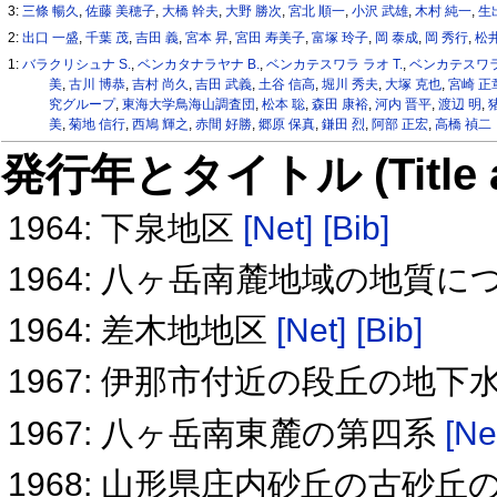
3:
三條 暢久
,
佐藤 美穂子
,
大橋 幹夫
,
大野 勝次
,
宮北 順一
,
小沢 武雄
,
木村 純一
,
生
2:
出口 一盛
,
千葉 茂
,
吉田 義
,
宮本 昇
,
宮田 寿美子
,
富塚 玲子
,
岡 泰成
,
岡 秀行
,
松井
1:
バラクリシュナ S.
,
ベンカタナラヤナ B.
,
ベンカテスワラ ラオ T.
,
ベンカテスワラ
美
,
古川 博恭
,
吉村 尚久
,
吉田 武義
,
土谷 信高
,
堀川 秀夫
,
大塚 克也
,
宮崎 正
究グループ
,
東海大学鳥海山調査団
,
松本 聡
,
森田 康裕
,
河内 晋平
,
渡辺 明
,
美
,
菊地 信行
,
西鳩 輝之
,
赤間 好勝
,
郷原 保真
,
鎌田 烈
,
阿部 正宏
,
高橋 禎二
発行年とタイトル (Title and 
1964: 下泉地区
[Net]
[Bib]
1964: 八ヶ岳南麓地域の地質
1964: 差木地地区
[Net]
[Bib]
1967: 伊那市付近の段丘の地下
1967: 八ヶ岳南東麓の第四系
[Ne
1968: 山形県庄内砂丘の古砂丘