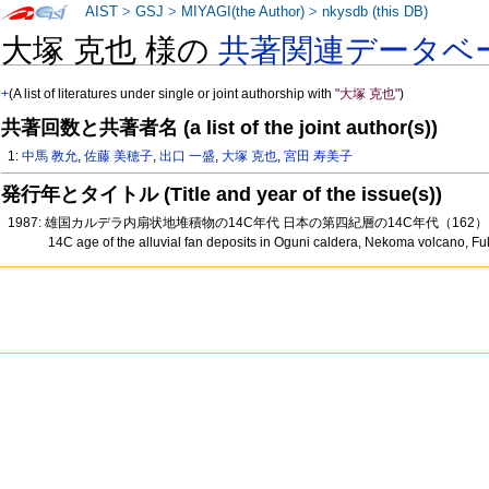
AIST
>
GSJ
>
MIYAGI(the Author)
>
nkysdb (this DB)
大塚 克也 様の
共著関連データベ
+
(A list of literatures under single or joint authorship with
"大塚 克也"
)
共著回数と共著者名 (a list of the joint author(s))
1:
中馬 教允
,
佐藤 美穂子
,
出口 一盛
,
大塚 克也
,
宮田 寿美子
発行年とタイトル (Title and year of the issue(s))
1987: 雄国カルデラ内扇状地堆積物の14C年代 日本の第四紀層の14C年代（162
14C age of the alluvial fan deposits in Oguni caldera, Nekoma volcano, F