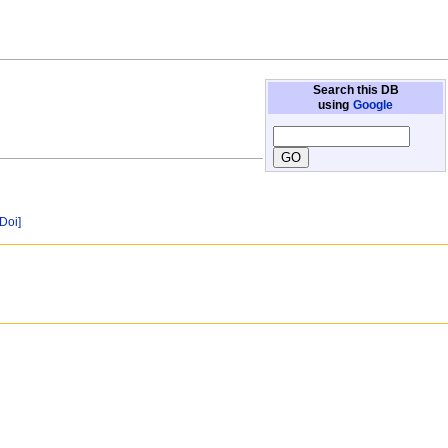
Search this DB
using
Google
[Doi]