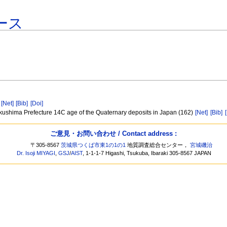
ース
）
[Net]
[Bib]
[Doi]
ukushima Prefecture 14C age of the Quaternary deposits in Japan (162)
[Net]
[Bib]
ご意見・お問い合わせ / Contact address :
〒305-8567
茨城県つくば市東1の1の1
地質調査総合センター，
宮城磯治
Dr. Isoji MIYAGI
,
GSJ
/
AIST
, 1-1-1-7 Higashi, Tsukuba, Ibaraki 305-8567 JAPAN