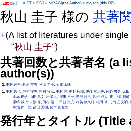
AIST
>
GSJ
>
MIYAGI(the Author)
>
nkysdb (this DB)
秋山 圭子 様の
共著
+
(A list of literatures under single
"秋山 圭子"
)
共著回数と共著者名 (a list o
author(s))
2:
中村 伸吾
,
杉原 重夫
,
秋山 圭子
,
金成 太郎
1:
中村 哲也
,
中村 守男
,
中村 宜弘
,
中村 渉
,
中野 拓郎
,
伊藤 富治夫
,
佐野 忠史
,
元田
山本 正敏
,
山田 武文
,
岩瀬 彬
,
岸田 裕一
,
島田 哲男
,
常松 成人
,
新井 端
,
新町 
潮崎 誠
,
牛ノ濱 修
,
田村 陽一
,
甲斐 貴充
,
相美 伊久雄
,
福田 裕二
,
竹広 文明
,
馬場 伸一郎
,
高田 秀樹
,
鯵本 眞友美
発行年とタイトル (Title and 