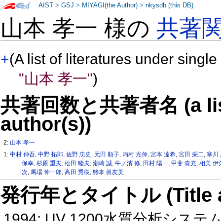
AIST
>
GSJ
>
MIYAGI(the Author)
>
nkysdb (this DB)
山本 孝一 様の
共著
+
(A list of literatures under single
"山本 孝一"
)
共著回数と共著者名 (a list o
author(s))
2:
山本 孝一
1:
中村 伸吾
,
中野 拓郎
,
佐野 忠史
,
元田 順子
,
内村 光伸
,
宮本 達希
,
宮田 栄二
,
寒川
保幸
,
杉原 重夫
,
松田 睦夫
,
潮崎 誠
,
牛ノ濱 修
,
田村 陽一
,
甲斐 貴充
,
相美 伊
次
,
馬場 伸一郎
,
高田 秀樹
,
鯵本 眞友美
発行年とタイトル (Title and 
1994: UV 1200水質分析