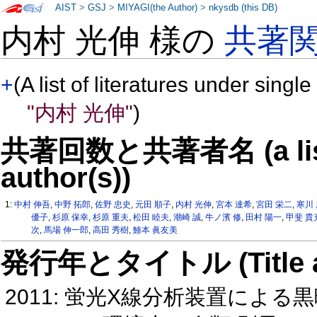
AIST
>
GSJ
>
MIYAGI(the Author)
>
nkysdb (this DB)
内村 光伸 様の
共著
+
(A list of literatures under single
"内村 光伸"
)
共著回数と共著者名 (a list o
author(s))
1:
中村 伸吾
,
中野 拓郎
,
佐野 忠史
,
元田 順子
,
内村 光伸
,
宮本 達希
,
宮田 栄二
,
寒川
優子
,
杉原 保幸
,
杉原 重夫
,
松田 睦夫
,
潮崎 誠
,
牛ノ濱 修
,
田村 陽一
,
甲斐 貴
次
,
馬場 伸一郎
,
高田 秀樹
,
鯵本 眞友美
発行年とタイトル (Title and 
2011: 蛍光X線分析装置によ