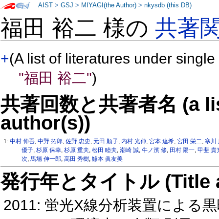
AIST
>
GSJ
>
MIYAGI(the Author)
>
nkysdb (this DB)
福田 裕二 様の
共著
+
(A list of literatures under single
"福田 裕二"
)
共著回数と共著者名 (a list o
author(s))
1:
中村 伸吾
,
中野 拓郎
,
佐野 忠史
,
元田 順子
,
内村 光伸
,
宮本 達希
,
宮田 栄二
,
寒川
優子
,
杉原 保幸
,
杉原 重夫
,
松田 睦夫
,
潮崎 誠
,
牛ノ濱 修
,
田村 陽一
,
甲斐 貴
次
,
馬場 伸一郎
,
高田 秀樹
,
鯵本 眞友美
発行年とタイトル (Title and 
2011: 蛍光X線分析装置によ