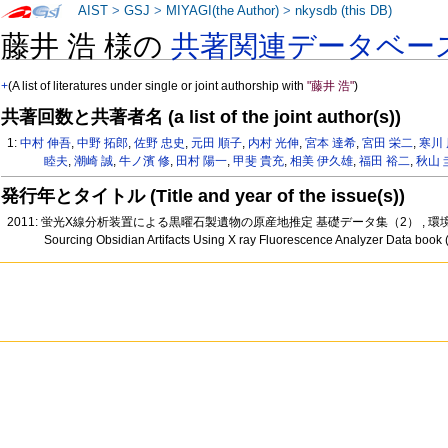
AIST
>
GSJ
>
MIYAGI(the Author)
>
nkysdb (this DB)
藤井 浩 様の
共著関連データベー
+
(A list of literatures under single or joint authorship with
"藤井 浩"
)
共著回数と共著者名 (a list of the joint author(s))
1:
中村 伸吾
,
中野 拓郎
,
佐野 忠史
,
元田 順子
,
内村 光伸
,
宮本 達希
,
宮田 栄二
,
寒川
睦夫
,
潮崎 誠
,
牛ノ濱 修
,
田村 陽一
,
甲斐 貴充
,
相美 伊久雄
,
福田 裕二
,
秋山 
発行年とタイトル (Title and year of the issue(s))
2011: 蛍光X線分析装置による黒曜石製遺物の原産地推定 基礎データ集（2） , 
Sourcing Obsidian Artifacts Using X ray Fluorescence Analyzer Data book 