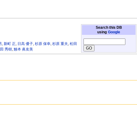
Search this DB
using
Google
男
,
新町 正
,
日高 優子
,
杉原 保幸
,
杉原 重夫
,
松田
田 秀樹
,
鯵本 眞友美