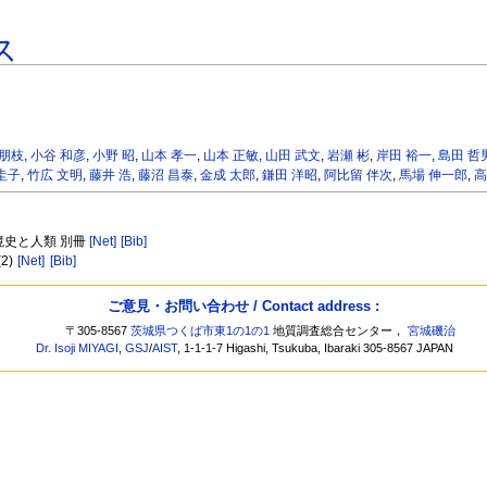
ス
 朋枝
,
小谷 和彦
,
小野 昭
,
山本 孝一
,
山本 正敏
,
山田 武文
,
岩瀬 彬
,
岸田 裕一
,
島田 哲
圭子
,
竹広 文明
,
藤井 浩
,
藤沼 昌泰
,
金成 太郎
,
鎌田 洋昭
,
阿比留 伴次
,
馬場 伸一郎
,
高
環境史と人類 別冊
[Net]
[Bib]
(2)
[Net]
[Bib]
ご意見・お問い合わせ / Contact address :
〒305-8567
茨城県つくば市東1の1の1
地質調査総合センター，
宮城磯治
Dr. Isoji MIYAGI
,
GSJ
/
AIST
, 1-1-1-7 Higashi, Tsukuba, Ibaraki 305-8567 JAPAN