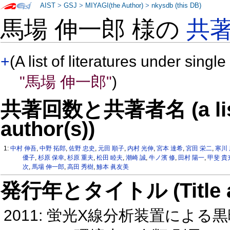
AIST
>
GSJ
>
MIYAGI(the Author)
>
nkysdb (this DB)
馬場 伸一郎 様の
共
+
(A list of literatures under single
"馬場 伸一郎"
)
共著回数と共著者名 (a list o
author(s))
1:
中村 伸吾
,
中野 拓郎
,
佐野 忠史
,
元田 順子
,
内村 光伸
,
宮本 達希
,
宮田 栄二
,
寒川
優子
,
杉原 保幸
,
杉原 重夫
,
松田 睦夫
,
潮崎 誠
,
牛ノ濱 修
,
田村 陽一
,
甲斐 貴
次
,
馬場 伸一郎
,
高田 秀樹
,
鯵本 眞友美
発行年とタイトル (Title and 
2011: 蛍光X線分析装置によ