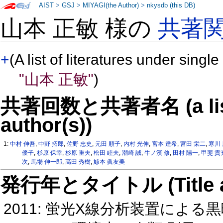
AIST
>
GSJ
>
MIYAGI(the Author)
>
nkysdb (this DB)
山本 正敏 様の
共著
+
(A list of literatures under single
"山本 正敏"
)
共著回数と共著者名 (a list o
author(s))
1:
中村 伸吾
,
中野 拓郎
,
佐野 忠史
,
元田 順子
,
内村 光伸
,
宮本 達希
,
宮田 栄二
,
寒川
優子
,
杉原 保幸
,
杉原 重夫
,
松田 睦夫
,
潮崎 誠
,
牛ノ濱 修
,
田村 陽一
,
甲斐 貴
次
,
馬場 伸一郎
,
高田 秀樹
,
鯵本 眞友美
発行年とタイトル (Title and 
2011: 蛍光X線分析装置によ