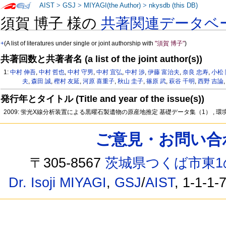
AIST
>
GSJ
>
MIYAGI(the Author)
>
nkysdb (this DB)
須賀 博子 様の
共著関連データベ
+
(A list of literatures under single or joint authorship with
"須賀 博子"
)
共著回数と共著者名 (a list of the joint author(s))
1:
中村 伸吾
,
中村 哲也
,
中村 守男
,
中村 宜弘
,
中村 渉
,
伊藤 富治夫
,
奈良 忠寿
,
小松
夫
,
森田 誠
,
樫村 友延
,
河原 喜重子
,
秋山 圭子
,
篠原 武
,
萩谷 千明
,
西野 吉論
発行年とタイトル (Title and year of the issue(s))
2009: 蛍光X線分析装置による黒曜石製遺物の原産地推定 基礎データ集（1） , 
ご意見・お問い合わせ /
〒305-8567
茨城県つくば市東1
Dr. Isoji MIYAGI
,
GSJ
/
AIST
, 1-1-1-