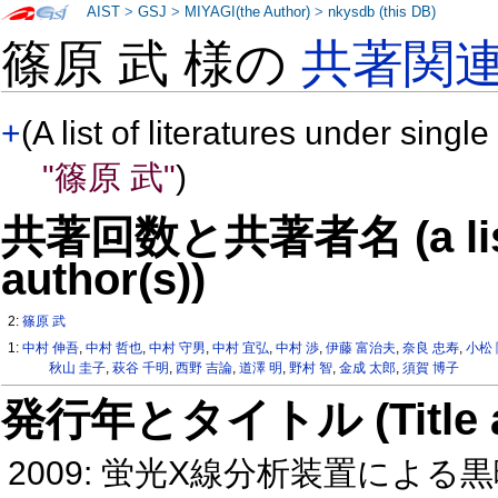
AIST
>
GSJ
>
MIYAGI(the Author)
>
nkysdb (this DB)
篠原 武 様の
共著関
+
(A list of literatures under single
"篠原 武"
)
共著回数と共著者名 (a list o
author(s))
2:
篠原 武
1:
中村 伸吾
,
中村 哲也
,
中村 守男
,
中村 宜弘
,
中村 渉
,
伊藤 富治夫
,
奈良 忠寿
,
小松
秋山 圭子
,
萩谷 千明
,
西野 吉論
,
道澤 明
,
野村 智
,
金成 太郎
,
須賀 博子
発行年とタイトル (Title and 
2009: 蛍光X線分析装置によ