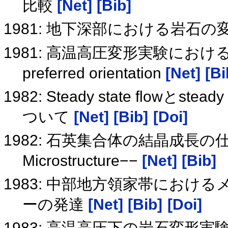
比較
[Net]
[Bib]
1981: 地下深部における岩石
1981: 高温高圧変形実験における細
preferred orientation
[Net]
[Bi
1982: Steady state flowとste
ついて
[Net]
[Bib]
[Doi]
1982: 石英集合体の結晶成長
Microstructure−−
[Net]
[Bib]
1983: 中部地方領家帯にお
ーの発達
[Net]
[Bib]
[Doi]
1983: 高温高圧下の岩石変形実