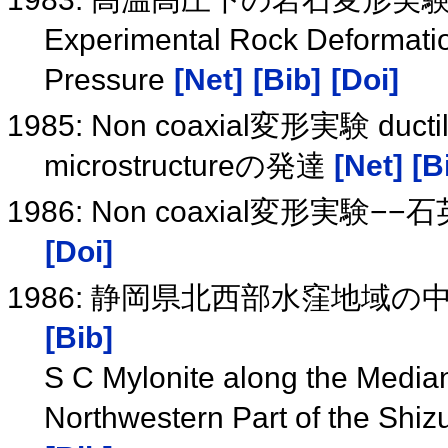
Experimental Rock Deformati
Pressure
[Net]
[Bib]
[Doi]
1985: Non coaxial変形実験 duc
microstructureの発達
[Net]
[B
1986: Non coaxial変形実験−−石
[Doi]
1986: 静岡県北西部水窪地域
[Bib]
S C Mylonite along the Median
Northwestern Part of the Shiz