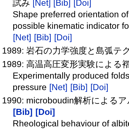
試み
[Net]
[Bib]
[Doi]
Shape preferred orientation of 
possible kinematic indicator f
[Net]
[Bib]
[Doi]
1989: 岩石の力学強度と島弧
1989: 高温高圧変形実験によ
Experimentally produced folds
pressure
[Net]
[Bib]
[Doi]
1990: microboudin解
[Bib]
[Doi]
Rheological behaviour of albit