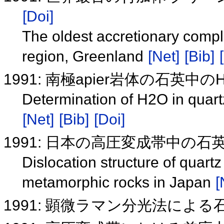
[Doi]
The oldest accretionary comple
region, Greenland
[Net]
[Bib]
1991: 南極apier岩体の石英中の
Determination of H2O in quart
[Net]
[Bib]
[Doi]
1991: 日本の高圧変成帯中の
Dislocation structure of quart
metamorphic rocks in Japan
[
1991: 顕微ラマン分光法によ