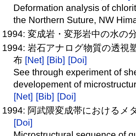
Deformation analysis of chlori
the Northern Suture, NW Him
1994: 変成岩・変形岩中の水の
1994: 岩石アナログ物質の透
布
[Net]
[Bib]
[Doi]
See through experiment of she
developement of microstructure
[Net]
[Bib]
[Doi]
1994: 阿武隈変成帯における
[Doi]
Microstructural sequence of q