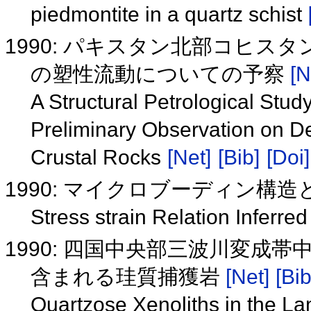
piedmontite in a quartz schist
1990: パキスタン北部コヒ
の塑性流動についての予察
[N
A Structural Petrological Stud
Preliminary Observation on De
Crustal Rocks
[Net]
[Bib]
[Doi]
1990: マイクロブーディン構造
Stress strain Relation Inferre
1990: 四国中央部三波川変成
含まれる珪質捕獲岩
[Net]
[Bib
Quartzose Xenoliths in the La