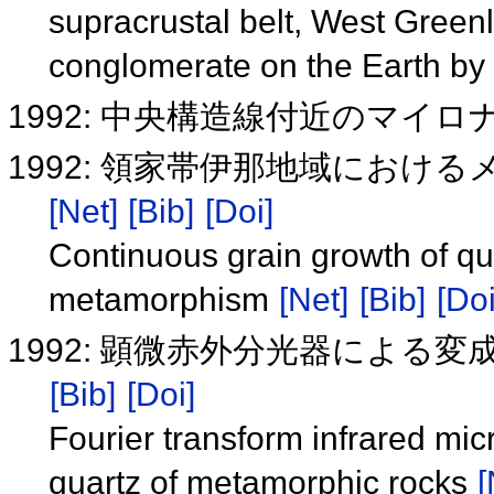
supracrustal belt, West Greenla
conglomerate on the Earth by 
1992: 中央構造線付近のマイロナイト
1992: 領家帯伊那地域にお
[Net]
[Bib]
[Doi]
Continuous grain growth of qu
metamorphism
[Net]
[Bib]
[Doi
1992: 顕微赤外分光器による
[Bib]
[Doi]
Fourier transform infrared mi
quartz of metamorphic rocks
[