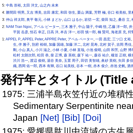
5:
中島 崇裕
,
太田 洋文
,
山之内 未来
4:
勝間田 明男
,
又吉 博美
,
吉田 康宏
,
和田 弥生
,
栗山 満葉
,
芳野 極
,
谷口 裕美枝
,
里
3:
仲山 祥太郎
,
奥平 敬元
,
小林 まどか
,
山口 はるか
,
岩切 一宏
,
柴田 知之
,
桑谷 立
,
2:
NAM Tran Ngoc
,
アペル ピーター
,
三木 雅子
,
中山 陽子
,
中嶋 悟
,
乙藤 洋一郎
,
井
平賀 岳彦
,
恒石 幸正
,
日高 洋
,
本吉 洋一
,
杉田 慎一郎
,
楠 賢司
,
海老原 充
,
狩
1:
APPEL P.
,
APPEL Peter
,
APPRE Peter
,
アペル ペーター
,
一田 昌宏
,
三ツ口 丈裕
,
生
,
伴 雅子
,
別府 裕樹
,
加藤 国雄
,
加藤 洋二
,
北村 晃寿
,
北村 賀子
,
吉岡 秀佳
剛
,
小山 真人
,
小川 滋之
,
小林 小夏
,
小林 直哉
,
小池 俊晴
,
山田 和芳
,
山野 博
松村 太朗次郎
,
松田 恭
,
柴 正博
,
森 英樹
,
森下 祐一
,
森谷 祐介
,
榎並 正樹
,
横
渋川 浩一
,
渡辺 俊樹
,
湯谷 美奈
,
玉置 周子
,
田切 美智雄
,
眞砂 英樹
,
矢田 多
織
,
西岡 佑一郎
,
西本 有輝
,
谷口 祐美枝
,
谷本 一樹
,
赤木 俊介
,
赤池 史帆
,
酒井
発行年とタイトル (Title and 
1975: 三浦半島衣笠付近の堆積
Sedimentary Serpentinite near
Japan
[Net]
[Bib]
[Doi]
1975: 愛媛県肱川中流域の古