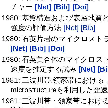
チャー
[Net]
[Bib]
[Doi]
1980: 基盤構造および表層地質
強度の評価方法
[Net]
[Bib]
1980: 石英片岩のマイクロ
[Net]
[Bib]
[Doi]
1980: 石英集合体のマイク
速度を推定する試み
[Net]
[Bi
1981: 三波川帯.領家帯における，quar
microstructureを利用し
1981: 三波川帯・領家帯にお