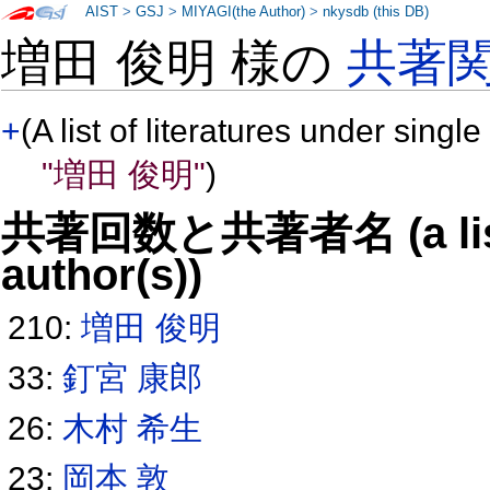
AIST
>
GSJ
>
MIYAGI(the Author)
>
nkysdb (this DB)
増田 俊明 様の
共著
+
(A list of literatures under single
"増田 俊明"
)
共著回数と共著者名 (a list o
author(s))
210:
増田 俊明
33:
釘宮 康郎
26:
木村 希生
23:
岡本 敦