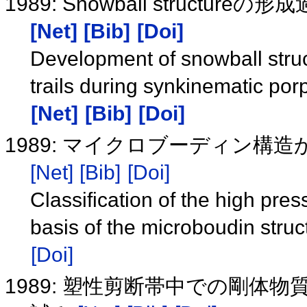
1989: Snowball struc
[Net]
[Bib]
[Doi]
Development of snowball struct
trails during synkinematic po
[Net]
[Bib]
[Doi]
1989: マイクロブーディン
[Net]
[Bib]
[Doi]
Classification of the high pre
basis of the microboudin struc
[Doi]
1989: 塑性剪断帯中での剛体物質の