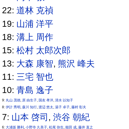
22:
道林 克禎
19:
山浦 洋平
18:
溝上 周作
15:
松村 太郎次郎
13:
大森 康智
,
熊沢 峰夫
11:
三宅 智也
10:
青島 逸子
9:
丸山 茂徳
,
原 由生子
,
国友 孝洋
,
清水 以知子
8:
伊計 秀明
,
森川 知行
,
渡辺 悠太
,
湯子 卓子
,
藤村 彰夫
7:
山本 啓司
,
渋谷 朝紀
6:
大浦坂 勝利
,
小野寺 久美子
,
松尾 弥生
,
能田 成
,
藤井 直之