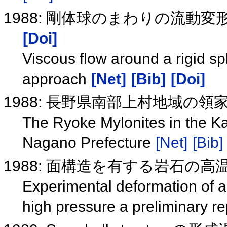
1988: 剛体球のまわりの流動変形：s
[Doi]
Viscous flow around a rigid s
approach
[Net]
[Bib]
[Doi]
1988: 長野県南部上村地域の
The Ryoke Mylonites in the Kam
Nagano Prefecture
[Net]
[Bib]
1988: 面構造を有する岩石の
Experimental deformation of a 
high pressure a preliminary r