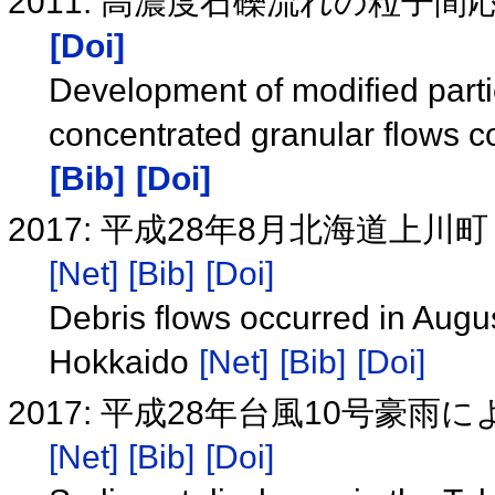
2011: 高濃度石礫流れの粒子
[Doi]
Development of modified partic
concentrated granular flows co
[Bib]
[Doi]
2017: 平成28年8月北海道
[Net]
[Bib]
[Doi]
Debris flows occurred in Aug
Hokkaido
[Net]
[Bib]
[Doi]
2017: 平成28年台風10号
[Net]
[Bib]
[Doi]