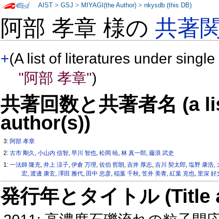
AIST
>
GSJ
>
MIYAGI(the Author)
>
nkysdb (this DB)
阿部 孝章 様の
共著
+
(A list of literatures under single
"阿部 孝章"
)
共著回数と共著者名 (a list o
author(s))
3:
阿部 孝章
2:
古市 剛久
,
小山内 信智
,
早川 智也
,
松岡 暁
,
林 真一郎
,
藤浪 武史
1:
一法師 隆充
,
井上 涼子
,
伊倉 万理
,
佐伯 哲朗
,
吉井 厚志
,
吉川 契太郎
,
塩野 康浩
,
宏
,
渡邊 康玄
,
澤田 雅代
,
田中 忠彦
,
稲葉 千秋
,
笠井 美青
,
紅葉 克也
,
里深 好
発行年とタイトル (Title and 