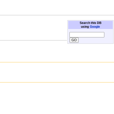
Search this DB
using
Google