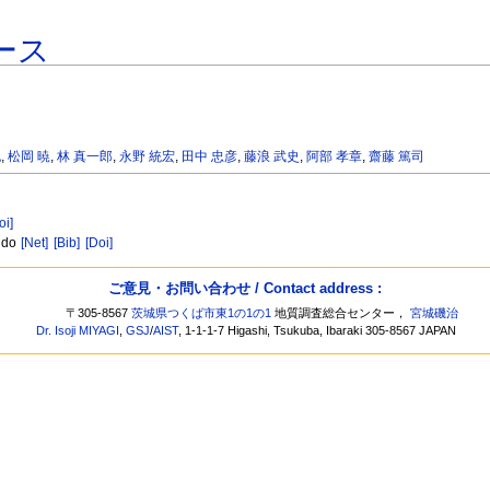
ース
也
,
松岡 暁
,
林 真一郎
,
永野 統宏
,
田中 忠彦
,
藤浪 武史
,
阿部 孝章
,
齋藤 篤司
oi]
ido
[Net]
[Bib]
[Doi]
ご意見・お問い合わせ / Contact address :
〒305-8567
茨城県つくば市東1の1の1
地質調査総合センター，
宮城磯治
Dr. Isoji MIYAGI
,
GSJ
/
AIST
, 1-1-1-7 Higashi, Tsukuba, Ibaraki 305-8567 JAPAN