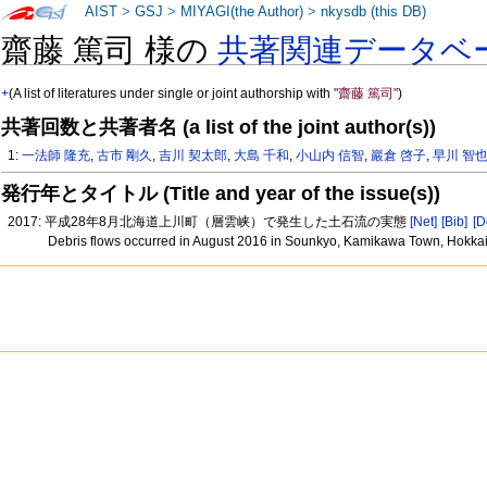
AIST
>
GSJ
>
MIYAGI(the Author)
>
nkysdb (this DB)
齋藤 篤司 様の
共著関連データベ
+
(A list of literatures under single or joint authorship with
"齋藤 篤司"
)
共著回数と共著者名 (a list of the joint author(s))
1:
一法師 隆充
,
古市 剛久
,
吉川 契太郎
,
大島 千和
,
小山内 信智
,
巖倉 啓子
,
早川 智
発行年とタイトル (Title and year of the issue(s))
2017: 平成28年8月北海道上川町（層雲峡）で発生した土石流の実態
[Net]
[Bib]
[D
Debris flows occurred in August 2016 in Sounkyo, Kamikawa Town, Hokka